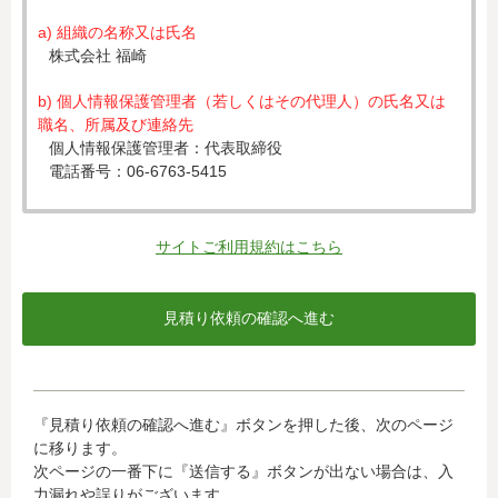
a) 組織の名称又は氏名
株式会社 福崎
b) 個人情報保護管理者（若しくはその代理人）の氏名又は
職名、所属及び連絡先
個人情報保護管理者：代表取締役
電話番号：06-6763-5415
c) 個人情報の利用目的
入力された個人情報は、お見積り依頼への対応のために利
サイトご利用規約はこちら
用します。
d) 個人情報の第三者提供について
下記ならびに法令に基づく場合を除き、取得した個人情報
をご本人の同意なく、第三者に提供することはありませ
ん。
・クレジットカード会社への情報提供
『見積り依頼の確認へ進む』ボタンを押した後、次のページ
当社がお客様から収集した以下の個人情報等は、カード発
に移ります。
行会社が行う不正利用検知・防止のために、お客様が利用
次ページの一番下に『送信する』ボタンが出ない場合は、入
されているカード発行会社へ提供させていただきます。(氏
力漏れや誤りがございます。
名、電話番号、email アドレス、インターネット利用環境