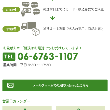
個人情報保護管理責任者
発送前日までにカード・振込みにてご入金
住所 ：大阪市中央区瓦屋町2-13-5
TEL ： 06-6763-5415
FAX ： 06-6763-0829
通常２～３週間で名入れ完了、商品お届け
メールフォームでのお問い合わせはこちら
営業日カレンダー