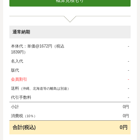
通常納期
本体代：単価@1672円（税込
-
1839円）
名入代
-
版代
-
会員割引
-
送料
-
（沖縄、北海道等の離島は別途）
代引手数料
-
小計
0円
消費税
0円
（10％）
合計(税込)
0円