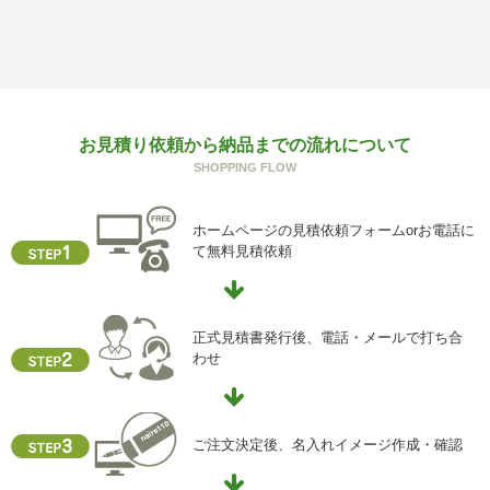
f) 個人情報を与えなかった場合に生じる結果
個人情報を与えることは任意です。個人情報に関する情報
の一部をご提供いただけない場合は、お問い合わせ内容に
回答できない可能性があります。
g) 保有個人データの開示等および問い合わせ窓口について
お見積り依頼から納品までの流れについて
ご本人からの求めにより、当社が保有する保有個人データ
SHOPPING FLOW
に関する開示、利用目的の通知、内容の訂正・追加または
削除、利用停止、消去、第三者提供の停止および第三者提
供記録の開示(以下、開示等という)に応じます。
ホームページの見積依頼フォームorお電話に
開示等に応ずる窓口は、下記「当社の個人情報の取扱いに
て無料見積依頼
関する苦情、相談等の問合せ先」を参照してください。
h) 本人が容易に認識できない方法による個人情報の取得
クッキーやウェブビーコン等を用いるなどして、本人が容
正式見積書発行後、電話・メールで打ち合
易に認識できない方法による個人情報の取得を行っており
わせ
ません。
i) 個人情報保護方針
当社ホームページの個人情報保護方針をご覧下さい
ご注文決定後、名入れイメージ作成・確認
【お問合せ先】