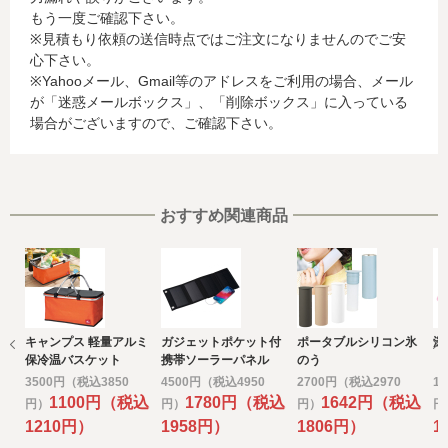
もう一度ご確認下さい。
に関する情報等)
※見積もり依頼の送信時点ではご注文になりませんのでご安
お客様が利用されているカード発行会社が外国にある場
心下さい。
合、これらの情報は当該発行会社が所属する国に移転され
※Yahooメール、Gmail等のアドレスをご利用の場合、メール
る場合があります。当社では、お客様から収集した情報か
が「迷惑メールボックス」、「削除ボックス」に入っている
らは、ご利用のカード発行会社及び当該会社が所在する国
場合がございますので、ご確認下さい。
を特定することができないため、以下の個人情報保護措置
に関する情報を把握して、ご提供することはできません。
・提供先が所在する外国の名称
・当該国の個人情報保護に関する情報
・発行会社の個人情報保護の措置
おすすめ関連商品
なお、個人情報保護委員会のホームページ
(https://www.ppc.go.jp/)では、各国における個人情報保護
制度に関する情報について掲載されています。
お客様が未成年の場合、親権者または後見人の承諾を得た
上で、本サービスを利用するものとします。
キャンプス 軽量アルミ
ガジェットポケット付
ポータブルシリコン氷
深
e) 個人情報の取扱いの委託について
保冷温バスケット
携帯ソーラーパネル
のう
取得した個人情報の取扱いの全部又は、一部を委託するこ
3500円（税込3850
4500円（税込4950
2700円（税込2970
1
とがあります。
1100円（税込
1780円（税込
1642円（税込
円）
円）
円）
円
その場合には、当社において最善の考慮を行います。
1210円）
1958円）
1806円）
1