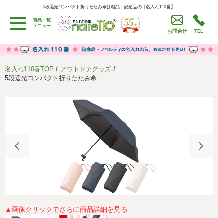
5段遮光コンパクト折りたたみ傘は粗品・記念品の【名入れ110番】
5段遮光コンパクト折りたたみ傘は粗品・記念品の【名入れ110番】
商品一覧
用途別カテゴリ
メニュー
お問合せ
TEL
卒園・卒業記念品
労働組合・設立記念・周年記念
季節商品（春・夏）
季節商品（秋・冬）
名入れ110番TOP
アウトドアグッズ
うちわ・扇子・ファン
イベント・パーティーグッズ
5段遮光コンパクト折りたたみ傘
カレンダー
食品・お菓子
値段別
セール品グッズ
ご利用ガイド
名入れについて
社会貢献活動
特定商取引法に基づく表記
著作権と推奨環境について
プライバシーポリシー
よくある質問
採用情報
▲画像クリックでさらに商品詳細を見る