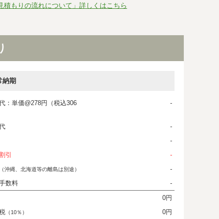
見積もりの流れについて」詳しくはこちら
り
常納期
代：単価@278円（税込306
-
代
-
-
割引
-
-
（沖縄、北海道等の離島は別途）
手数料
-
0円
税
0円
（10％）