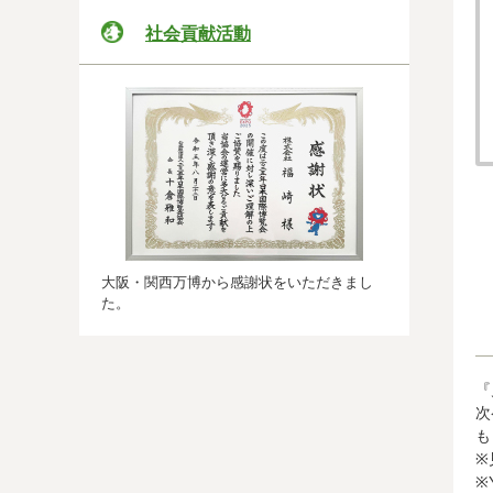
社会貢献活動
大阪・関西万博から感謝状をいただきまし
た。
『
次
も
※
※