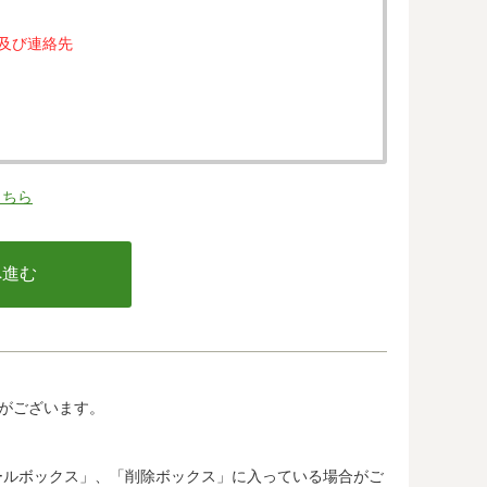
属及び連絡先
。
こちら
の同意なく、第三者に提供することはありません。
行う不正利用検知・防止のために、お客様が利用され
email アドレス、インターネット利用環境に関する
の情報は当該発行会社が所属する国に移転される場合
カード発行会社及び当該会社が所在する国を特定する
して、ご提供することはできません。
がございます。
.jp/)では、各国における個人情報保護制度に関する情報に
惑メールボックス」、「削除ボックス」に入っている場合がご