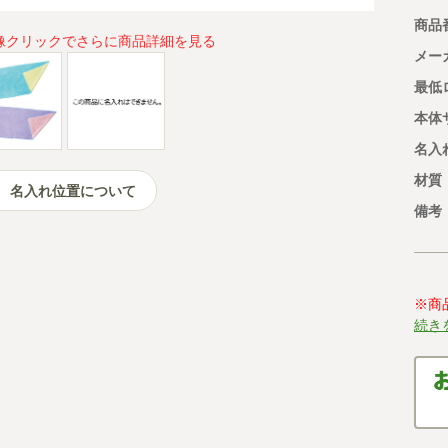
商品
像クリックでさらに商品詳細を見る
メー
最低
本体
名入
材質
名入れ位置について
備考
※商
続き