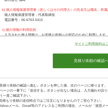
b) 個人情報保護管理者（若しくはその代理人）の氏名又は職名、所
個人情報保護管理者：代表取締役
電話番号：06-6763-5415
c) 個人情報の利用目的
入力された個人情報は、お見積り依頼への対応のために利用します
サイトご利用規約は
d) 個人情報の第三者提供について
下記ならびに法令に基づく場合を除き、取得した個人情報をご本人
・クレジットカード会社への情報提供
当社がお客様から収集した以下の個人情報等は、カード発行会社が
ているカード発行会社へ提供させていただきます。(氏名、電話番号、
情報等)
お客様が利用されているカード発行会社が外国にある場合、これら
があります。当社では、お客様から収集した情報からは、ご利用の
ことができないため、以下の個人情報保護措置に関する情報を把握
見積り依頼の確認へ進む』ボタンを押した後、次のページに移ります。
・提供先が所在する外国の名称
ページの一番下に『送信する』ボタンが出ない場合は、入力漏れや誤り
・当該国の個人情報保護に関する情報
う一度ご確認下さい。
・発行会社の個人情報保護の措置
見積もり依頼の送信時点ではご注文になりませんのでご安心下さい。
なお、個人情報保護委員会のホームページ(https://www.ppc.go
Yahooメール、Gmail等のアドレスをご利用の場合、メールが「迷