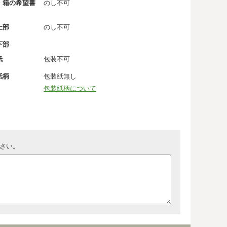
・箱の希望書
のし不可
上部
のし不可
下部
紙
包装不可
紙柄
包装紙無し
包装紙柄について
さい。