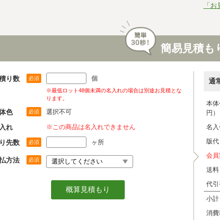
「お
簡易見積も
積り数
個
必須
通
※最低ロット48個未満の名入れの場合は別途お見積とな
ります。
本体
体色
選択不可
必須
円）
入れ
※この商品は名入れできません
名入
版代
り先数
ヶ所
必須
会員
払方法
必須
送料
代引
小計
消費