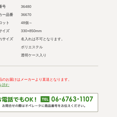
番号
36480
カー品番
36670
ロット
48個～
サイズ
330×850mm
れサイズ
名入れは不可となります。
ポリエステル
透明ケース入り
品のお届けはメーカーより直送となります。
を読む