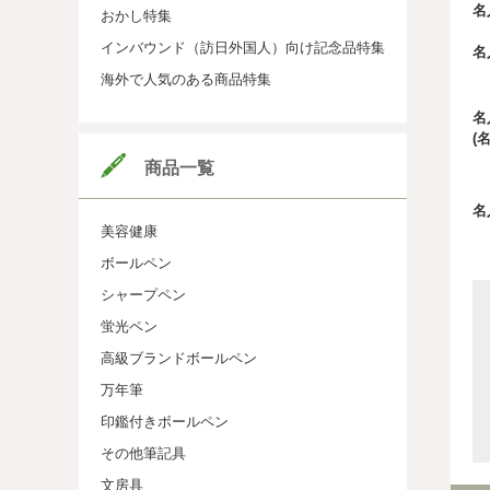
名
おかし特集
インバウンド（訪日外国人）向け記念品特集
名
海外で人気のある商品特集
名
(
商品一覧
名
美容健康
ボールペン
シャープペン
蛍光ペン
高級ブランドボールペン
万年筆
印鑑付きボールペン
その他筆記具
文房具