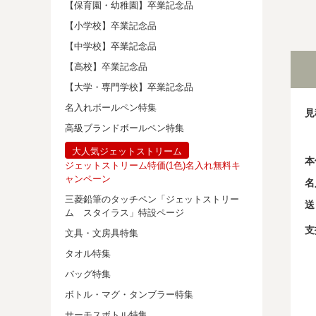
【保育園・幼稚園】卒業記念品
【小学校】卒業記念品
【中学校】卒業記念品
【高校】卒業記念品
【大学・専門学校】卒業記念品
名入れボールペン特集
見
高級ブランドボールペン特集
大人気ジェットストリーム
本
ジェットストリーム特価(1色)名入れ無料キ
ャンペーン
名
三菱鉛筆のタッチペン「ジェットストリー
送
ム スタイラス」特設ページ
支
文具・文房具特集
タオル特集
バッグ特集
ボトル・マグ・タンブラー特集
サーモスボトル特集