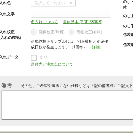
のし
入れ色
体
入れ文字
のし
名入れについて
書体見本 (PDF 380KB)
のし
入れ校正
画像校正(無料)
現物校正(有料)
包装
名入れの確認)
※現物校正サンプル代は、別途費用と別途作
包装
成日数が発生します。（1回毎）
（詳細）
入れデータ
あり
送付先と注意点について
備 考
その他、ご希望や選択にない仕様などは下記の備考欄にご記入下