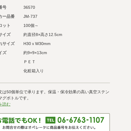
番号
36570
カー品番
JM-737
ロット
100個～
サイズ
約直径8×高さ12.5cm
れサイズ
H30ｘW30mm
イズ
約9×9×13cm
ＰＥＴ
化粧箱入り
文は50個単位で承ります。保温・保冷効果の高い真空ステン
マグボトルです。
を読む