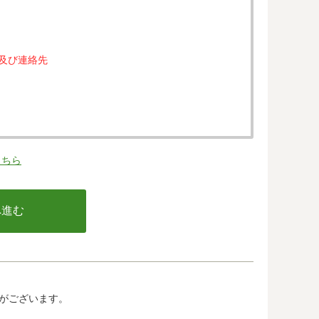
属及び連絡先
。
こちら
の同意なく、第三者に提供することはありません。
行う不正利用検知・防止のために、お客様が利用され
email アドレス、インターネット利用環境に関する
の情報は当該発行会社が所属する国に移転される場合
カード発行会社及び当該会社が所在する国を特定する
して、ご提供することはできません。
がございます。