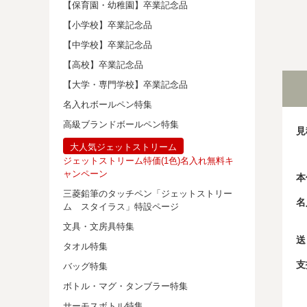
【保育園・幼稚園】卒業記念品
【小学校】卒業記念品
【中学校】卒業記念品
【高校】卒業記念品
【大学・専門学校】卒業記念品
名入れボールペン特集
高級ブランドボールペン特集
見
大人気ジェットストリーム
ジェットストリーム特価(1色)名入れ無料キ
ャンペーン
本
三菱鉛筆のタッチペン「ジェットストリー
名
ム スタイラス」特設ページ
文具・文房具特集
送
タオル特集
支
バッグ特集
ボトル・マグ・タンブラー特集
サーモスボトル特集