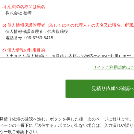
a) 組織の名称又は氏名
株式会社 福崎
b) 個人情報保護管理者（若しくはその代理人）の氏名又は職名、所
個人情報保護管理者：代表取締役
電話番号：06-6763-5415
c) 個人情報の利用目的
入力された個人情報は、お見積り依頼への対応のために利用します
サイトご利用規約は
d) 個人情報の第三者提供について
下記ならびに法令に基づく場合を除き、取得した個人情報をご本人
・クレジットカード会社への情報提供
当社がお客様から収集した以下の個人情報等は、カード発行会社が
ているカード発行会社へ提供させていただきます。(氏名、電話番号、
情報等)
お客様が利用されているカード発行会社が外国にある場合、これら
があります。当社では、お客様から収集した情報からは、ご利用の
ことができないため、以下の個人情報保護措置に関する情報を把握
見積り依頼の確認へ進む』ボタンを押した後、次のページに移ります。
・提供先が所在する外国の名称
ページの一番下に『送信する』ボタンが出ない場合は、入力漏れや誤り
・当該国の個人情報保護に関する情報
う一度ご確認下さい。