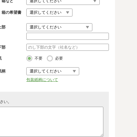
・箱など
・箱の希望書
上部
下部
紙
不要
必要
紙柄
包装紙柄について
さい。