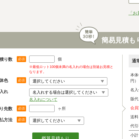
「お
簡易見積も
積り数
個
必須
通
※最低ロット100個未満の名入れの場合は別途お見積と
なります。
本体
体色
必須
円）
名入
入れ
版代
名入れについて
会員
り先数
ヶ所
必須
送料
払方法
必須
代引
小計