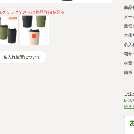
商品
像クリックでさらに商品詳細を見る
メー
最低
本体
名入
箱サ
名入れ位置について
材質
備考
ご注
レス
続き