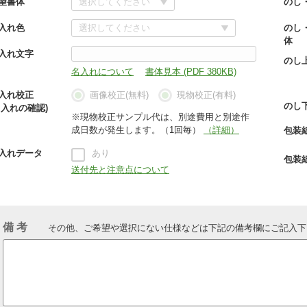
望書体
のし
入れ色
のし
体
入れ文字
のし
名入れについて
書体見本 (PDF 380KB)
入れ校正
画像校正(無料)
現物校正(有料)
のし
名入れの確認)
※現物校正サンプル代は、別途費用と別途作
成日数が発生します。（1回毎）
（詳細）
包装
入れデータ
あり
包装
送付先と注意点について
備 考
その他、ご希望や選択にない仕様などは下記の備考欄にご記入下