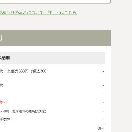
見積もりの流れについて」詳しくはこちら
り
常納期
代：単価@333円（税込366
-
代
-
-
割引
-
-
（沖縄、北海道等の離島は別途）
手数料
-
0円