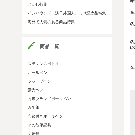
希
おかし特集
名
インバウンド（訪日外国人）向け記念品特集
海外で人気のある商品特集
名
名
商品一覧
(
ステンレスボトル
名
ボールペン
シャープペン
蛍光ペン
高級ブランドボールペン
万年筆
印鑑付きボールペン
その他筆記具
文房具