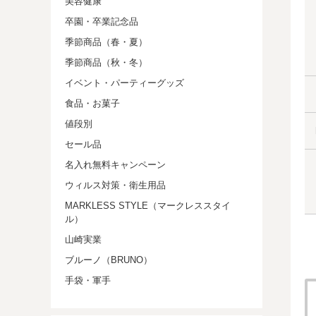
美容健康
卒園・卒業記念品
季節商品（春・夏）
季節商品（秋・冬）
イベント・パーティーグッズ
食品・お菓子
値段別
セール品
名入れ無料キャンペーン
ウィルス対策・衛生用品
MARKLESS STYLE（マークレススタイ
ル）
山崎実業
ブルーノ（BRUNO）
手袋・軍手