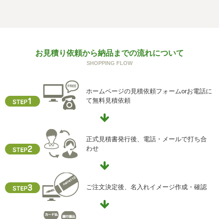
個人情報を与えることは任意です。個人情報に関する情報
の一部をご提供いただけない場合は、お問い合わせ内容に
回答できない可能性があります。
g) 保有個人データの開示等および問い合わせ窓口について
お見積り依頼から納品までの流れについて
ご本人からの求めにより、当社が保有する保有個人データ
SHOPPING FLOW
に関する開示、利用目的の通知、内容の訂正・追加または
削除、利用停止、消去、第三者提供の停止および第三者提
供記録の開示(以下、開示等という)に応じます。
ホームページの見積依頼フォームorお電話に
開示等に応ずる窓口は、下記「当社の個人情報の取扱いに
て無料見積依頼
関する苦情、相談等の問合せ先」を参照してください。
h) 本人が容易に認識できない方法による個人情報の取得
クッキーやウェブビーコン等を用いるなどして、本人が容
正式見積書発行後、電話・メールで打ち合
易に認識できない方法による個人情報の取得を行っており
わせ
ません。
i) 個人情報保護方針
当社ホームページの個人情報保護方針をご覧下さい
ご注文決定後、名入れイメージ作成・確認
【お問合せ先】
個人情報保護管理責任者