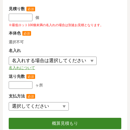
見積り数
必須
個
※最低ロット100個未満の名入れの場合は別途お見積となります。
本体色
必須
選択不可
名入れ
名入れについて
送り先数
必須
ヶ所
支払方法
必須