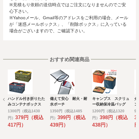
※見積もり依頼の送信時点ではご注文になりませんのでご安
お客様が利用されているカード発行会社が外国にある場
心下さい。
合、これらの情報は当該発行会社が所属する国に移転され
※Yahooメール、Gmail等のアドレスをご利用の場合、メール
る場合があります。当社では、お客様から収集した情報か
が「迷惑メールボックス」、「削除ボックス」に入っている
らは、ご利用のカード発行会社及び当該会社が所在する国
場合がございますので、ご確認下さい。
を特定することができないため、以下の個人情報保護措置
に関する情報を把握して、ご提供することはできません。
・提供先が所在する外国の名称
・当該国の個人情報保護に関する情報
・発行会社の個人情報保護の措置
おすすめ関連商品
なお、個人情報保護委員会のホームページ
(https://www.ppc.go.jp/)では、各国における個人情報保護
制度に関する情報について掲載されています。
お客様が未成年の場合、親権者または後見人の承諾を得た
上で、本サービスを利用するものとします。
ハンドル付き折りたた
備えて安心 耐火・耐
キャンプス スクリュ
セ
e) 個人情報の取扱いの委託について
みコンテナボックス
水ポーチ
ー収納保冷温バッグ
ン
取得した個人情報の取扱いの全部又は、一部を委託するこ
1300円（税込1430
1350円（税込1485
1200円（税込1320
9
とがあります。
379円（税込
399円（税込
398円（税込
3
円）
円）
円）
その場合には、当社において最善の考慮を行います。
417円）
439円）
438円）
f) 個人情報を与えなかった場合に生じる結果