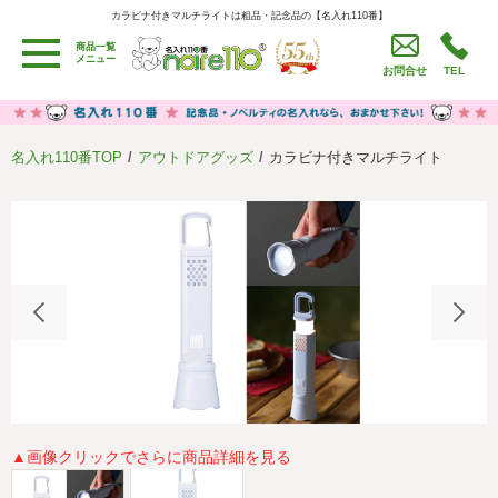
カラビナ付きマルチライトは粗品・記念品の【名入れ110番】
カラビナ付きマルチライトは粗品・記念品の【名入れ110番】
商品一覧
用途別カテゴリ
メニュー
お問合せ
TEL
卒園・卒業記念品
労働組合・設立記念・周年記念
季節商品（春・夏）
季節商品（秋・冬）
名入れ110番TOP
アウトドアグッズ
カラビナ付きマルチライト
うちわ・扇子・ファン
イベント・パーティーグッズ
カレンダー
食品・お菓子
値段別
セール品グッズ
ご利用ガイド
名入れについて
社会貢献活動
特定商取引法に基づく表記
著作権と推奨環境について
プライバシーポリシー
よくある質問
採用情報
▲画像クリックでさらに商品詳細を見る