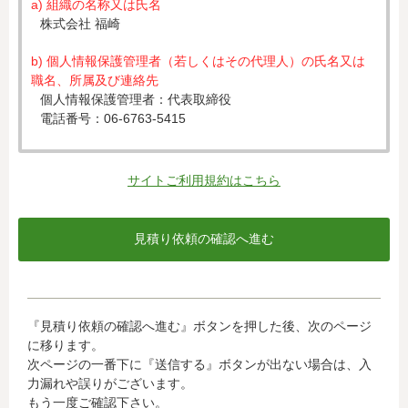
a) 組織の名称又は氏名
株式会社 福崎
b) 個人情報保護管理者（若しくはその代理人）の氏名又は
職名、所属及び連絡先
個人情報保護管理者：代表取締役
電話番号：06-6763-5415
c) 個人情報の利用目的
入力された個人情報は、お見積り依頼への対応のために利
サイトご利用規約はこちら
用します。
d) 個人情報の第三者提供について
下記ならびに法令に基づく場合を除き、取得した個人情報
をご本人の同意なく、第三者に提供することはありませ
ん。
・クレジットカード会社への情報提供
『見積り依頼の確認へ進む』ボタンを押した後、次のページ
当社がお客様から収集した以下の個人情報等は、カード発
に移ります。
行会社が行う不正利用検知・防止のために、お客様が利用
次ページの一番下に『送信する』ボタンが出ない場合は、入
されているカード発行会社へ提供させていただきます。(氏
力漏れや誤りがございます。
名、電話番号、email アドレス、インターネット利用環境
もう一度ご確認下さい。
に関する情報等)