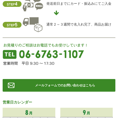
発送前日までにカード・振込みにてご入金
住所 ：大阪市中央区瓦屋町2-13-5
TEL ： 06-6763-5415
FAX ： 06-6763-0829
通常２～３週間で名入れ完了、商品お届け
メールフォームでのお問い合わせはこちら
営業日カレンダー