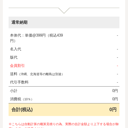
通常納期
本体代：単価@399円（税込439
-
円）
名入代
-
版代
-
会員割引
-
送料
-
（沖縄、北海道等の離島は別途）
代引手数料
-
小計
0円
消費税
0円
（10％）
合計(税込)
0円
※こちらは自動計算の概算見積りの為、実際の合計金額より上下する場合が御