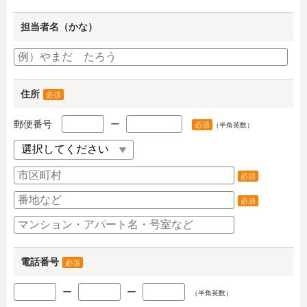
担当者名（かな）
住所
必須
郵便番号
ー
必須
（半角英数）
必須
必須
電話番号
必須
ー
ー
（半角英数）