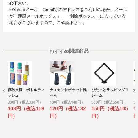
心下さい。
合、これらの情報は当該発行会社が所属する国に移転され
※Yahooメール、Gmail等のアドレスをご利用の場合、メール
る場合があります。当社では、お客様から収集した情報か
が「迷惑メールボックス」、「削除ボックス」に入っている
らは、ご利用のカード発行会社及び当該会社が所在する国
場合がございますので、ご確認下さい。
を特定することができないため、以下の個人情報保護措置
に関する情報を把握して、ご提供することはできません。
・提供先が所在する外国の名称
・当該国の個人情報保護に関する情報
・発行会社の個人情報保護の措置
おすすめ関連商品
なお、個人情報保護委員会のホームページ
(https://www.ppc.go.jp/)では、各国における個人情報保護
制度に関する情報について掲載されています。
お客様が未成年の場合、親権者または後見人の承諾を得た
上で、本サービスを利用するものとします。
伊砂文様 ボトルティ
ナスカン付ポケット靴
ぴたっとラッピングフ
オ
e) 個人情報の取扱いの委託について
ッシュ
べら
レーム
取得した個人情報の取扱いの全部又は、一部を委託するこ
300円（税込330円）
400円（税込440円）
500円（税込550円）
5
とがあります。
108円（税込119
120円（税込132
150円（税込165
1
その場合には、当社において最善の考慮を行います。
円）
円）
円）
f) 個人情報を与えなかった場合に生じる結果
個人情報を与えることは任意です。個人情報に関する情報