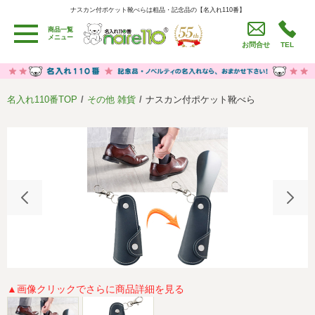
ナスカン付ポケット靴べらは粗品・記念品の【名入れ110番】
ナスカン付ポケット靴べらは粗品・記念品の【名入れ110番】
商品一覧
用途別カテゴリ
メニュー
お問合せ
TEL
卒園・卒業記念品
労働組合・設立記念・周年記念
季節商品（春・夏）
季節商品（秋・冬）
名入れ110番TOP
その他 雑貨
ナスカン付ポケット靴べら
うちわ・扇子・ファン
イベント・パーティーグッズ
カレンダー
食品・お菓子
値段別
セール品グッズ
ご利用ガイド
名入れについて
社会貢献活動
特定商取引法に基づく表記
著作権と推奨環境について
プライバシーポリシー
よくある質問
採用情報
▲画像クリックでさらに商品詳細を見る