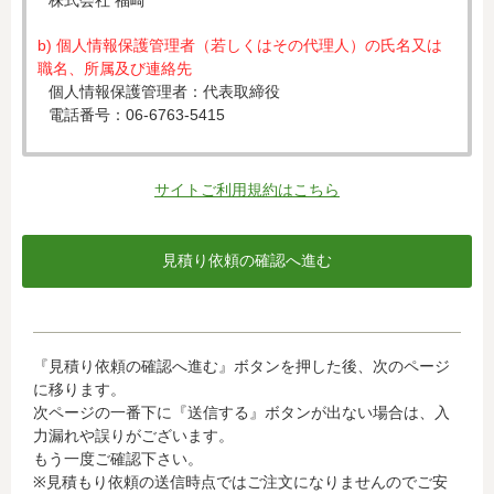
株式会社 福崎
b) 個人情報保護管理者（若しくはその代理人）の氏名又は
職名、所属及び連絡先
個人情報保護管理者：代表取締役
電話番号：06-6763-5415
c) 個人情報の利用目的
入力された個人情報は、お見積り依頼への対応のために利
サイトご利用規約はこちら
用します。
d) 個人情報の第三者提供について
下記ならびに法令に基づく場合を除き、取得した個人情報
をご本人の同意なく、第三者に提供することはありませ
ん。
・クレジットカード会社への情報提供
『見積り依頼の確認へ進む』ボタンを押した後、次のページ
当社がお客様から収集した以下の個人情報等は、カード発
に移ります。
行会社が行う不正利用検知・防止のために、お客様が利用
次ページの一番下に『送信する』ボタンが出ない場合は、入
されているカード発行会社へ提供させていただきます。(氏
力漏れや誤りがございます。
名、電話番号、email アドレス、インターネット利用環境
もう一度ご確認下さい。
に関する情報等)
※見積もり依頼の送信時点ではご注文になりませんのでご安
お客様が利用されているカード発行会社が外国にある場