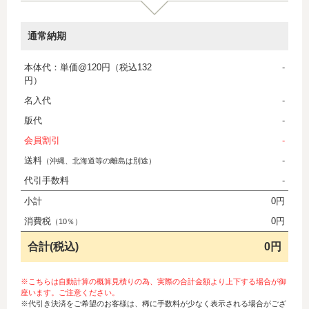
通常納期
本体代：単価@120円（税込132
-
円）
名入代
-
版代
-
会員割引
-
送料
-
（沖縄、北海道等の離島は別途）
代引手数料
-
小計
0円
消費税
0円
（10％）
合計(税込)
0円
※こちらは自動計算の概算見積りの為、実際の合計金額より上下する場合が御
座います。ご注意ください。
※代引き決済をご希望のお客様は、稀に手数料が少なく表示される場合がござ