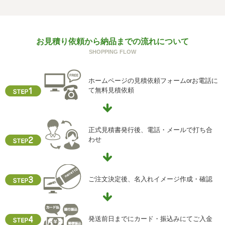
の一部をご提供いただけない場合は、お問い合わせ内容に
回答できない可能性があります。
g) 保有個人データの開示等および問い合わせ窓口について
お見積り依頼から納品までの流れについて
ご本人からの求めにより、当社が保有する保有個人データ
SHOPPING FLOW
に関する開示、利用目的の通知、内容の訂正・追加または
削除、利用停止、消去、第三者提供の停止および第三者提
供記録の開示(以下、開示等という)に応じます。
ホームページの見積依頼フォームorお電話に
開示等に応ずる窓口は、下記「当社の個人情報の取扱いに
て無料見積依頼
関する苦情、相談等の問合せ先」を参照してください。
h) 本人が容易に認識できない方法による個人情報の取得
クッキーやウェブビーコン等を用いるなどして、本人が容
正式見積書発行後、電話・メールで打ち合
易に認識できない方法による個人情報の取得を行っており
わせ
ません。
i) 個人情報保護方針
当社ホームページの個人情報保護方針をご覧下さい
ご注文決定後、名入れイメージ作成・確認
【お問合せ先】
個人情報保護管理責任者
発送前日までにカード・振込みにてご入金
住所 ：大阪市中央区瓦屋町2-13-5