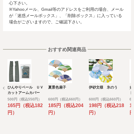
心下さい。
合、これらの情報は当該発行会社が所属する国に移転され
※Yahooメール、Gmail等のアドレスをご利用の場合、メール
る場合があります。当社では、お客様から収集した情報か
が「迷惑メールボックス」、「削除ボックス」に入っている
らは、ご利用のカード発行会社及び当該会社が所在する国
場合がございますので、ご確認下さい。
を特定することができないため、以下の個人情報保護措置
に関する情報を把握して、ご提供することはできません。
・提供先が所在する外国の名称
・当該国の個人情報保護に関する情報
・発行会社の個人情報保護の措置
おすすめ関連商品
なお、個人情報保護委員会のホームページ
(https://www.ppc.go.jp/)では、各国における個人情報保護
制度に関する情報について掲載されています。
お客様が未成年の場合、親権者または後見人の承諾を得た
上で、本サービスを利用するものとします。
ひんやりベール ＵＶ
夏景色扇子
伊砂文様 氷のう
ヒ
e) 個人情報の取扱いの委託について
カットアームカバー
ト
取得した個人情報の取扱いの全部又は、一部を委託するこ
500円（税込550円）
600円（税込660円）
600円（税込660円）
6
とがあります。
165円（税込182
185円（税込204
198円（税込218
1
その場合には、当社において最善の考慮を行います。
円）
円）
円）
f) 個人情報を与えなかった場合に生じる結果
個人情報を与えることは任意です。個人情報に関する情報