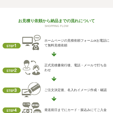
の一部をご提供いただけない場合は、お問い合わせ内容に
回答できない可能性があります。
g) 保有個人データの開示等および問い合わせ窓口について
お見積り依頼から納品までの流れについて
ご本人からの求めにより、当社が保有する保有個人データ
SHOPPING FLOW
に関する開示、利用目的の通知、内容の訂正・追加または
削除、利用停止、消去、第三者提供の停止および第三者提
供記録の開示(以下、開示等という)に応じます。
ホームページの見積依頼フォームorお電話に
開示等に応ずる窓口は、下記「当社の個人情報の取扱いに
て無料見積依頼
関する苦情、相談等の問合せ先」を参照してください。
h) 本人が容易に認識できない方法による個人情報の取得
クッキーやウェブビーコン等を用いるなどして、本人が容
正式見積書発行後、電話・メールで打ち合
易に認識できない方法による個人情報の取得を行っており
わせ
ません。
i) 個人情報保護方針
当社ホームページの個人情報保護方針をご覧下さい
ご注文決定後、名入れイメージ作成・確認
【お問合せ先】
個人情報保護管理責任者
発送前日までにカード・振込みにてご入金
住所 ：大阪市中央区瓦屋町2-13-5