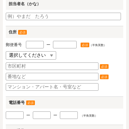
担当者名（かな）
住所
必須
郵便番号
ー
必須
（半角英数）
必須
必須
電話番号
必須
ー
ー
（半角英数）