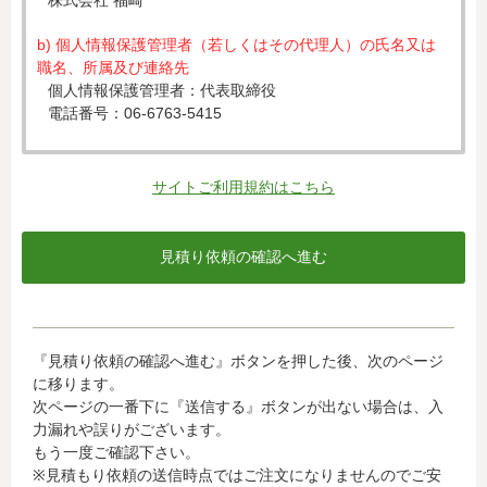
株式会社 福崎
b) 個人情報保護管理者（若しくはその代理人）の氏名又は
職名、所属及び連絡先
個人情報保護管理者：代表取締役
電話番号：06-6763-5415
c) 個人情報の利用目的
入力された個人情報は、お見積り依頼への対応のために利
サイトご利用規約はこちら
用します。
d) 個人情報の第三者提供について
下記ならびに法令に基づく場合を除き、取得した個人情報
をご本人の同意なく、第三者に提供することはありませ
ん。
・クレジットカード会社への情報提供
『見積り依頼の確認へ進む』ボタンを押した後、次のページ
当社がお客様から収集した以下の個人情報等は、カード発
に移ります。
行会社が行う不正利用検知・防止のために、お客様が利用
次ページの一番下に『送信する』ボタンが出ない場合は、入
されているカード発行会社へ提供させていただきます。(氏
力漏れや誤りがございます。
名、電話番号、email アドレス、インターネット利用環境
もう一度ご確認下さい。
に関する情報等)
※見積もり依頼の送信時点ではご注文になりませんのでご安
お客様が利用されているカード発行会社が外国にある場