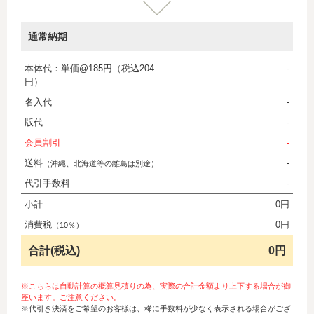
通常納期
本体代：単価@185円（税込204
-
円）
名入代
-
版代
-
会員割引
-
送料
-
（沖縄、北海道等の離島は別途）
代引手数料
-
小計
0円
消費税
0円
（10％）
合計(税込)
0円
※こちらは自動計算の概算見積りの為、実際の合計金額より上下する場合が御
座います。ご注意ください。
※代引き決済をご希望のお客様は、稀に手数料が少なく表示される場合がござ