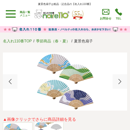
夏景色扇子は粗品・記念品の【名入れ110番】
夏景色扇子は粗品・記念品の【名入れ110番】
商品一覧
用途別カテゴリ
メニュー
お問合せ
TEL
卒園・卒業記念品
労働組合・設立記念・周年記念
季節商品（春・夏）
季節商品（秋・冬）
名入れ110番TOP
季節商品（春・夏）
夏景色扇子
うちわ・扇子・ファン
イベント・パーティーグッズ
カレンダー
食品・お菓子
値段別
セール品グッズ
ご利用ガイド
名入れについて
社会貢献活動
特定商取引法に基づく表記
著作権と推奨環境について
プライバシーポリシー
よくある質問
採用情報
▲画像クリックでさらに商品詳細を見る