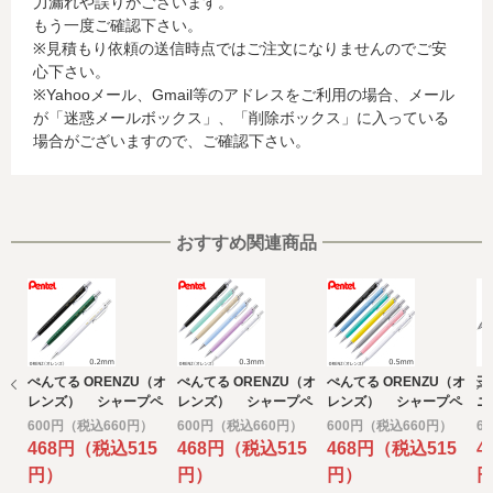
力漏れや誤りがございます。
名、電話番号、email アドレス、インターネット利用環境
もう一度ご確認下さい。
に関する情報等)
※見積もり依頼の送信時点ではご注文になりませんのでご安
お客様が利用されているカード発行会社が外国にある場
心下さい。
合、これらの情報は当該発行会社が所属する国に移転され
※Yahooメール、Gmail等のアドレスをご利用の場合、メール
る場合があります。当社では、お客様から収集した情報か
が「迷惑メールボックス」、「削除ボックス」に入っている
らは、ご利用のカード発行会社及び当該会社が所在する国
場合がございますので、ご確認下さい。
を特定することができないため、以下の個人情報保護措置
に関する情報を把握して、ご提供することはできません。
・提供先が所在する外国の名称
・当該国の個人情報保護に関する情報
・発行会社の個人情報保護の措置
おすすめ関連商品
なお、個人情報保護委員会のホームページ
(https://www.ppc.go.jp/)では、各国における個人情報保護
制度に関する情報について掲載されています。
お客様が未成年の場合、親権者または後見人の承諾を得た
上で、本サービスを利用するものとします。
ぺんてる ORENZU（オ
ぺんてる ORENZU（オ
ぺんてる ORENZU（オ
三
e) 個人情報の取扱いの委託について
レンズ） シャープペ
レンズ） シャープペ
レンズ） シャープペ
ニ
取得した個人情報の取扱いの全部又は、一部を委託するこ
ン 0.2
ン 0.3
ン 0.5
ャ
600円（税込660円）
600円（税込660円）
600円（税込660円）
6
とがあります。
468円（税込515
468円（税込515
468円（税込515
4
その場合には、当社において最善の考慮を行います。
円）
円）
円）