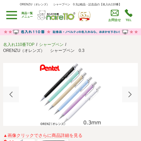
ORENZU（オレンズ） シャープペン 0.3は粗品・記念品の【名入れ110番】
ORENZU（オレンズ） シャープペン 0.3は粗品・記念品の【名入れ110番】
商品一覧
用途別カテゴリ
メニュー
お問合せ
TEL
卒園・卒業記念品
労働組合・設立記念・周年記念
季節商品（春・夏）
季節商品（秋・冬）
名入れ110番TOP
シャープペン
うちわ・扇子・ファン
イベント・パーティーグッズ
ORENZU（オレンズ） シャープペン 0.3
カレンダー
食品・お菓子
値段別
セール品グッズ
ご利用ガイド
名入れについて
社会貢献活動
特定商取引法に基づく表記
著作権と推奨環境について
プライバシーポリシー
よくある質問
採用情報
▲画像クリックでさらに商品詳細を見る