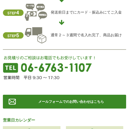
【お問合せ先】
個人情報保護管理責任者
発送前日までにカード・振込みにてご入金
住所 ：大阪市中央区瓦屋町2-13-5
TEL ： 06-6763-5415
FAX ： 06-6763-0829
通常２～３週間で名入れ完了、商品お届け
メールフォームでのお問い合わせはこちら
営業日カレンダー