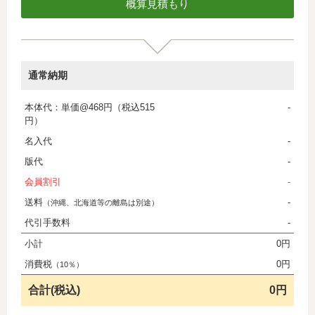
通常納期
本体代：単価@468円（税込515
-
円）
名入代
-
版代
-
会員割引
-
送料
-
（沖縄、北海道等の離島は別途）
代引手数料
-
小計
0円
消費税
0円
（10％）
合計(税込)
0円