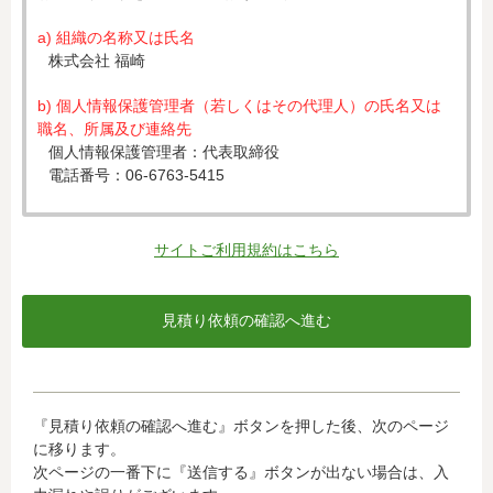
a) 組織の名称又は氏名
株式会社 福崎
b) 個人情報保護管理者（若しくはその代理人）の氏名又は
職名、所属及び連絡先
個人情報保護管理者：代表取締役
電話番号：06-6763-5415
c) 個人情報の利用目的
入力された個人情報は、お見積り依頼への対応のために利
サイトご利用規約はこちら
用します。
d) 個人情報の第三者提供について
下記ならびに法令に基づく場合を除き、取得した個人情報
をご本人の同意なく、第三者に提供することはありませ
ん。
・クレジットカード会社への情報提供
『見積り依頼の確認へ進む』ボタンを押した後、次のページ
当社がお客様から収集した以下の個人情報等は、カード発
に移ります。
行会社が行う不正利用検知・防止のために、お客様が利用
次ページの一番下に『送信する』ボタンが出ない場合は、入
されているカード発行会社へ提供させていただきます。(氏