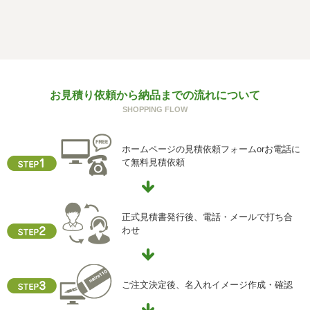
f) 個人情報を与えなかった場合に生じる結果
個人情報を与えることは任意です。個人情報に関する情報
の一部をご提供いただけない場合は、お問い合わせ内容に
回答できない可能性があります。
g) 保有個人データの開示等および問い合わせ窓口について
お見積り依頼から納品までの流れについて
ご本人からの求めにより、当社が保有する保有個人データ
SHOPPING FLOW
に関する開示、利用目的の通知、内容の訂正・追加または
削除、利用停止、消去、第三者提供の停止および第三者提
供記録の開示(以下、開示等という)に応じます。
ホームページの見積依頼フォームorお電話に
開示等に応ずる窓口は、下記「当社の個人情報の取扱いに
て無料見積依頼
関する苦情、相談等の問合せ先」を参照してください。
h) 本人が容易に認識できない方法による個人情報の取得
クッキーやウェブビーコン等を用いるなどして、本人が容
正式見積書発行後、電話・メールで打ち合
易に認識できない方法による個人情報の取得を行っており
わせ
ません。
i) 個人情報保護方針
当社ホームページの個人情報保護方針をご覧下さい
ご注文決定後、名入れイメージ作成・確認