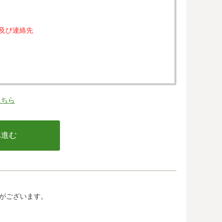
属及び連絡先
。
こちら
の同意なく、第三者に提供することはありません。
行う不正利用検知・防止のために、お客様が利用され
email アドレス、インターネット利用環境に関する
の情報は当該発行会社が所属する国に移転される場合
カード発行会社及び当該会社が所在する国を特定する
して、ご提供することはできません。
がございます。