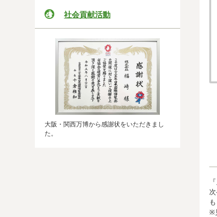
社会貢献活動
大阪・関西万博から感謝状をいただきまし
た。
『
次
も
※