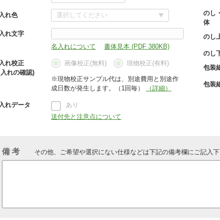
のし
入れ色
体
入れ文字
のし
名入れについて
書体見本 (PDF 380KB)
のし
入れ校正
画像校正(無料)
現物校正(有料)
包装
名入れの確認)
※現物校正サンプル代は、別途費用と別途作
包装
成日数が発生します。（1回毎）
（詳細）
入れデータ
あり
送付先と注意点について
備 考
その他、ご希望や選択にない仕様などは下記の備考欄にご記入下