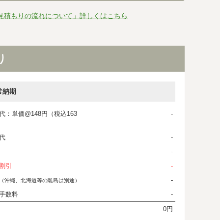
見積もりの流れについて」詳しくはこちら
り
常納期
代：単価@148円（税込163
-
代
-
-
割引
-
-
（沖縄、北海道等の離島は別途）
手数料
-
0円