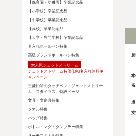
【保育園・幼稚園】卒業記念品
【小学校】卒業記念品
【中学校】卒業記念品
【高校】卒業記念品
【大学・専門学校】卒業記念品
名入れボールペン特集
見
高級ブランドボールペン特集
大人気ジェットストリーム
ジェットストリーム特価(1色)名入れ無料キ
本
ャンペーン
名
三菱鉛筆のタッチペン「ジェットストリー
ム スタイラス」特設ページ
文具・文房具特集
送
タオル特集
支
バッグ特集
ボトル・マグ・タンブラー特集
サーモスボトル特集