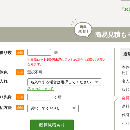
「お
簡易見積も
積り数
個
必須
通
※最低ロット100個未満の名入れの場合は別途お見積と
なります。
本体
体色
選択不可
必須
円）
入れ
名入
名入れについて
版代
り先数
ヶ所
必須
会員
送料
払方法
必須
代引
小計