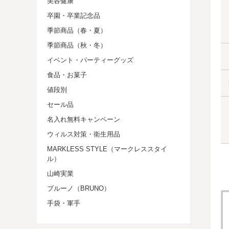
美容健康
卒園・卒業記念品
季節商品（春・夏）
季節商品（秋・冬）
イベント・パーティーグッズ
食品・お菓子
値段別
セール品
名入れ無料キャンペーン
ウィルス対策・衛生用品
MARKLESS STYLE（マークレススタイ
ル）
山崎実業
ブルーノ（BRUNO）
手袋・軍手