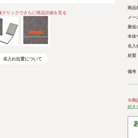
商品
像クリックでさらに商品詳細を見る
メー
最低
本体
名入
材質
名入れ位置について
備考
※商
続き