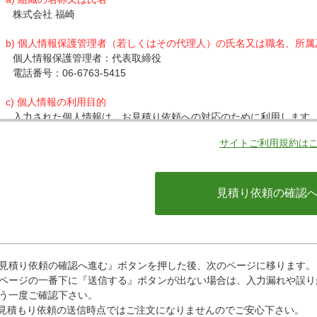
株式会社 福崎
b) 個人情報保護管理者（若しくはその代理人）の氏名又は職名、所
個人情報保護管理者：代表取締役
電話番号：06-6763-5415
c) 個人情報の利用目的
入力された個人情報は、お見積り依頼への対応のために利用します
サイトご利用規約は
d) 個人情報の第三者提供について
下記ならびに法令に基づく場合を除き、取得した個人情報をご本人
・クレジットカード会社への情報提供
当社がお客様から収集した以下の個人情報等は、カード発行会社が
ているカード発行会社へ提供させていただきます。(氏名、電話番号、
情報等)
お客様が利用されているカード発行会社が外国にある場合、これら
があります。当社では、お客様から収集した情報からは、ご利用の
ことができないため、以下の個人情報保護措置に関する情報を把握
見積り依頼の確認へ進む』ボタンを押した後、次のページに移ります。
・提供先が所在する外国の名称
ページの一番下に『送信する』ボタンが出ない場合は、入力漏れや誤り
・当該国の個人情報保護に関する情報
う一度ご確認下さい。
・発行会社の個人情報保護の措置
見積もり依頼の送信時点ではご注文になりませんのでご安心下さい。