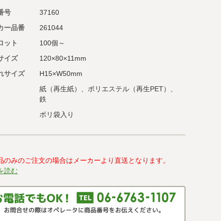
番号
37160
カー品番
261044
ロット
100個～
サイズ
120×80×11mm
れサイズ
H15×W50mm
紙（再生紙）、ポリエステル（再生PET）、
鉄
ポリ袋入り
品のみのご注文の場合はメーカーより直送となります。
を読む