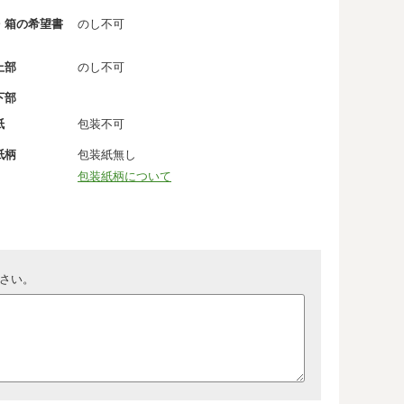
・箱の希望書
のし不可
上部
のし不可
下部
紙
包装不可
紙柄
包装紙無し
包装紙柄について
さい。