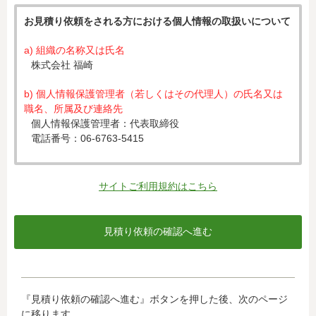
お見積り依頼をされる方における個人情報の取扱いについて
a) 組織の名称又は氏名
株式会社 福崎
b) 個人情報保護管理者（若しくはその代理人）の氏名又は
職名、所属及び連絡先
個人情報保護管理者：代表取締役
電話番号：06-6763-5415
c) 個人情報の利用目的
入力された個人情報は、お見積り依頼への対応のために利
サイトご利用規約はこちら
用します。
d) 個人情報の第三者提供について
下記ならびに法令に基づく場合を除き、取得した個人情報
をご本人の同意なく、第三者に提供することはありませ
ん。
・クレジットカード会社への情報提供
『見積り依頼の確認へ進む』ボタンを押した後、次のページ
当社がお客様から収集した以下の個人情報等は、カード発
に移ります。
行会社が行う不正利用検知・防止のために、お客様が利用