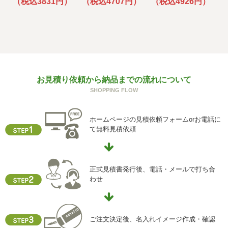
（税込3831円）
（税込4707円）
（税込4926円）
（
その場合には、当社において最善の考慮を行います。
f) 個人情報を与えなかった場合に生じる結果
個人情報を与えることは任意です。個人情報に関する情報
の一部をご提供いただけない場合は、お問い合わせ内容に
回答できない可能性があります。
g) 保有個人データの開示等および問い合わせ窓口について
お見積り依頼から納品までの流れについて
ご本人からの求めにより、当社が保有する保有個人データ
SHOPPING FLOW
に関する開示、利用目的の通知、内容の訂正・追加または
削除、利用停止、消去、第三者提供の停止および第三者提
ホームページの見積依頼フォームorお電話に
供記録の開示(以下、開示等という)に応じます。
て無料見積依頼
開示等に応ずる窓口は、下記「当社の個人情報の取扱いに
関する苦情、相談等の問合せ先」を参照してください。
h) 本人が容易に認識できない方法による個人情報の取得
正式見積書発行後、電話・メールで打ち合
クッキーやウェブビーコン等を用いるなどして、本人が容
わせ
易に認識できない方法による個人情報の取得を行っており
ません。
i) 個人情報保護方針
ご注文決定後、名入れイメージ作成・確認