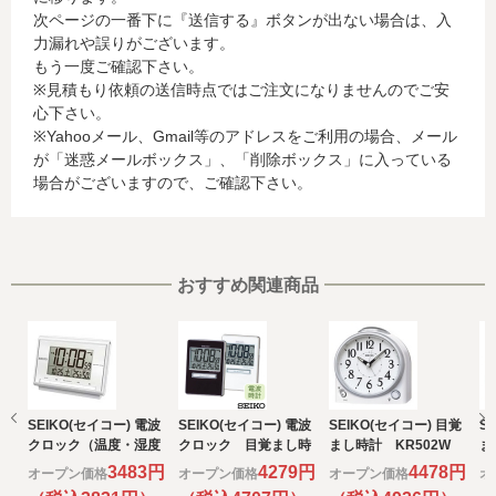
次ページの一番下に『送信する』ボタンが出ない場合は、入
されているカード発行会社へ提供させていただきます。(氏
力漏れや誤りがございます。
名、電話番号、email アドレス、インターネット利用環境
もう一度ご確認下さい。
に関する情報等)
※見積もり依頼の送信時点ではご注文になりませんのでご安
お客様が利用されているカード発行会社が外国にある場
心下さい。
合、これらの情報は当該発行会社が所属する国に移転され
※Yahooメール、Gmail等のアドレスをご利用の場合、メール
る場合があります。当社では、お客様から収集した情報か
が「迷惑メールボックス」、「削除ボックス」に入っている
らは、ご利用のカード発行会社及び当該会社が所在する国
場合がございますので、ご確認下さい。
を特定することができないため、以下の個人情報保護措置
に関する情報を把握して、ご提供することはできません。
・提供先が所在する外国の名称
・当該国の個人情報保護に関する情報
・発行会社の個人情報保護の措置
おすすめ関連商品
なお、個人情報保護委員会のホームページ
(https://www.ppc.go.jp/)では、各国における個人情報保護
制度に関する情報について掲載されています。
お客様が未成年の場合、親権者または後見人の承諾を得た
上で、本サービスを利用するものとします。
SEIKO(セイコー) 電波
SEIKO(セイコー) 電波
SEIKO(セイコー) 目覚
S
e) 個人情報の取扱いの委託について
クロック（温度・湿度
クロック 目覚まし時
まし時計 KR502W
ま
取得した個人情報の取扱いの全部又は、一部を委託するこ
表示付き）
計
計
3483円
4279円
4478円
オープン価格
オープン価格
オープン価格
オ
とがあります。