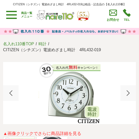
CITIZEN（シチズン）電波めざまし時計 4RL432-019は粗品・記念品の【名入れ110番】
CITIZEN（シチズン）電波めざまし時計 4RL432-019は粗品・記念品の【名入れ110番】
商品一覧
用途別カテゴリ
メニュー
お問合せ
TEL
卒園・卒業記念品
労働組合・設立記念・周年記念
季節商品（春・夏）
季節商品（秋・冬）
名入れ110番TOP
時計
うちわ・扇子・ファン
イベント・パーティーグッズ
CITIZEN（シチズン）電波めざまし時計 4RL432-019
カレンダー
食品・お菓子
値段別
セール品グッズ
ご利用ガイド
名入れについて
社会貢献活動
特定商取引法に基づく表記
著作権と推奨環境について
プライバシーポリシー
よくある質問
採用情報
▲画像クリックでさらに商品詳細を見る