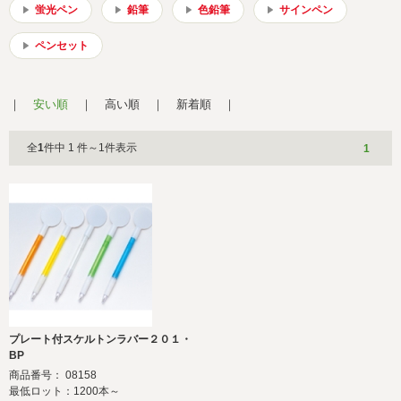
会社概要
サイトマップ
蛍光ペン
鉛筆
色鉛筆
サインペン
ペンセット
安い順
高い順
新着順
全
1
件中 1 件～1件表示
1
プレート付スケルトンラバー２０１・
BP
商品番号： 08158
最低ロット：1200本～