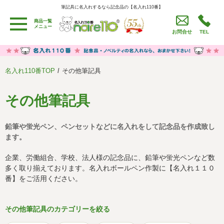
筆記具に名入れするなら記念品の【名入れ110番】
筆記具に名入れするなら記念品の【名入れ110番】
商品一覧
用途別カテゴリ
メニュー
お問合せ
TEL
卒園・卒業記念品
労働組合・設立記念・周年記念
季節商品（春・夏）
季節商品（秋・冬）
名入れ110番TOP
その他筆記具
うちわ・扇子・ファン
イベント・パーティーグッズ
カレンダー
食品・お菓子
その他筆記具
値段別
セール品グッズ
鉛筆や蛍光ペン、ペンセットなどに名入れをして記念品を作成致し
ご利用ガイド
名入れについて
ます。
社会貢献活動
特定商取引法に基づく表記
企業、労働組合、学校、法人様の記念品に、鉛筆や蛍光ペンなど数
多く取り揃えております。名入れボールペン作製に【名入れ１１０
著作権と推奨環境について
プライバシーポリシー
番】をご活用ください。
よくある質問
採用情報
その他筆記具のカテゴリーを絞る