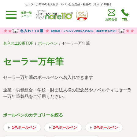
セーラー万年筆の名入れボールペンは記念品・粗品の【名入れ110番】
セーラー万年筆の名入れボールペンは記念品・粗品の【名入れ110番】
商品一覧
用途別カテゴリ
メニュー
お問合せ
TEL
卒園・卒業記念品
労働組合・設立記念・周年記念
季節商品（春・夏）
季節商品（秋・冬）
名入れ110番TOP
ボールペン
セーラー万年筆
うちわ・扇子・ファン
イベント・パーティーグッズ
カレンダー
食品・お菓子
セーラー万年筆
値段別
セール品グッズ
セーラー万年筆のボールペンへ名入れできます
ご利用ガイド
名入れについて
企業・労働組合・学校・財団法人様の記念品やノベルティにセーラ
社会貢献活動
特定商取引法に基づく表記
ー万年筆製品をご活用ください。
著作権と推奨環境について
プライバシーポリシー
ボールペンのカテゴリーを絞る
よくある質問
採用情報
1色ボールペン
2色ボールペン
3色ボールペン