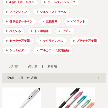
会社概要
サイトマップ
4色以上ボールペン
ボールペン+シャープ
フリクション
ジェットストリーム
低単価ボールペン
三菱鉛筆
パイロット
ぺんてる
トンボ鉛筆
ゼブラ
セーラー万年筆
サクラクレパス
プラチナ万年筆
シュナイダー
フルカラー印刷対応軸
安い順
高い順
新着順
全
6
件中 1 件～6件表示
1