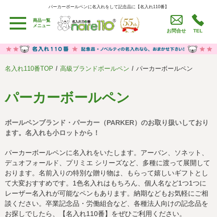
パーカーボールペンに名入れをして記念品に【名入れ110番】
パーカーボールペンに名入れをして記念品に【名入れ110番】
商品一覧
用途別カテゴリ
メニュー
お問合せ
TEL
卒園・卒業記念品
労働組合・設立記念・周年記念
季節商品（春・夏）
季節商品（秋・冬）
名入れ110番TOP
高級ブランドボールペン
パーカーボールペン
うちわ・扇子・ファン
イベント・パーティーグッズ
カレンダー
食品・お菓子
パーカーボールペン
値段別
セール品グッズ
ボールペンブランド・パーカー（PARKER）のお取り扱いしており
ご利用ガイド
名入れについて
ます。名入れも小ロットから！
社会貢献活動
特定商取引法に基づく表記
パーカーボールペンに名入れをいたします。アーバン、ソネット、
デュオフォールド、プリミエ シリーズなど、多種に渡って展開して
著作権と推奨環境について
プライバシーポリシー
おります。名前入りの特別な贈り物は、もらって嬉しいギフトとし
て大変おすすめです。1色名入れはもちろん、個人名など1つ1つに
レーザー名入れが可能なペンもあります。納期などもお気軽にご相
よくある質問
採用情報
談ください。卒業記念品・労働組合など、各種法人向けの記念品を
お探しでしたら、【名入れ110番】をぜひご利用ください。