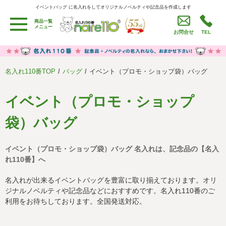
イベントバッグ に名入れをしてオリジナルノベルティや記念品を作成します
イベントバッグ に名入れをしてオリジナルノベルティや記念品を作成します
商品一覧
用途別カテゴリ
メニュー
お問合せ
TEL
卒園・卒業記念品
労働組合・設立記念・周年記念
季節商品（春・夏）
季節商品（秋・冬）
名入れ110番TOP
バッグ
イベント（プロモ・ショップ袋）バッグ
うちわ・扇子・ファン
イベント・パーティーグッズ
カレンダー
食品・お菓子
イベント（プロモ・ショップ
値段別
セール品グッズ
袋）バッグ
ご利用ガイド
名入れについて
イベント（プロモ・ショップ袋）バッグ 名入れは、記念品の【名入
社会貢献活動
特定商取引法に基づく表記
れ110番】へ
著作権と推奨環境について
プライバシーポリシー
名入れが出来るイベントバッグを豊富に取り揃えております。オリ
ジナルノベルティや記念品などにおすすめです。名入れ110番のご
利用をお待ちしております。全国発送対応。
よくある質問
採用情報