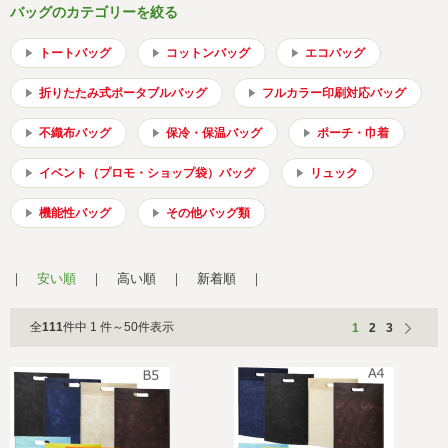
会社概要
サイトマップ
バッグのカテゴリーを絞る
トートバッグ
コットンバッグ
エコバッグ
折りたたみ式ポータブルバッグ
フルカラー印刷対応バッグ
不織布バッグ
保冷・保温バッグ
ポーチ・巾着
イベント（プロモ・ショップ袋）バッグ
リュック
機能性バッグ
その他バッグ類
安い順
高い順
新着順
全
111
件中 1 件～50件表示
1
2
3