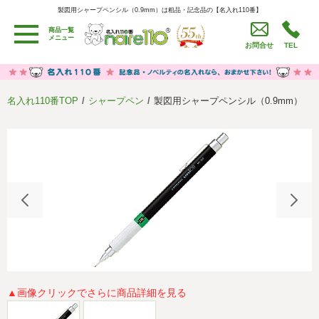
製図用シャープペンシル（0.9mm）は粗品・記念品の【名入れ110番】
製図用シャープペンシル（0.9mm）は粗品・記念品の【名入れ110番】
商品一覧
用途別カテゴリ
メニュー
お問合せ
TEL
卒園・卒業記念品
労働組合・設立記念・周年記念
季節商品（春・夏）
季節商品（秋・冬）
名入れ110番TOP
シャープペン
製図用シャープペンシル（0.9mm）
うちわ・扇子・ファン
イベント・パーティーグッズ
カレンダー
食品・お菓子
値段別
セール品グッズ
ご利用ガイド
名入れについて
社会貢献活動
特定商取引法に基づく表記
著作権と推奨環境について
プライバシーポリシー
よくある質問
採用情報
▲画像クリックでさらに商品詳細を見る