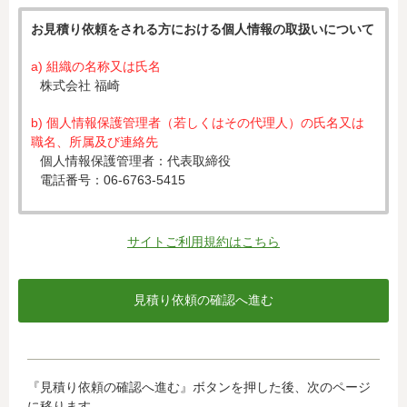
お見積り依頼をされる方における個人情報の取扱いについて
a) 組織の名称又は氏名
株式会社 福崎
b) 個人情報保護管理者（若しくはその代理人）の氏名又は
職名、所属及び連絡先
個人情報保護管理者：代表取締役
電話番号：06-6763-5415
c) 個人情報の利用目的
入力された個人情報は、お見積り依頼への対応のために利
サイトご利用規約はこちら
用します。
d) 個人情報の第三者提供について
下記ならびに法令に基づく場合を除き、取得した個人情報
をご本人の同意なく、第三者に提供することはありませ
ん。
・クレジットカード会社への情報提供
『見積り依頼の確認へ進む』ボタンを押した後、次のページ
当社がお客様から収集した以下の個人情報等は、カード発
に移ります。