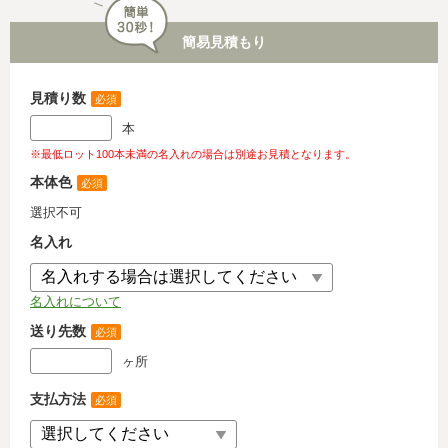
簡易見積もり
見積り数
必須
本
※最低ロット100本未満の名入れの場合は別途お見積となります。
本体色
必須
選択不可
名入れ
名入れについて
送り先数
必須
ヶ所
支払方法
必須