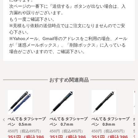
行会社が行う不正利用検知・防止のために、お客様が利用
次ページの一番下に『送信する』ボタンが出ない場合は、入
されているカード発行会社へ提供させていただきます。(氏
力漏れや誤りがございます。
名、電話番号、email アドレス、インターネット利用環境
もう一度ご確認下さい。
に関する情報等)
※見積もり依頼の送信時点ではご注文になりませんのでご安
お客様が利用されているカード発行会社が外国にある場
心下さい。
合、これらの情報は当該発行会社が所属する国に移転され
※Yahooメール、Gmail等のアドレスをご利用の場合、メール
る場合があります。当社では、お客様から収集した情報か
が「迷惑メールボックス」、「削除ボックス」に入っている
らは、ご利用のカード発行会社及び当該会社が所在する国
場合がございますので、ご確認下さい。
を特定することができないため、以下の個人情報保護措置
に関する情報を把握して、ご提供することはできません。
・提供先が所在する外国の名称
・当該国の個人情報保護に関する情報
・発行会社の個人情報保護の措置
おすすめ関連商品
なお、個人情報保護委員会のホームページ
(https://www.ppc.go.jp/)では、各国における個人情報保護
制度に関する情報について掲載されています。
お客様が未成年の場合、親権者または後見人の承諾を得た
上で、本サービスを利用するものとします。
ぺんてる タフシャープ
ぺんてる タフシャープ
ぺんてる タフシャープ
ぺ
e) 個人情報の取扱いの委託について
ペン 0.5ｍｍ
ペン 0.7ｍｍ
ペン 0.9ｍｍ
5
取得した個人情報の取扱いの全部又は、一部を委託するこ
ペ
450円（税込495円）
450円（税込495円）
450円（税込495円）
5
とがあります。
351円（税込386
351円（税込386
351円（税込386
3