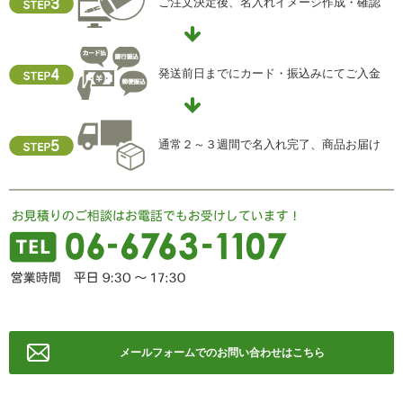
当社ホームページの個人情報保護方針をご覧下さい
ご注文決定後、名入れイメージ作成・確認
【お問合せ先】
個人情報保護管理責任者
発送前日までにカード・振込みにてご入金
住所 ：大阪市中央区瓦屋町2-13-5
TEL ： 06-6763-5415
FAX ： 06-6763-0829
通常２～３週間で名入れ完了、商品お届け
メールフォームでのお問い合わせはこちら