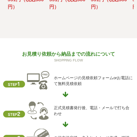
その場合には、当社において最善の考慮を行います。
円）
円）
円）
f) 個人情報を与えなかった場合に生じる結果
個人情報を与えることは任意です。個人情報に関する情報
の一部をご提供いただけない場合は、お問い合わせ内容に
回答できない可能性があります。
g) 保有個人データの開示等および問い合わせ窓口について
お見積り依頼から納品までの流れについて
ご本人からの求めにより、当社が保有する保有個人データ
SHOPPING FLOW
に関する開示、利用目的の通知、内容の訂正・追加または
削除、利用停止、消去、第三者提供の停止および第三者提
供記録の開示(以下、開示等という)に応じます。
ホームページの見積依頼フォームorお電話に
開示等に応ずる窓口は、下記「当社の個人情報の取扱いに
て無料見積依頼
関する苦情、相談等の問合せ先」を参照してください。
h) 本人が容易に認識できない方法による個人情報の取得
クッキーやウェブビーコン等を用いるなどして、本人が容
正式見積書発行後、電話・メールで打ち合
易に認識できない方法による個人情報の取得を行っており
わせ
ません。
i) 個人情報保護方針