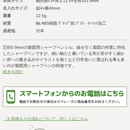
本体サイズ
軸径φ9.3×厚さ11.5×全長141.5mm
名入れサイズ
縦4×横40mm
重量
12.5g
材質
軸:ABS樹脂 ｸﾞﾘｯﾌﾟ部:ﾌﾞﾗｽ・ﾛｰﾚｯﾄ加工
原産地
日本
芯径0.9mmの製図用シャープペンシル。線を引く製図の作業に特化
したシャープペンですが、細い軸だと書いている所が見やすく細か
い所への書き込みやイラストを描くなど日常使いに選ばれる事も多
いのが製図用シャープペンの特徴です。
続きを読む
「お見積もりの流れについて」詳しくはこちら