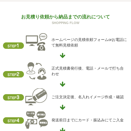
g) 保有個人データの開示等および問い合わせ窓口について
お見積り依頼から納品までの流れについて
ご本人からの求めにより、当社が保有する保有個人データ
SHOPPING FLOW
に関する開示、利用目的の通知、内容の訂正・追加または
削除、利用停止、消去、第三者提供の停止および第三者提
供記録の開示(以下、開示等という)に応じます。
ホームページの見積依頼フォームorお電話に
開示等に応ずる窓口は、下記「当社の個人情報の取扱いに
て無料見積依頼
関する苦情、相談等の問合せ先」を参照してください。
h) 本人が容易に認識できない方法による個人情報の取得
クッキーやウェブビーコン等を用いるなどして、本人が容
正式見積書発行後、電話・メールで打ち合
易に認識できない方法による個人情報の取得を行っており
わせ
ません。
i) 個人情報保護方針
当社ホームページの個人情報保護方針をご覧下さい
ご注文決定後、名入れイメージ作成・確認
【お問合せ先】
個人情報保護管理責任者
発送前日までにカード・振込みにてご入金
住所 ：大阪市中央区瓦屋町2-13-5
TEL ： 06-6763-5415