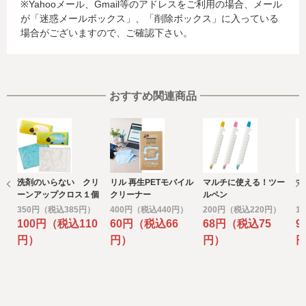
※Yahooメール、Gmail等のアドレスをご利用の場合、メール
る場合があります。当社では、お客様から収集した情報か
が「迷惑メールボックス」、「削除ボックス」に入っている
らは、ご利用のカード発行会社及び当該会社が所在する国
場合がございますので、ご確認下さい。
を特定することができないため、以下の個人情報保護措置
に関する情報を把握して、ご提供することはできません。
・提供先が所在する外国の名称
・当該国の個人情報保護に関する情報
・発行会社の個人情報保護の措置
おすすめ関連商品
なお、個人情報保護委員会のホームページ
(https://www.ppc.go.jp/)では、各国における個人情報保護
制度に関する情報について掲載されています。
お客様が未成年の場合、親権者または後見人の承諾を得た
上で、本サービスを利用するものとします。
洗剤のいらない クリ
リル 再生PETモバイル
マルチに使える！ツー
マ
e) 個人情報の取扱いの委託について
ーンアップクロス１個
クリーナー
ルペン
取得した個人情報の取扱いの全部又は、一部を委託するこ
350円（税込385円）
400円（税込440円）
200円（税込220円）
1
とがあります。
100円（税込110
60円（税込66
68円（税込75
9
その場合には、当社において最善の考慮を行います。
円）
円）
円）
f) 個人情報を与えなかった場合に生じる結果
個人情報を与えることは任意です。個人情報に関する情報
の一部をご提供いただけない場合は、お問い合わせ内容に
回答できない可能性があります。