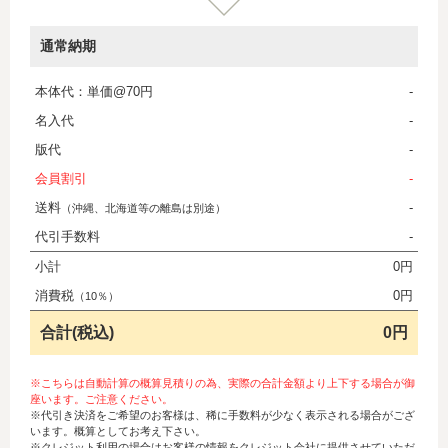
通常納期
本体代：単価@70円
-
名入代
-
版代
-
会員割引
-
送料
-
（沖縄、北海道等の離島は別途）
代引手数料
-
小計
0円
消費税
0円
（10％）
合計(税込)
0円
※こちらは自動計算の概算見積りの為、実際の合計金額より上下する場合が御
座います。ご注意ください。
※代引き決済をご希望のお客様は、稀に手数料が少なく表示される場合がござ
います。概算としてお考え下さい。
※クレジット利用の場合はお客様の情報をクレジット会社に提供させていただ