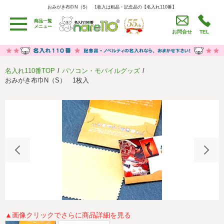
おみがき布巾N（S） 1枚入は粗品・記念品の【名入れ110番】
おみがき布巾N（S） 1枚入は粗品・記念品の【名入れ110番】
商品一覧
用途別カテゴリ
メニュー
お問合せ
TEL
卒園・卒業記念品
労働組合・設立記念・周年記念
季節商品（春・夏）
季節商品（秋・冬）
名入れ110番TOP
パソコン・モバイルグッズ
うちわ・扇子・ファン
イベント・パーティーグッズ
おみがき布巾N（S） 1枚入
カレンダー
食品・お菓子
値段別
セール品グッズ
ご利用ガイド
名入れについて
社会貢献活動
特定商取引法に基づく表記
著作権と推奨環境について
プライバシーポリシー
よくある質問
採用情報
▲画像クリックでさらに商品詳細を見る