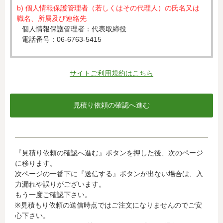
b) 個人情報保護管理者（若しくはその代理人）の氏名又は
職名、所属及び連絡先
個人情報保護管理者：代表取締役
電話番号：06-6763-5415
c) 個人情報の利用目的
入力された個人情報は、お見積り依頼への対応のために利
サイトご利用規約はこちら
用します。
d) 個人情報の第三者提供について
下記ならびに法令に基づく場合を除き、取得した個人情報
をご本人の同意なく、第三者に提供することはありませ
ん。
・クレジットカード会社への情報提供
『見積り依頼の確認へ進む』ボタンを押した後、次のページ
当社がお客様から収集した以下の個人情報等は、カード発
に移ります。
行会社が行う不正利用検知・防止のために、お客様が利用
次ページの一番下に『送信する』ボタンが出ない場合は、入
されているカード発行会社へ提供させていただきます。(氏
力漏れや誤りがございます。
名、電話番号、email アドレス、インターネット利用環境
もう一度ご確認下さい。
に関する情報等)
※見積もり依頼の送信時点ではご注文になりませんのでご安
お客様が利用されているカード発行会社が外国にある場
心下さい。
合、これらの情報は当該発行会社が所属する国に移転され