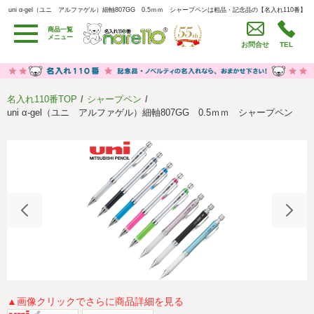
uni α-gel（ユニ アルファゲル）細軸807GG 0.5ｍｍ シャープペンは粗品・記念品の【名入れ110番】
uni α-gel（ユニ アルファゲル）細軸807GG 0.5ｍｍ シャープペンは粗品・記念品の【名入れ110番】
商品一覧
用途別カテゴリ
メニュー
お問合せ
TEL
卒園・卒業記念品
労働組合・設立記念・周年記念
季節商品（春・夏）
季節商品（秋・冬）
名入れ110番TOP
シャープペン
うちわ・扇子・ファン
イベント・パーティーグッズ
uni α-gel（ユニ アルファゲル）細軸807GG 0.5ｍｍ シャープペン
カレンダー
食品・お菓子
値段別
セール品グッズ
ご利用ガイド
名入れについて
社会貢献活動
特定商取引法に基づく表記
著作権と推奨環境について
プライバシーポリシー
よくある質問
採用情報
▲画像クリックでさらに商品詳細を見る