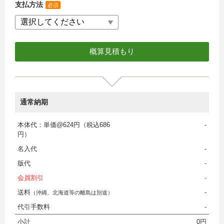
支払方法
必須
通常納期
本体代：単価@624円（税込686
-
円）
名入代
-
版代
-
会員割引
-
送料
-
（沖縄、北海道等の離島は別途）
代引手数料
-
小計
0円