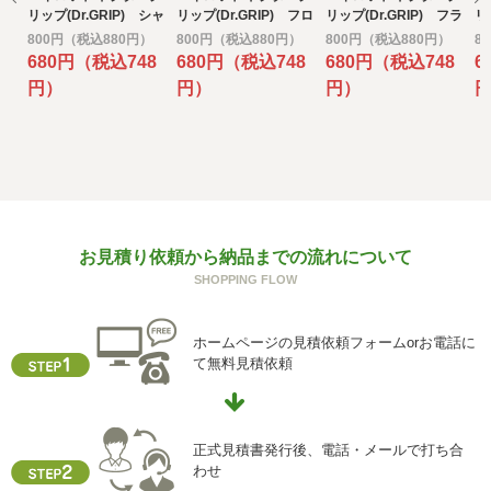
e) 個人情報の取扱いの委託について
リップ(Dr.GRIP) シャ
リップ(Dr.GRIP) フロ
リップ(Dr.GRIP) フラ
リ
取得した個人情報の取扱いの全部又は、一部を委託するこ
ープペン Gスペッ
ストカラー シャープ
ッシュカラー シャー
ペ
800円（税込880円）
800円（税込880円）
800円（税込880円）
8
とがあります。
ク 白軸
ペンシル
プペンシル
プ
680円（税込748
680円（税込748
680円（税込748
6
その場合には、当社において最善の考慮を行います。
円）
円）
円）
f) 個人情報を与えなかった場合に生じる結果
個人情報を与えることは任意です。個人情報に関する情報
の一部をご提供いただけない場合は、お問い合わせ内容に
回答できない可能性があります。
g) 保有個人データの開示等および問い合わせ窓口について
お見積り依頼から納品までの流れについて
ご本人からの求めにより、当社が保有する保有個人データ
SHOPPING FLOW
に関する開示、利用目的の通知、内容の訂正・追加または
削除、利用停止、消去、第三者提供の停止および第三者提
供記録の開示(以下、開示等という)に応じます。
ホームページの見積依頼フォームorお電話に
開示等に応ずる窓口は、下記「当社の個人情報の取扱いに
て無料見積依頼
関する苦情、相談等の問合せ先」を参照してください。
h) 本人が容易に認識できない方法による個人情報の取得
クッキーやウェブビーコン等を用いるなどして、本人が容
正式見積書発行後、電話・メールで打ち合
易に認識できない方法による個人情報の取得を行っており
わせ
ません。