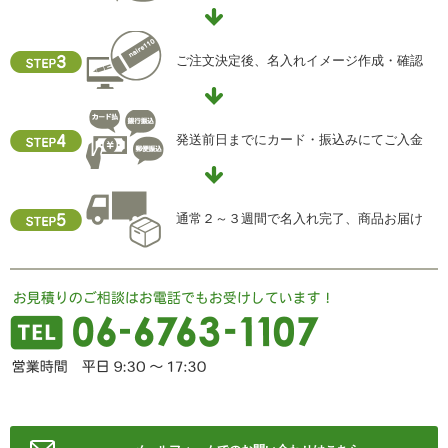
i) 個人情報保護方針
当社ホームページの個人情報保護方針をご覧下さい
ご注文決定後、名入れイメージ作成・確認
【お問合せ先】
個人情報保護管理責任者
発送前日までにカード・振込みにてご入金
住所 ：大阪市中央区瓦屋町2-13-5
TEL ： 06-6763-5415
FAX ： 06-6763-0829
通常２～３週間で名入れ完了、商品お届け