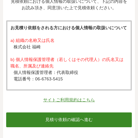
見積依頼における個人情報の取扱いについて、下記の内容を
お読み頂き、同意頂いた上で見積依頼ください。
お見積り依頼をされる方における個人情報の取扱いについて
a) 組織の名称又は氏名
株式会社 福崎
b) 個人情報保護管理者（若しくはその代理人）の氏名又は
職名、所属及び連絡先
個人情報保護管理者：代表取締役
電話番号：06-6763-5415
c) 個人情報の利用目的
入力された個人情報は、お見積り依頼への対応のために利
サイトご利用規約はこちら
用します。
d) 個人情報の第三者提供について
下記ならびに法令に基づく場合を除き、取得した個人情報
をご本人の同意なく、第三者に提供することはありませ
ん。