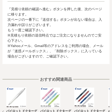
・クレジットカード会社への情報提供
『見積り依頼の確認へ進む』ボタンを押した後、次のページ
当社がお客様から収集した以下の個人情報等は、カード発
に移ります。
行会社が行う不正利用検知・防止のために、お客様が利用
次ページの一番下に『送信する』ボタンが出ない場合は、入
されているカード発行会社へ提供させていただきます。(氏
力漏れや誤りがございます。
名、電話番号、email アドレス、インターネット利用環境
もう一度ご確認下さい。
に関する情報等)
※見積もり依頼の送信時点ではご注文になりませんのでご安
お客様が利用されているカード発行会社が外国にある場
心下さい。
合、これらの情報は当該発行会社が所属する国に移転され
※Yahooメール、Gmail等のアドレスをご利用の場合、メール
る場合があります。当社では、お客様から収集した情報か
が「迷惑メールボックス」、「削除ボックス」に入っている
らは、ご利用のカード発行会社及び当該会社が所在する国
場合がございますので、ご確認下さい。
を特定することができないため、以下の個人情報保護措置
に関する情報を把握して、ご提供することはできません。
・提供先が所在する外国の名称
・当該国の個人情報保護に関する情報
・発行会社の個人情報保護の措置
おすすめ関連商品
なお、個人情報保護委員会のホームページ
(https://www.ppc.go.jp/)では、各国における個人情報保護
制度に関する情報について掲載されています。
お客様が未成年の場合、親権者または後見人の承諾を得た
上で、本サービスを利用するものとします。
パイロット ドクターグ
パイロット ドクターグ
パイロット ドクターグ
パ