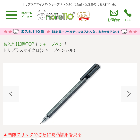
トリプラスマイクロ(シャープペンシル）は粗品・記念品の【名入れ110番】
トリプラスマイクロ(シャープペンシル）は粗品・記念品の【名入れ110番】
商品一覧
用途別カテゴリ
メニュー
お問合せ
TEL
卒園・卒業記念品
労働組合・設立記念・周年記念
季節商品（春・夏）
季節商品（秋・冬）
名入れ110番TOP
シャープペン
うちわ・扇子・ファン
イベント・パーティーグッズ
トリプラスマイクロ(シャープペンシル）
カレンダー
食品・お菓子
値段別
セール品グッズ
ご利用ガイド
名入れについて
社会貢献活動
特定商取引法に基づく表記
著作権と推奨環境について
プライバシーポリシー
よくある質問
採用情報
▲画像クリックでさらに商品詳細を見る