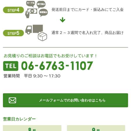
個人情報保護管理責任者
発送前日までにカード・振込みにてご入金
住所 ：大阪市中央区瓦屋町2-13-5
TEL ： 06-6763-5415
FAX ： 06-6763-0829
通常２～３週間で名入れ完了、商品お届け
メールフォームでのお問い合わせはこちら
営業日カレンダー