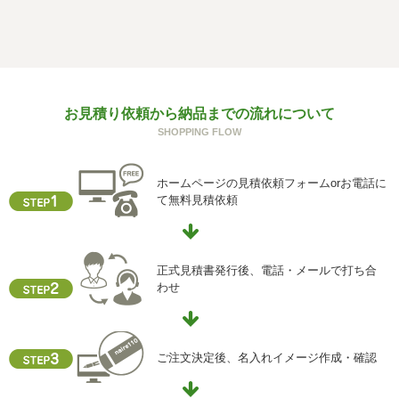
f) 個人情報を与えなかった場合に生じる結果
個人情報を与えることは任意です。個人情報に関する情報
の一部をご提供いただけない場合は、お問い合わせ内容に
回答できない可能性があります。
g) 保有個人データの開示等および問い合わせ窓口について
お見積り依頼から納品までの流れについて
ご本人からの求めにより、当社が保有する保有個人データ
SHOPPING FLOW
に関する開示、利用目的の通知、内容の訂正・追加または
削除、利用停止、消去、第三者提供の停止および第三者提
供記録の開示(以下、開示等という)に応じます。
ホームページの見積依頼フォームorお電話に
開示等に応ずる窓口は、下記「当社の個人情報の取扱いに
て無料見積依頼
関する苦情、相談等の問合せ先」を参照してください。
h) 本人が容易に認識できない方法による個人情報の取得
クッキーやウェブビーコン等を用いるなどして、本人が容
正式見積書発行後、電話・メールで打ち合
易に認識できない方法による個人情報の取得を行っており
わせ
ません。
i) 個人情報保護方針
当社ホームページの個人情報保護方針をご覧下さい
ご注文決定後、名入れイメージ作成・確認
【お問合せ先】