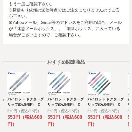
もう一度ご確認下さい。
に関する情報等)
※見積もり依頼の送信時点ではご注文になりませんのでご安
お客様が利用されているカード発行会社が外国にある場
心下さい。
合、これらの情報は当該発行会社が所属する国に移転され
※Yahooメール、Gmail等のアドレスをご利用の場合、メール
る場合があります。当社では、お客様から収集した情報か
が「迷惑メールボックス」、「削除ボックス」に入っている
らは、ご利用のカード発行会社及び当該会社が所在する国
場合がございますので、ご確認下さい。
を特定することができないため、以下の個人情報保護措置
に関する情報を把握して、ご提供することはできません。
・提供先が所在する外国の名称
・当該国の個人情報保護に関する情報
・発行会社の個人情報保護の措置
おすすめ関連商品
なお、個人情報保護委員会のホームページ
(https://www.ppc.go.jp/)では、各国における個人情報保護
制度に関する情報について掲載されています。
お客様が未成年の場合、親権者または後見人の承諾を得た
上で、本サービスを利用するものとします。
パイロット ドクターグ
パイロット ドクターグ
パイロット ドクターグ
パ
e) 個人情報の取扱いの委託について
リップ(Dr.GRIP) Ｃ
リップ(Dr.GRIP) Ｃ
リップ(Dr.GRIP) Ｃ
リ
取得した個人情報の取扱いの全部又は、一部を委託するこ
Ｌ プレイボーダー
Ｌ プレイボーダー
Ｌ プレイボーダー
Ｌ
650円（税込715円）
650円（税込715円）
650円（税込715円）
6
とがあります。
シャープペン0.3ｍｍ
シャープペン0.5ｍｍ
シャープペンシル
シ
553円（税込608
553円（税込608
553円（税込608
5
その場合には、当社において最善の考慮を行います。
円）
円）
円）