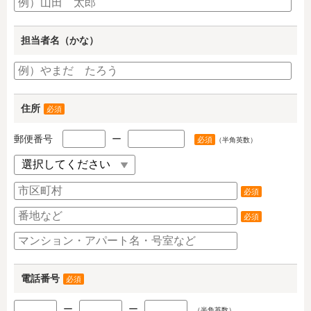
担当者名（かな）
住所
必須
郵便番号
ー
必須
（半角英数）
必須
必須
電話番号
必須
ー
ー
（半角英数）