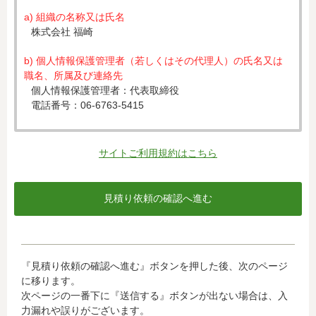
a) 組織の名称又は氏名
株式会社 福崎
b) 個人情報保護管理者（若しくはその代理人）の氏名又は
職名、所属及び連絡先
個人情報保護管理者：代表取締役
電話番号：06-6763-5415
c) 個人情報の利用目的
入力された個人情報は、お見積り依頼への対応のために利
サイトご利用規約はこちら
用します。
d) 個人情報の第三者提供について
下記ならびに法令に基づく場合を除き、取得した個人情報
をご本人の同意なく、第三者に提供することはありませ
ん。
・クレジットカード会社への情報提供
『見積り依頼の確認へ進む』ボタンを押した後、次のページ
当社がお客様から収集した以下の個人情報等は、カード発
に移ります。
行会社が行う不正利用検知・防止のために、お客様が利用
次ページの一番下に『送信する』ボタンが出ない場合は、入
されているカード発行会社へ提供させていただきます。(氏
力漏れや誤りがございます。
名、電話番号、email アドレス、インターネット利用環境