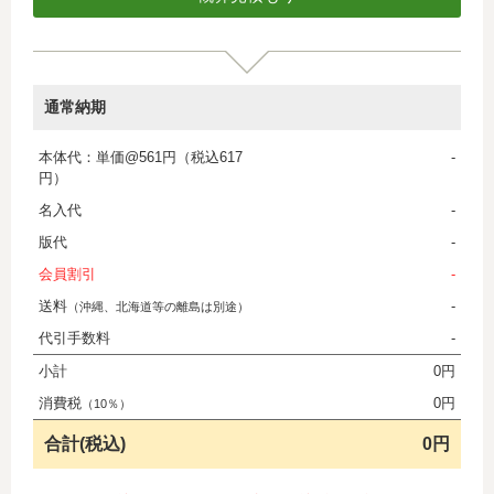
通常納期
本体代：単価@561円（税込617
-
円）
名入代
-
版代
-
会員割引
-
送料
-
（沖縄、北海道等の離島は別途）
代引手数料
-
小計
0円
消費税
0円
（10％）
合計(税込)
0円