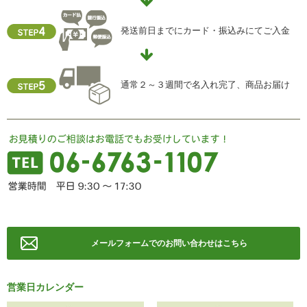
【お問合せ先】
個人情報保護管理責任者
発送前日までにカード・振込みにてご入金
住所 ：大阪市中央区瓦屋町2-13-5
TEL ： 06-6763-5415
FAX ： 06-6763-0829
通常２～３週間で名入れ完了、商品お届け
メールフォームでのお問い合わせはこちら
営業日カレンダー