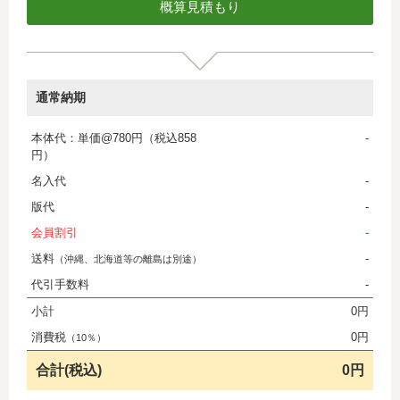
通常納期
本体代：単価@780円（税込858
-
円）
名入代
-
版代
-
会員割引
-
送料
-
（沖縄、北海道等の離島は別途）
代引手数料
-
小計
0円
消費税
0円
（10％）
合計(税込)
0円