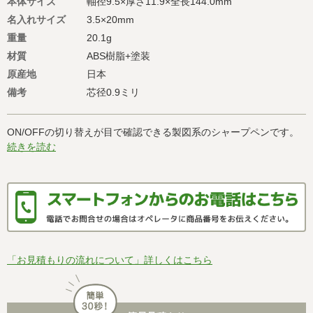
本体サイズ
軸径9.5×厚さ11.9×全長144.0mm
名入れサイズ
3.5×20mm
重量
20.1g
材質
ABS樹脂+塗装
原産地
日本
備考
芯径0.9ミリ
ON/OFFの切り替えが目で確認できる製図系のシャープペンです。
続きを読む
「お見積もりの流れについて」詳しくはこちら