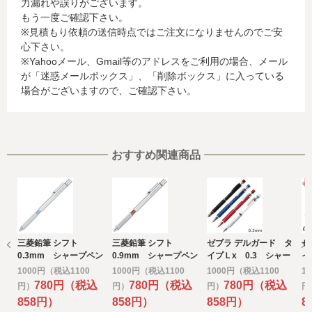
力漏れや誤りがございます。
名、電話番号、email アドレス、インターネット利用環境
もう一度ご確認下さい。
に関する情報等)
※見積もり依頼の送信時点ではご注文になりませんのでご安
お客様が利用されているカード発行会社が外国にある場
心下さい。
合、これらの情報は当該発行会社が所属する国に移転され
※Yahooメール、Gmail等のアドレスをご利用の場合、メール
る場合があります。当社では、お客様から収集した情報か
が「迷惑メールボックス」、「削除ボックス」に入っている
らは、ご利用のカード発行会社及び当該会社が所在する国
場合がございますので、ご確認下さい。
を特定することができないため、以下の個人情報保護措置
に関する情報を把握して、ご提供することはできません。
・提供先が所在する外国の名称
・当該国の個人情報保護に関する情報
・発行会社の個人情報保護の措置
おすすめ関連商品
なお、個人情報保護委員会のホームページ
(https://www.ppc.go.jp/)では、各国における個人情報保護
制度に関する情報について掲載されています。
お客様が未成年の場合、親権者または後見人の承諾を得た
上で、本サービスを利用するものとします。
三菱鉛筆 シフト
三菱鉛筆 シフト
ゼブラ デルガード タ
ゼ
e) 個人情報の取扱いの委託について
0.3mm シャープペン
0.9mm シャープペン
イプＬx 0.3 シャー
イ
取得した個人情報の取扱いの全部又は、一部を委託するこ
シル
シル
プペン
プ
1000円（税込1100
1000円（税込1100
1000円（税込1100
1
とがあります。
780円（税込
780円（税込
780円（税込
円）
円）
円）
円
その場合には、当社において最善の考慮を行います。
858円）
858円）
858円）
8