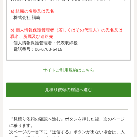
a) 組織の名称又は氏名
株式会社 福崎
b) 個人情報保護管理者（若しくはその代理人）の氏名又は
職名、所属及び連絡先
個人情報保護管理者：代表取締役
電話番号：06-6763-5415
c) 個人情報の利用目的
入力された個人情報は、お見積り依頼への対応のために利
サイトご利用規約はこちら
用します。
d) 個人情報の第三者提供について
下記ならびに法令に基づく場合を除き、取得した個人情報
をご本人の同意なく、第三者に提供することはありませ
ん。
・クレジットカード会社への情報提供
『見積り依頼の確認へ進む』ボタンを押した後、次のページ
当社がお客様から収集した以下の個人情報等は、カード発
に移ります。
行会社が行う不正利用検知・防止のために、お客様が利用
次ページの一番下に『送信する』ボタンが出ない場合は、入
されているカード発行会社へ提供させていただきます。(氏