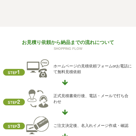
f) 個人情報を与えなかった場合に生じる結果
個人情報を与えることは任意です。個人情報に関する情報
の一部をご提供いただけない場合は、お問い合わせ内容に
回答できない可能性があります。
g) 保有個人データの開示等および問い合わせ窓口について
お見積り依頼から納品までの流れについて
ご本人からの求めにより、当社が保有する保有個人データ
SHOPPING FLOW
に関する開示、利用目的の通知、内容の訂正・追加または
削除、利用停止、消去、第三者提供の停止および第三者提
供記録の開示(以下、開示等という)に応じます。
ホームページの見積依頼フォームorお電話に
開示等に応ずる窓口は、下記「当社の個人情報の取扱いに
て無料見積依頼
関する苦情、相談等の問合せ先」を参照してください。
h) 本人が容易に認識できない方法による個人情報の取得
クッキーやウェブビーコン等を用いるなどして、本人が容
正式見積書発行後、電話・メールで打ち合
易に認識できない方法による個人情報の取得を行っており
わせ
ません。
i) 個人情報保護方針
当社ホームページの個人情報保護方針をご覧下さい
ご注文決定後、名入れイメージ作成・確認