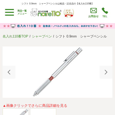
シフト 0.9mm シャープペンシルは粗品・記念品の【名入れ110番】
シフト 0.9mm シャープペンシルは粗品・記念品の【名入れ110番】
商品一覧
用途別カテゴリ
メニュー
お問合せ
TEL
卒園・卒業記念品
労働組合・設立記念・周年記念
季節商品（春・夏）
季節商品（秋・冬）
名入れ110番TOP
シャープペン
シフト 0.9mm シャープペンシル
うちわ・扇子・ファン
イベント・パーティーグッズ
カレンダー
食品・お菓子
値段別
セール品グッズ
ご利用ガイド
名入れについて
社会貢献活動
特定商取引法に基づく表記
著作権と推奨環境について
プライバシーポリシー
よくある質問
採用情報
▲画像クリックでさらに商品詳細を見る