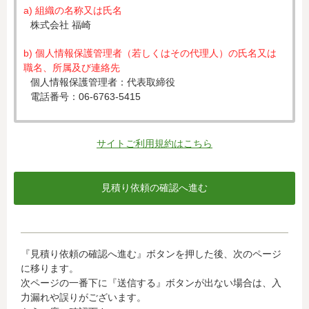
a) 組織の名称又は氏名
株式会社 福崎
b) 個人情報保護管理者（若しくはその代理人）の氏名又は
職名、所属及び連絡先
個人情報保護管理者：代表取締役
電話番号：06-6763-5415
c) 個人情報の利用目的
入力された個人情報は、お見積り依頼への対応のために利
サイトご利用規約はこちら
用します。
d) 個人情報の第三者提供について
下記ならびに法令に基づく場合を除き、取得した個人情報
をご本人の同意なく、第三者に提供することはありませ
ん。
・クレジットカード会社への情報提供
『見積り依頼の確認へ進む』ボタンを押した後、次のページ
当社がお客様から収集した以下の個人情報等は、カード発
に移ります。
行会社が行う不正利用検知・防止のために、お客様が利用
次ページの一番下に『送信する』ボタンが出ない場合は、入
されているカード発行会社へ提供させていただきます。(氏
力漏れや誤りがございます。
名、電話番号、email アドレス、インターネット利用環境