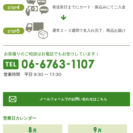
個人情報保護管理責任者
発送前日までにカード・振込みにてご入金
住所 ：大阪市中央区瓦屋町2-13-5
TEL ： 06-6763-5415
FAX ： 06-6763-0829
通常２～３週間で名入れ完了、商品お届け
メールフォームでのお問い合わせはこちら
営業日カレンダー