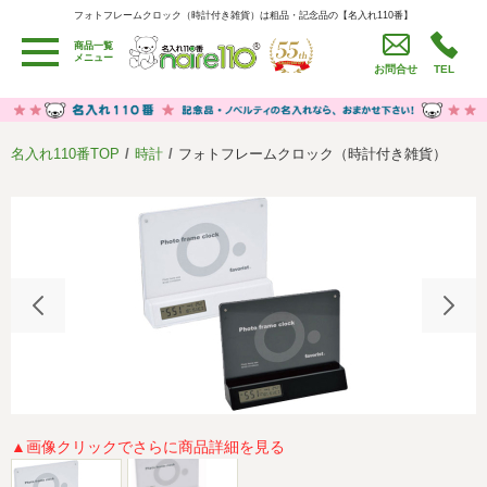
フォトフレームクロック（時計付き雑貨）は粗品・記念品の【名入れ110番】
フォトフレームクロック（時計付き雑貨）は粗品・記念品の【名入れ110番】
商品一覧
用途別カテゴリ
メニュー
お問合せ
TEL
卒園・卒業記念品
労働組合・設立記念・周年記念
季節商品（春・夏）
季節商品（秋・冬）
名入れ110番TOP
時計
フォトフレームクロック（時計付き雑貨）
うちわ・扇子・ファン
イベント・パーティーグッズ
カレンダー
食品・お菓子
値段別
セール品グッズ
ご利用ガイド
名入れについて
社会貢献活動
特定商取引法に基づく表記
著作権と推奨環境について
プライバシーポリシー
よくある質問
採用情報
▲画像クリックでさらに商品詳細を見る