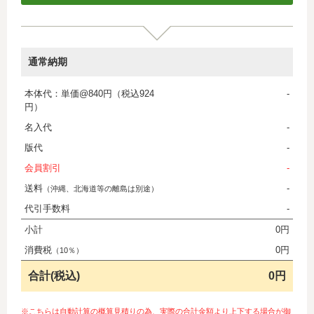
通常納期
本体代：単価@840円（税込924
-
円）
名入代
-
版代
-
会員割引
-
送料
-
（沖縄、北海道等の離島は別途）
代引手数料
-
小計
0円
消費税
0円
（10％）
合計(税込)
0円
※こちらは自動計算の概算見積りの為、実際の合計金額より上下する場合が御