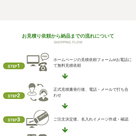
個人情報を与えることは任意です。個人情報に関する情報
の一部をご提供いただけない場合は、お問い合わせ内容に
回答できない可能性があります。
g) 保有個人データの開示等および問い合わせ窓口について
お見積り依頼から納品までの流れについて
ご本人からの求めにより、当社が保有する保有個人データ
SHOPPING FLOW
に関する開示、利用目的の通知、内容の訂正・追加または
削除、利用停止、消去、第三者提供の停止および第三者提
供記録の開示(以下、開示等という)に応じます。
ホームページの見積依頼フォームorお電話に
開示等に応ずる窓口は、下記「当社の個人情報の取扱いに
て無料見積依頼
関する苦情、相談等の問合せ先」を参照してください。
h) 本人が容易に認識できない方法による個人情報の取得
クッキーやウェブビーコン等を用いるなどして、本人が容
正式見積書発行後、電話・メールで打ち合
易に認識できない方法による個人情報の取得を行っており
わせ
ません。
i) 個人情報保護方針
当社ホームページの個人情報保護方針をご覧下さい
ご注文決定後、名入れイメージ作成・確認
【お問合せ先】