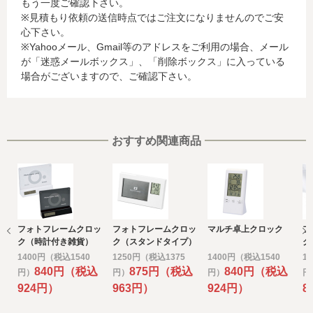
もう一度ご確認下さい。
に関する情報等)
※見積もり依頼の送信時点ではご注文になりませんのでご安
お客様が利用されているカード発行会社が外国にある場
心下さい。
合、これらの情報は当該発行会社が所属する国に移転され
※Yahooメール、Gmail等のアドレスをご利用の場合、メール
る場合があります。当社では、お客様から収集した情報か
が「迷惑メールボックス」、「削除ボックス」に入っている
らは、ご利用のカード発行会社及び当該会社が所在する国
場合がございますので、ご確認下さい。
を特定することができないため、以下の個人情報保護措置
に関する情報を把握して、ご提供することはできません。
・提供先が所在する外国の名称
・当該国の個人情報保護に関する情報
・発行会社の個人情報保護の措置
おすすめ関連商品
なお、個人情報保護委員会のホームページ
(https://www.ppc.go.jp/)では、各国における個人情報保護
制度に関する情報について掲載されています。
お客様が未成年の場合、親権者または後見人の承諾を得た
上で、本サービスを利用するものとします。
フォトフレームクロッ
フォトフレームクロッ
マルチ卓上クロック
フ
e) 個人情報の取扱いの委託について
ク（時計付き雑貨）
ク（スタンドタイプ）
ク
取得した個人情報の取扱いの全部又は、一部を委託するこ
時計付き雑貨
1400円（税込1540
1250円（税込1375
1400円（税込1540
1
とがあります。
840円（税込
875円（税込
840円（税込
円）
円）
円）
円
その場合には、当社において最善の考慮を行います。
924円）
963円）
924円）
8
f) 個人情報を与えなかった場合に生じる結果