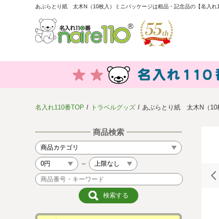
あぶらとり紙 太木N（10枚入）ミニパッケージは粗品・記念品の【名入れ1
名入れ110番TOP
トラベルグッズ
あぶらとり紙 太木N（1
商品検索
～