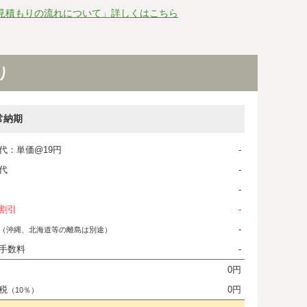
見積もりの流れについて」詳しくはこちら
り
常納期
代：単価@19円
-
代
-
-
割引
-
-
（沖縄、北海道等の離島は別途）
手数料
-
0円
税
0円
（10％）