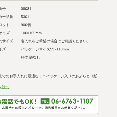
番号
08081
カー品番
5301
ロット
900個～
サイズ
100×100mm
れサイズ
名入れをご希望の場合はご相談ください。
イズ
パッケージサイズ59×110mm
PP外袋なし
先でのお手入れに最適なミニパッケージ入りのあぶらとり紙
。
を読む