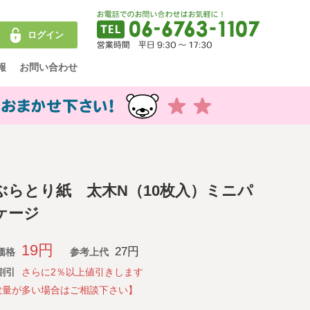
ログイン
報
お問い合わせ
ぶらとり紙 太木N（10枚入）ミニパ
ケージ
19円
27円
価格
参考上代
割引
さらに2％以上値引きします
数量が多い場合はご相談下さい】