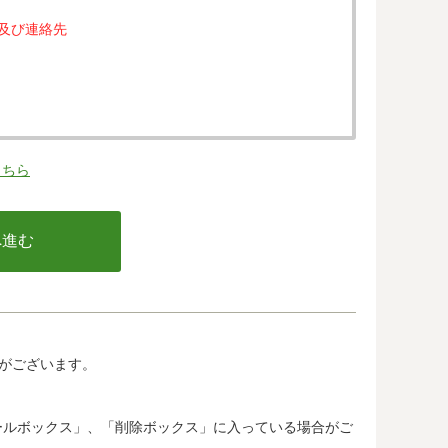
属及び連絡先
。
こちら
の同意なく、第三者に提供することはありません。
行う不正利用検知・防止のために、お客様が利用され
email アドレス、インターネット利用環境に関する
の情報は当該発行会社が所属する国に移転される場合
カード発行会社及び当該会社が所在する国を特定する
して、ご提供することはできません。
がございます。
.jp/)では、各国における個人情報保護制度に関する情報に
惑メールボックス」、「削除ボックス」に入っている場合がご