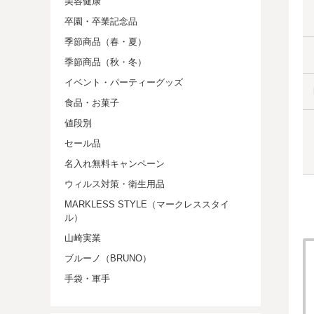
美容健康
卒園・卒業記念品
季節商品（春・夏）
季節商品（秋・冬）
イベント・パーティーグッズ
食品・お菓子
値段別
セール品
名入れ無料キャンペーン
ウィルス対策・衛生用品
MARKLESS STYLE（マークレススタイ
ル）
山崎実業
ブルーノ（BRUNO）
手袋・軍手