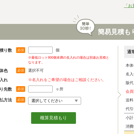
「お
簡易見積も
積り数
個
必須
通
※最低ロット900個未満の名入れの場合は別途お見積と
なります。
本体
体色
選択不可
必須
名入
入れ
※名入れをご希望の場合はご相談ください。
版代
り先数
ヶ所
必須
会員
払方法
必須
送料
代引
小計
消費