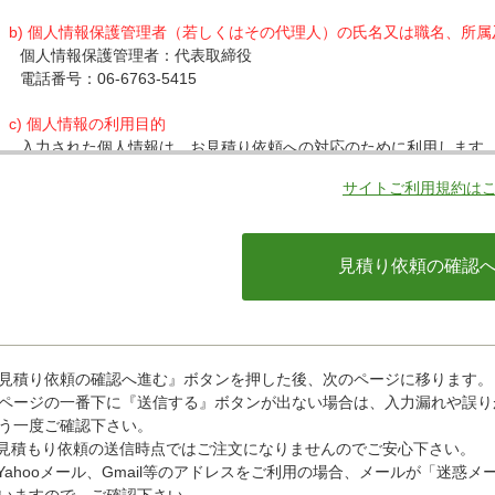
b) 個人情報保護管理者（若しくはその代理人）の氏名又は職名、所
個人情報保護管理者：代表取締役
電話番号：06-6763-5415
c) 個人情報の利用目的
入力された個人情報は、お見積り依頼への対応のために利用します
サイトご利用規約は
d) 個人情報の第三者提供について
下記ならびに法令に基づく場合を除き、取得した個人情報をご本人
・クレジットカード会社への情報提供
当社がお客様から収集した以下の個人情報等は、カード発行会社が
ているカード発行会社へ提供させていただきます。(氏名、電話番号、
情報等)
お客様が利用されているカード発行会社が外国にある場合、これら
があります。当社では、お客様から収集した情報からは、ご利用の
ことができないため、以下の個人情報保護措置に関する情報を把握
見積り依頼の確認へ進む』ボタンを押した後、次のページに移ります。
・提供先が所在する外国の名称
ページの一番下に『送信する』ボタンが出ない場合は、入力漏れや誤り
・当該国の個人情報保護に関する情報
う一度ご確認下さい。
・発行会社の個人情報保護の措置
見積もり依頼の送信時点ではご注文になりませんのでご安心下さい。
なお、個人情報保護委員会のホームページ(https://www.ppc.go
Yahooメール、Gmail等のアドレスをご利用の場合、メールが「迷
ついて掲載されています。
いますので、ご確認下さい。