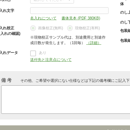
体
入れ文字
のし
名入れについて
書体見本 (PDF 380KB)
のし
入れ校正
画像校正(無料)
現物校正(有料)
包装
名入れの確認)
※現物校正サンプル代は、別途費用と別途作
包装
成日数が発生します。（1回毎）
（詳細）
入れデータ
あり
送付先と注意点について
備 考
その他、ご希望や選択にない仕様などは下記の備考欄にご記入下