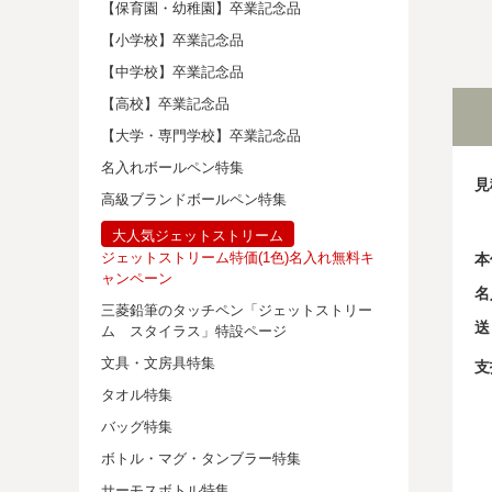
【保育園・幼稚園】卒業記念品
【小学校】卒業記念品
【中学校】卒業記念品
【高校】卒業記念品
【大学・専門学校】卒業記念品
名入れボールペン特集
見
高級ブランドボールペン特集
大人気ジェットストリーム
ジェットストリーム特価(1色)名入れ無料キ
本
ャンペーン
名
三菱鉛筆のタッチペン「ジェットストリー
送
ム スタイラス」特設ページ
文具・文房具特集
支
タオル特集
バッグ特集
ボトル・マグ・タンブラー特集
サーモスボトル特集