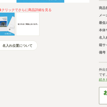
商品
像クリックでさらに商品詳細を見る
メー
最低
本体
名入
箱サ
名入れ位置について
備考
外出
です
続き