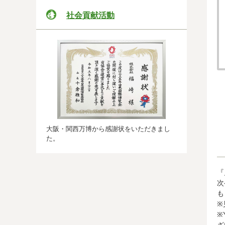
社会貢献活動
大阪・関西万博から感謝状をいただきまし
た。
『
次
も
※
※
ざ