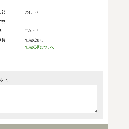
上部
のし不可
下部
紙
包装不可
紙柄
包装紙無し
包装紙柄について
さい。