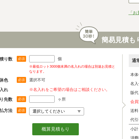
「お
簡易見積も
積り数
個
必須
通
※最低ロット3000個未満の名入れの場合は別途お見積と
なります。
本体
体色
選択不可
必須
名入
入れ
※名入れをご希望の場合はご相談ください。
版代
り先数
ヶ所
必須
会員
払方法
必須
送料
代引
小計
消費