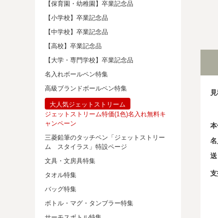
【保育園・幼稚園】卒業記念品
【小学校】卒業記念品
【中学校】卒業記念品
【高校】卒業記念品
【大学・専門学校】卒業記念品
名入れボールペン特集
高級ブランドボールペン特集
見
大人気ジェットストリーム
ジェットストリーム特価(1色)名入れ無料キ
ャンペーン
本
三菱鉛筆のタッチペン「ジェットストリー
名
ム スタイラス」特設ページ
送
文具・文房具特集
支
タオル特集
バッグ特集
ボトル・マグ・タンブラー特集
サーモスボトル特集