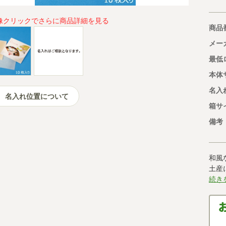
像クリックでさらに商品詳細を見る
商品
メー
最低
本体
名入
名入れ位置について
箱サ
備考
和風
土産
続き