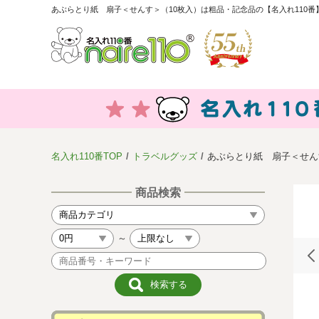
あぶらとり紙 扇子＜せんす＞（10枚入）は粗品・記念品の【名入れ110番
名入れ110番TOP
トラベルグッズ
あぶらとり紙 扇子＜せん
商品検索
～