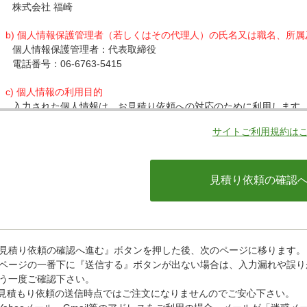
株式会社 福崎
b) 個人情報保護管理者（若しくはその代理人）の氏名又は職名、所
個人情報保護管理者：代表取締役
電話番号：06-6763-5415
c) 個人情報の利用目的
入力された個人情報は、お見積り依頼への対応のために利用します
サイトご利用規約は
d) 個人情報の第三者提供について
下記ならびに法令に基づく場合を除き、取得した個人情報をご本人
・クレジットカード会社への情報提供
当社がお客様から収集した以下の個人情報等は、カード発行会社が
ているカード発行会社へ提供させていただきます。(氏名、電話番号、
情報等)
お客様が利用されているカード発行会社が外国にある場合、これら
があります。当社では、お客様から収集した情報からは、ご利用の
ことができないため、以下の個人情報保護措置に関する情報を把握
見積り依頼の確認へ進む』ボタンを押した後、次のページに移ります。
・提供先が所在する外国の名称
ページの一番下に『送信する』ボタンが出ない場合は、入力漏れや誤り
・当該国の個人情報保護に関する情報
う一度ご確認下さい。
・発行会社の個人情報保護の措置
見積もり依頼の送信時点ではご注文になりませんのでご安心下さい。
なお、個人情報保護委員会のホームページ(https://www.ppc.go