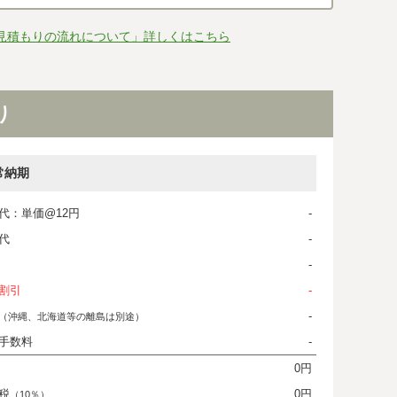
見積もりの流れについて」詳しくはこちら
り
常納期
代：単価@12円
-
代
-
-
割引
-
-
（沖縄、北海道等の離島は別途）
手数料
-
0円
税
0円
（10％）