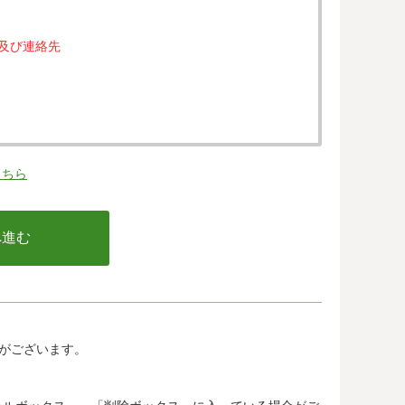
属及び連絡先
。
こちら
の同意なく、第三者に提供することはありません。
行う不正利用検知・防止のために、お客様が利用され
email アドレス、インターネット利用環境に関する
の情報は当該発行会社が所属する国に移転される場合
カード発行会社及び当該会社が所在する国を特定する
して、ご提供することはできません。
がございます。
.jp/)では、各国における個人情報保護制度に関する情報に