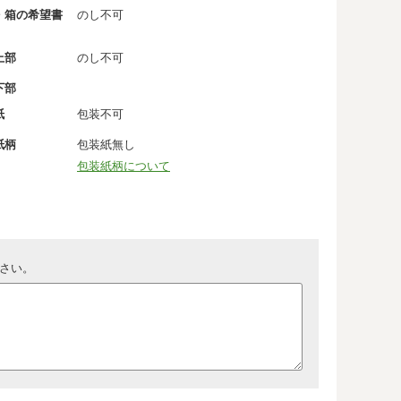
・箱の希望書
のし不可
上部
のし不可
下部
紙
包装不可
紙柄
包装紙無し
包装紙柄について
さい。