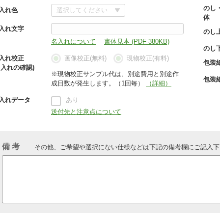
のし
入れ色
体
入れ文字
のし
名入れについて
書体見本 (PDF 380KB)
のし
入れ校正
画像校正(無料)
現物校正(有料)
包装
名入れの確認)
※現物校正サンプル代は、別途費用と別途作
包装
成日数が発生します。（1回毎）
（詳細）
入れデータ
あり
送付先と注意点について
備 考
その他、ご希望や選択にない仕様などは下記の備考欄にご記入下