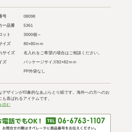
番号
08098
カー品番
5361
ロット
3000個～
サイズ
80×80ｍｍ
れサイズ
名入れをご希望の場合はご相談ください。
イズ
パッケージサイズ82×82ｍｍ
PP外袋なし
なデザインが印象的なあぶらとり紙です。海外への方へのお
にも喜ばれるアイテムです。
を読む