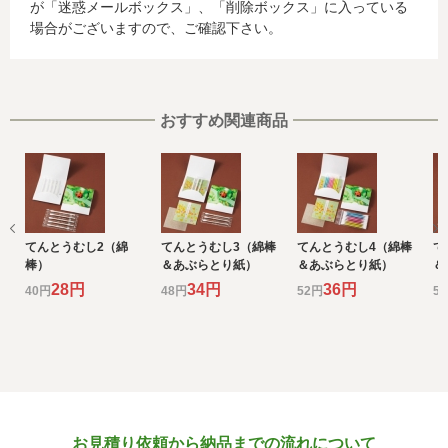
が「迷惑メールボックス」、「削除ボックス」に入っている
らは、ご利用のカード発行会社及び当該会社が所在する国
場合がございますので、ご確認下さい。
を特定することができないため、以下の個人情報保護措置
に関する情報を把握して、ご提供することはできません。
・提供先が所在する外国の名称
・当該国の個人情報保護に関する情報
・発行会社の個人情報保護の措置
おすすめ関連商品
なお、個人情報保護委員会のホームページ
(https://www.ppc.go.jp/)では、各国における個人情報保護
制度に関する情報について掲載されています。
お客様が未成年の場合、親権者または後見人の承諾を得た
上で、本サービスを利用するものとします。
てんとうむし2（綿
てんとうむし3（綿棒
てんとうむし4（綿棒
て
e) 個人情報の取扱いの委託について
棒）
＆あぶらとり紙）
＆あぶらとり紙）
＆
取得した個人情報の取扱いの全部又は、一部を委託するこ
28円
34円
36円
40円
48円
52円
5
とがあります。
その場合には、当社において最善の考慮を行います。
f) 個人情報を与えなかった場合に生じる結果
個人情報を与えることは任意です。個人情報に関する情報
の一部をご提供いただけない場合は、お問い合わせ内容に
回答できない可能性があります。
お見積り依頼から納品までの流れについて