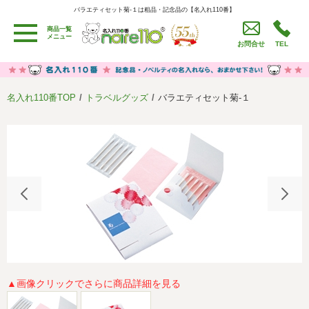
バラエティセット菊‐１は粗品・記念品の【名入れ110番】
バラエティセット菊‐１は粗品・記念品の【名入れ110番】
商品一覧
用途別カテゴリ
メニュー
お問合せ
TEL
卒園・卒業記念品
労働組合・設立記念・周年記念
季節商品（春・夏）
季節商品（秋・冬）
名入れ110番TOP
トラベルグッズ
バラエティセット菊‐１
うちわ・扇子・ファン
イベント・パーティーグッズ
カレンダー
食品・お菓子
値段別
セール品グッズ
ご利用ガイド
名入れについて
社会貢献活動
特定商取引法に基づく表記
著作権と推奨環境について
プライバシーポリシー
よくある質問
採用情報
▲画像クリックでさらに商品詳細を見る