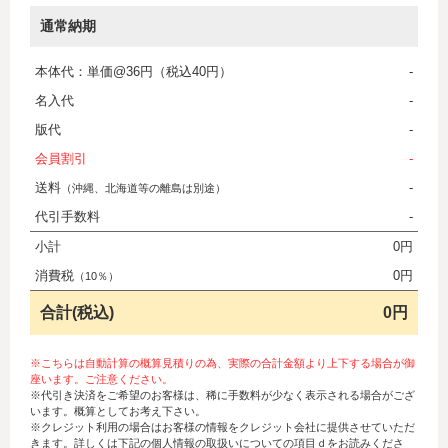
通常納期
本体代：単価@36円（税込40円）
-
名入代
-
版代
-
会員割引
-
送料
-
（沖縄、北海道等の離島は別途）
代引手数料
-
小計
0円
消費税
0円
（10％）
合計(税込)
0円
※こちらは自動計算の概算見積りの為、実際の合計金額より上下する場合が御
座います。ご注意ください。
※代引き決済をご希望のお客様は、稀に手数料が少なく表示される場合がござ
います。概算としてお考え下さい。
※クレジット利用の場合はお客様の情報をクレジット会社に提供させていただ
きます。詳しくは下記の個人情報の取扱いについての項目ｄをお読みくださ