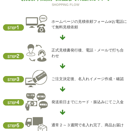
SHOPPING FLOW
g) 保有個人データの開示等および問い合わせ窓口について
ご本人からの求めにより、当社が保有する保有個人データ
に関する開示、利用目的の通知、内容の訂正・追加または
ホームページの見積依頼フォームorお電話に
削除、利用停止、消去、第三者提供の停止および第三者提
て無料見積依頼
供記録の開示(以下、開示等という)に応じます。
開示等に応ずる窓口は、下記「当社の個人情報の取扱いに
関する苦情、相談等の問合せ先」を参照してください。
正式見積書発行後、電話・メールで打ち合
h) 本人が容易に認識できない方法による個人情報の取得
わせ
クッキーやウェブビーコン等を用いるなどして、本人が容
易に認識できない方法による個人情報の取得を行っており
ません。
ご注文決定後、名入れイメージ作成・確認
i) 個人情報保護方針
当社ホームページの個人情報保護方針をご覧下さい
発送前日までにカード・振込みにてご入金
【お問合せ先】
個人情報保護管理責任者
住所 ：大阪市中央区瓦屋町2-13-5
TEL ： 06-6763-5415
通常２～３週間で名入れ完了、商品お届け
FAX ： 06-6763-0829