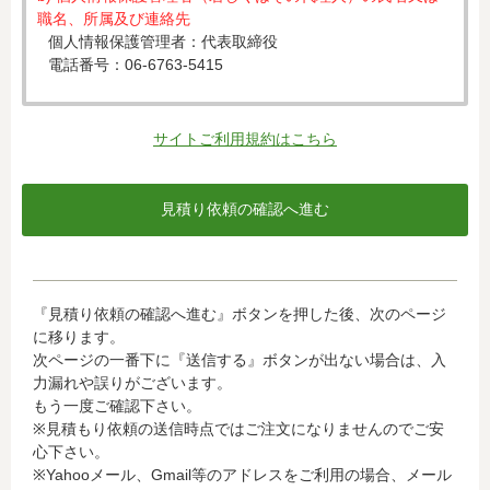
職名、所属及び連絡先
個人情報保護管理者：代表取締役
電話番号：06-6763-5415
c) 個人情報の利用目的
入力された個人情報は、お見積り依頼への対応のために利
サイトご利用規約はこちら
用します。
d) 個人情報の第三者提供について
下記ならびに法令に基づく場合を除き、取得した個人情報
をご本人の同意なく、第三者に提供することはありませ
ん。
・クレジットカード会社への情報提供
『見積り依頼の確認へ進む』ボタンを押した後、次のページ
当社がお客様から収集した以下の個人情報等は、カード発
に移ります。
行会社が行う不正利用検知・防止のために、お客様が利用
次ページの一番下に『送信する』ボタンが出ない場合は、入
されているカード発行会社へ提供させていただきます。(氏
力漏れや誤りがございます。
名、電話番号、email アドレス、インターネット利用環境
もう一度ご確認下さい。
に関する情報等)
※見積もり依頼の送信時点ではご注文になりませんのでご安
お客様が利用されているカード発行会社が外国にある場
心下さい。
合、これらの情報は当該発行会社が所属する国に移転され
※Yahooメール、Gmail等のアドレスをご利用の場合、メール
る場合があります。当社では、お客様から収集した情報か