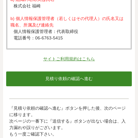
株式会社 福崎
b) 個人情報保護管理者（若しくはその代理人）の氏名又は
職名、所属及び連絡先
個人情報保護管理者：代表取締役
電話番号：06-6763-5415
c) 個人情報の利用目的
入力された個人情報は、お見積り依頼への対応のために利
サイトご利用規約はこちら
用します。
d) 個人情報の第三者提供について
下記ならびに法令に基づく場合を除き、取得した個人情報
をご本人の同意なく、第三者に提供することはありませ
ん。
・クレジットカード会社への情報提供
『見積り依頼の確認へ進む』ボタンを押した後、次のページ
当社がお客様から収集した以下の個人情報等は、カード発
に移ります。
行会社が行う不正利用検知・防止のために、お客様が利用
次ページの一番下に『送信する』ボタンが出ない場合は、入
されているカード発行会社へ提供させていただきます。(氏
力漏れや誤りがございます。
名、電話番号、email アドレス、インターネット利用環境
もう一度ご確認下さい。
に関する情報等)