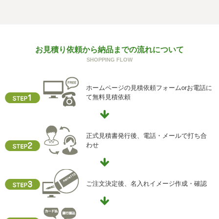
個人情報を与えることは任意です。個人情報に関する情報
の一部をご提供いただけない場合は、お問い合わせ内容に
回答できない可能性があります。
g) 保有個人データの開示等および問い合わせ窓口について
お見積り依頼から納品までの流れについて
ご本人からの求めにより、当社が保有する保有個人データ
SHOPPING FLOW
に関する開示、利用目的の通知、内容の訂正・追加または
削除、利用停止、消去、第三者提供の停止および第三者提
供記録の開示(以下、開示等という)に応じます。
ホームページの見積依頼フォームorお電話に
開示等に応ずる窓口は、下記「当社の個人情報の取扱いに
て無料見積依頼
関する苦情、相談等の問合せ先」を参照してください。
h) 本人が容易に認識できない方法による個人情報の取得
クッキーやウェブビーコン等を用いるなどして、本人が容
正式見積書発行後、電話・メールで打ち合
易に認識できない方法による個人情報の取得を行っており
わせ
ません。
i) 個人情報保護方針
当社ホームページの個人情報保護方針をご覧下さい
ご注文決定後、名入れイメージ作成・確認
【お問合せ先】
個人情報保護管理責任者