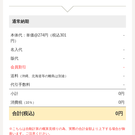
通常納期
本体代：単価@274円（税込301
-
円）
名入代
-
版代
-
会員割引
-
送料
-
（沖縄、北海道等の離島は別途）
代引手数料
-
小計
0円
消費税
0円
（10％）
合計(税込)
0円
※こちらは自動計算の概算見積りの為、実際の合計金額より上下する場合が御
座います。ご注意ください。