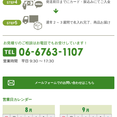
発送前日までにカード・振込みにてご入金
住所 ：大阪市中央区瓦屋町2-13-5
TEL ： 06-6763-5415
FAX ： 06-6763-0829
通常２～３週間で名入れ完了、商品お届け
メールフォームでのお問い合わせはこちら
営業日カレンダー