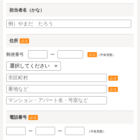
担当者名（かな）
住所
必須
郵便番号
ー
必須
（半角英数）
必須
必須
電話番号
必須
ー
ー
（半角英数）