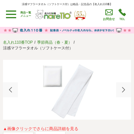
涼感マフラータオル（ソフトケース付）は粗品・記念品の【名入れ110番】
涼感マフラータオル（ソフトケース付）は粗品・記念品の【名入れ110番】
商品一覧
用途別カテゴリ
メニュー
お問合せ
TEL
卒園・卒業記念品
労働組合・設立記念・周年記念
季節商品（春・夏）
季節商品（秋・冬）
名入れ110番TOP
季節商品（春・夏）
うちわ・扇子・ファン
イベント・パーティーグッズ
涼感マフラータオル（ソフトケース付）
カレンダー
食品・お菓子
値段別
セール品グッズ
ご利用ガイド
名入れについて
社会貢献活動
特定商取引法に基づく表記
著作権と推奨環境について
プライバシーポリシー
よくある質問
採用情報
▲画像クリックでさらに商品詳細を見る