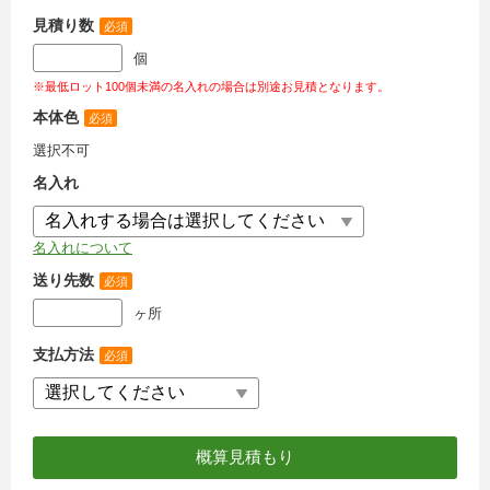
見積り数
必須
個
※最低ロット100個未満の名入れの場合は別途お見積となります。
本体色
必須
選択不可
名入れ
名入れについて
送り先数
必須
ヶ所
支払方法
必須