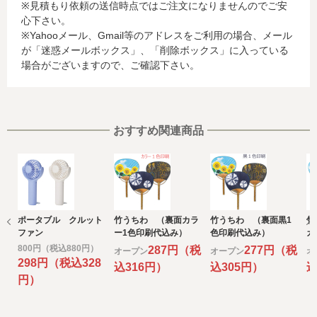
※見積もり依頼の送信時点ではご注文になりませんのでご安
お客様が利用されているカード発行会社が外国にある場
心下さい。
合、これらの情報は当該発行会社が所属する国に移転され
※Yahooメール、Gmail等のアドレスをご利用の場合、メール
る場合があります。当社では、お客様から収集した情報か
が「迷惑メールボックス」、「削除ボックス」に入っている
らは、ご利用のカード発行会社及び当該会社が所在する国
場合がございますので、ご確認下さい。
を特定することができないため、以下の個人情報保護措置
に関する情報を把握して、ご提供することはできません。
・提供先が所在する外国の名称
・当該国の個人情報保護に関する情報
・発行会社の個人情報保護の措置
おすすめ関連商品
なお、個人情報保護委員会のホームページ
(https://www.ppc.go.jp/)では、各国における個人情報保護
制度に関する情報について掲載されています。
お客様が未成年の場合、親権者または後見人の承諾を得た
上で、本サービスを利用するものとします。
ポータブル クルット
竹うちわ （裏面カラ
竹うちわ （裏面黒1
竹
e) 個人情報の取扱いの委託について
ファン
ー1色印刷代込み）
色印刷代込み）
カ
取得した個人情報の取扱いの全部又は、一部を委託するこ
み
800円（税込880円）
287円（税
277円（税
オープン
オープン
オ
とがあります。
298円（税込328
込316円）
込305円）
込
その場合には、当社において最善の考慮を行います。
円）
f) 個人情報を与えなかった場合に生じる結果