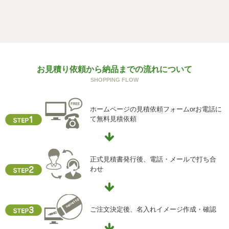
f) 個人情報を与えなかった場合に生じる結果
個人情報を与えることは任意です。個人情報に関する情報
の一部をご提供いただけない場合は、お問い合わせ内容に
回答できない可能性があります。
g) 保有個人データの開示等および問い合わせ窓口について
お見積り依頼から納品までの流れについて
ご本人からの求めにより、当社が保有する保有個人データ
SHOPPING FLOW
に関する開示、利用目的の通知、内容の訂正・追加または
削除、利用停止、消去、第三者提供の停止および第三者提
供記録の開示(以下、開示等という)に応じます。
ホームページの見積依頼フォームorお電話に
開示等に応ずる窓口は、下記「当社の個人情報の取扱いに
て無料見積依頼
関する苦情、相談等の問合せ先」を参照してください。
h) 本人が容易に認識できない方法による個人情報の取得
クッキーやウェブビーコン等を用いるなどして、本人が容
正式見積書発行後、電話・メールで打ち合
易に認識できない方法による個人情報の取得を行っており
わせ
ません。
i) 個人情報保護方針
当社ホームページの個人情報保護方針をご覧下さい
ご注文決定後、名入れイメージ作成・確認