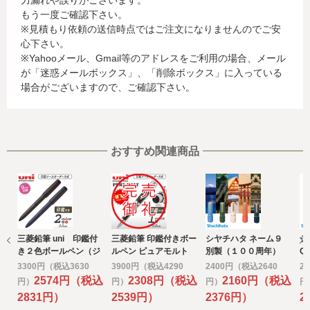
力漏れや誤りがございます。
名、電話番号、email アドレス、インターネット利用環境
もう一度ご確認下さい。
に関する情報等)
※見積もり依頼の送信時点ではご注文になりませんのでご安
お客様が利用されているカード発行会社が外国にある場
心下さい。
合、これらの情報は当該発行会社が所属する国に移転され
※Yahooメール、Gmail等のアドレスをご利用の場合、メール
る場合があります。当社では、お客様から収集した情報か
が「迷惑メールボックス」、「削除ボックス」に入っている
らは、ご利用のカード発行会社及び当該会社が所在する国
場合がございますので、ご確認下さい。
を特定することができないため、以下の個人情報保護措置
に関する情報を把握して、ご提供することはできません。
・提供先が所在する外国の名称
・当該国の個人情報保護に関する情報
・発行会社の個人情報保護の措置
おすすめ関連商品
なお、個人情報保護委員会のホームページ
(https://www.ppc.go.jp/)では、各国における個人情報保護
制度に関する情報について掲載されています。
お客様が未成年の場合、親権者または後見人の承諾を得た
上で、本サービスを利用するものとします。
三菱鉛筆 uni 印鑑付
三菱鉛筆 印鑑付きボー
シヤチハタ ネーム９
シ
e) 個人情報の取扱いの委託について
き２色ボールペン（ジ
ルペン ピュアモルト
別製（１００周年）
Q
取得した個人情報の取扱いの全部又は、一部を委託するこ
ェットストリームイン
(メールオーダー式)
ネ
3300円（税込3630
3900円（税込4290
2400円（税込2640
2
とがあります。
ク）
2574円（税込
2308円（税込
2160円（税込
円）
円）
円）
円
その場合には、当社において最善の考慮を行います。
2831円）
2539円）
2376円）
2