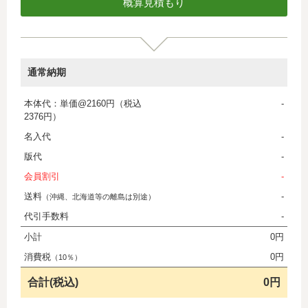
通常納期
本体代：単価@2160円（税込
-
2376円）
名入代
-
版代
-
会員割引
-
送料
-
（沖縄、北海道等の離島は別途）
代引手数料
-
小計
0円
消費税
0円
（10％）
合計(税込)
0円