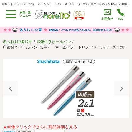
印鑑付きボールペン（2色） ネームペン トリノ（メールオーダー式）は粗品・記念品の【名入れ110番】
印鑑付きボールペン（2色） ネームペン トリノ（メールオーダー式）は粗品・記念品の【名入れ110
番】
商品一覧
用途別カテゴリ
メニュー
お問合せ
TEL
卒園・卒業記念品
労働組合・設立記念・周年記念
季節商品（春・夏）
季節商品（秋・冬）
名入れ110番TOP
印鑑付きボールペン
うちわ・扇子・ファン
イベント・パーティーグッズ
印鑑付きボールペン（2色） ネームペン トリノ（メールオーダー式）
カレンダー
食品・お菓子
値段別
セール品グッズ
ご利用ガイド
名入れについて
社会貢献活動
特定商取引法に基づく表記
著作権と推奨環境について
プライバシーポリシー
よくある質問
採用情報
▲画像クリックでさらに商品詳細を見る