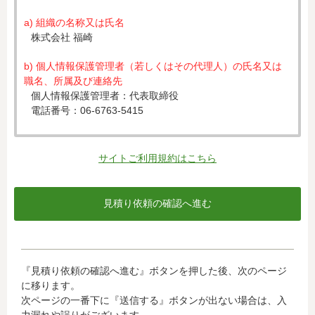
a) 組織の名称又は氏名
株式会社 福崎
b) 個人情報保護管理者（若しくはその代理人）の氏名又は
職名、所属及び連絡先
個人情報保護管理者：代表取締役
電話番号：06-6763-5415
c) 個人情報の利用目的
入力された個人情報は、お見積り依頼への対応のために利
サイトご利用規約はこちら
用します。
d) 個人情報の第三者提供について
下記ならびに法令に基づく場合を除き、取得した個人情報
をご本人の同意なく、第三者に提供することはありませ
ん。
・クレジットカード会社への情報提供
『見積り依頼の確認へ進む』ボタンを押した後、次のページ
当社がお客様から収集した以下の個人情報等は、カード発
に移ります。
行会社が行う不正利用検知・防止のために、お客様が利用
次ページの一番下に『送信する』ボタンが出ない場合は、入
されているカード発行会社へ提供させていただきます。(氏