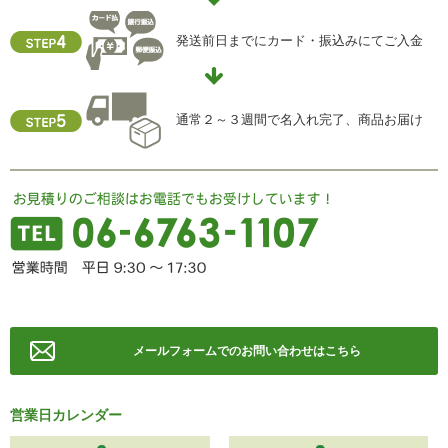
【お問合せ先】
個人情報保護管理責任者
発送前日までにカード・振込みにてご入金
住所 ：大阪市中央区瓦屋町2-13-5
TEL ： 06-6763-5415
FAX ： 06-6763-0829
通常２～３週間で名入れ完了、商品お届け
メールフォームでのお問い合わせはこちら
営業日カレンダー