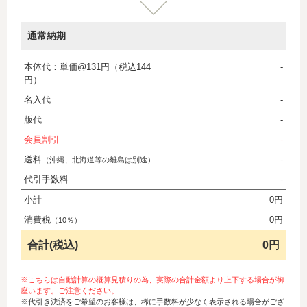
通常納期
本体代：単価@131円（税込144
-
円）
名入代
-
版代
-
会員割引
-
送料
-
（沖縄、北海道等の離島は別途）
代引手数料
-
小計
0円
消費税
0円
（10％）
合計(税込)
0円
※こちらは自動計算の概算見積りの為、実際の合計金額より上下する場合が御
座います。ご注意ください。
※代引き決済をご希望のお客様は、稀に手数料が少なく表示される場合がござ