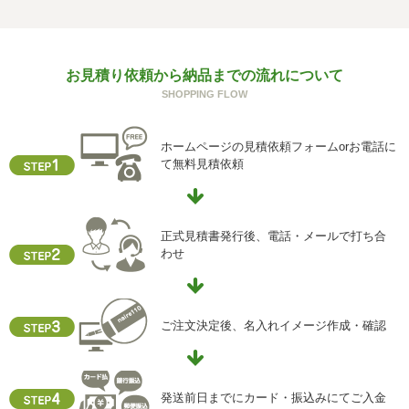
の一部をご提供いただけない場合は、お問い合わせ内容に
回答できない可能性があります。
g) 保有個人データの開示等および問い合わせ窓口について
お見積り依頼から納品までの流れについて
ご本人からの求めにより、当社が保有する保有個人データ
SHOPPING FLOW
に関する開示、利用目的の通知、内容の訂正・追加または
削除、利用停止、消去、第三者提供の停止および第三者提
供記録の開示(以下、開示等という)に応じます。
ホームページの見積依頼フォームorお電話に
開示等に応ずる窓口は、下記「当社の個人情報の取扱いに
て無料見積依頼
関する苦情、相談等の問合せ先」を参照してください。
h) 本人が容易に認識できない方法による個人情報の取得
クッキーやウェブビーコン等を用いるなどして、本人が容
正式見積書発行後、電話・メールで打ち合
易に認識できない方法による個人情報の取得を行っており
わせ
ません。
i) 個人情報保護方針
当社ホームページの個人情報保護方針をご覧下さい
ご注文決定後、名入れイメージ作成・確認
【お問合せ先】
個人情報保護管理責任者
発送前日までにカード・振込みにてご入金
住所 ：大阪市中央区瓦屋町2-13-5