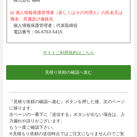
株式会社 福崎
b) 個人情報保護管理者（若しくはその代理人）の氏名又は
職名、所属及び連絡先
個人情報保護管理者：代表取締役
電話番号：06-6763-5415
c) 個人情報の利用目的
入力された個人情報は、お見積り依頼への対応のために利
サイトご利用規約はこちら
用します。
d) 個人情報の第三者提供について
下記ならびに法令に基づく場合を除き、取得した個人情報
をご本人の同意なく、第三者に提供することはありませ
ん。
・クレジットカード会社への情報提供
『見積り依頼の確認へ進む』ボタンを押した後、次のページ
当社がお客様から収集した以下の個人情報等は、カード発
に移ります。
行会社が行う不正利用検知・防止のために、お客様が利用
次ページの一番下に『送信する』ボタンが出ない場合は、入
されているカード発行会社へ提供させていただきます。(氏
力漏れや誤りがございます。
名、電話番号、email アドレス、インターネット利用環境
もう一度ご確認下さい。
に関する情報等)
※見積もり依頼の送信時点ではご注文になりませんのでご安
お客様が利用されているカード発行会社が外国にある場