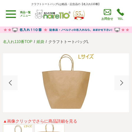
クラフトトートバッグLは粗品・記念品の【名入れ110番】
クラフトトートバッグLは粗品・記念品の【名入れ110番】
商品一覧
用途別カテゴリ
メニュー
お問合せ
TEL
卒園・卒業記念品
労働組合・設立記念・周年記念
季節商品（春・夏）
季節商品（秋・冬）
名入れ110番TOP
紙袋
クラフトトートバッグL
うちわ・扇子・ファン
イベント・パーティーグッズ
カレンダー
食品・お菓子
値段別
セール品グッズ
ご利用ガイド
名入れについて
社会貢献活動
特定商取引法に基づく表記
著作権と推奨環境について
プライバシーポリシー
よくある質問
採用情報
▲画像クリックでさらに商品詳細を見る