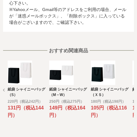
心下さい。
合、これらの情報は当該発行会社が所属する国に移転され
※Yahooメール、Gmail等のアドレスをご利用の場合、メール
る場合があります。当社では、お客様から収集した情報か
が「迷惑メールボックス」、「削除ボックス」に入っている
らは、ご利用のカード発行会社及び当該会社が所在する国
場合がございますので、ご確認下さい。
を特定することができないため、以下の個人情報保護措置
に関する情報を把握して、ご提供することはできません。
・提供先が所在する外国の名称
・当該国の個人情報保護に関する情報
・発行会社の個人情報保護の措置
おすすめ関連商品
なお、個人情報保護委員会のホームページ
(https://www.ppc.go.jp/)では、各国における個人情報保護
制度に関する情報について掲載されています。
お客様が未成年の場合、親権者または後見人の承諾を得た
上で、本サービスを利用するものとします。
紙袋 シャイニーバッグ
紙袋 シャイニーバッグ
紙袋 シャイニーバッグ
紙
e) 個人情報の取扱いの委託について
（S）
（M－W）
（ＸＳ）
（
取得した個人情報の取扱いの全部又は、一部を委託するこ
220円（税込242円）
250円（税込275円）
180円（税込198円）
1
とがあります。
131円（税込144
149円（税込164
105円（税込116
1
その場合には、当社において最善の考慮を行います。
円）
円）
円）
f) 個人情報を与えなかった場合に生じる結果
個人情報を与えることは任意です。個人情報に関する情報