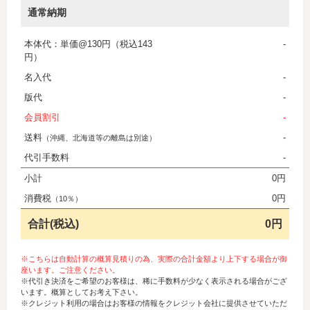
通常納期
本体代：単価@130円（税込143
-
円）
名入代
-
版代
-
会員割引
-
送料
-
（沖縄、北海道等の離島は別途）
代引手数料
-
小計
0円
消費税
0円
（10％）
合計(税込)
0円
※こちらは自動計算の概算見積りの為、実際の合計金額より上下する場合が御
座います。ご注意ください。
※代引き決済をご希望のお客様は、稀に手数料が少なく表示される場合がござ
います。概算としてお考え下さい。
※クレジット利用の場合はお客様の情報をクレジット会社に提供させていただ