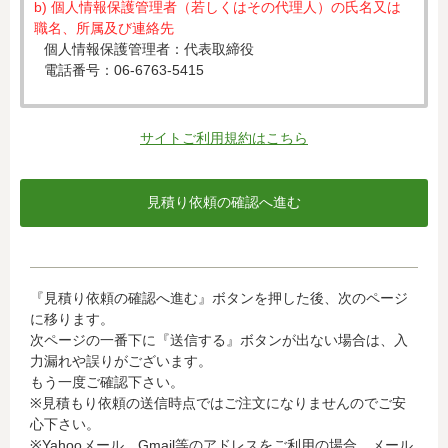
b) 個人情報保護管理者（若しくはその代理人）の氏名又は
職名、所属及び連絡先
個人情報保護管理者：代表取締役
電話番号：06-6763-5415
c) 個人情報の利用目的
入力された個人情報は、お見積り依頼への対応のために利
サイトご利用規約はこちら
用します。
d) 個人情報の第三者提供について
下記ならびに法令に基づく場合を除き、取得した個人情報
をご本人の同意なく、第三者に提供することはありませ
ん。
・クレジットカード会社への情報提供
『見積り依頼の確認へ進む』ボタンを押した後、次のページ
当社がお客様から収集した以下の個人情報等は、カード発
に移ります。
行会社が行う不正利用検知・防止のために、お客様が利用
次ページの一番下に『送信する』ボタンが出ない場合は、入
されているカード発行会社へ提供させていただきます。(氏
力漏れや誤りがございます。
名、電話番号、email アドレス、インターネット利用環境
もう一度ご確認下さい。
に関する情報等)
※見積もり依頼の送信時点ではご注文になりませんのでご安
お客様が利用されているカード発行会社が外国にある場
心下さい。
合、これらの情報は当該発行会社が所属する国に移転され
※Yahooメール、Gmail等のアドレスをご利用の場合、メール
る場合があります。当社では、お客様から収集した情報か