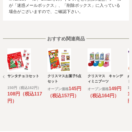
が「迷惑メールボックス」、「削除ボックス」に入っている
らは、ご利用のカード発行会社及び当該会社が所在する国
場合がございますので、ご確認下さい。
を特定することができないため、以下の個人情報保護措置
に関する情報を把握して、ご提供することはできません。
・提供先が所在する外国の名称
・当該国の個人情報保護に関する情報
・発行会社の個人情報保護の措置
おすすめ関連商品
なお、個人情報保護委員会のホームページ
(https://www.ppc.go.jp/)では、各国における個人情報保護
制度に関する情報について掲載されています。
お客様が未成年の場合、親権者または後見人の承諾を得た
上で、本サービスを利用するものとします。
サンタチョコセット
クリスマスお菓子5点
クリスマス キャンデ
ハ
e) 個人情報の取扱いの委託について
セット
ィミニブーツ
ト
取得した個人情報の取扱いの全部又は、一部を委託するこ
150円（税込162円）
1
145円
149円
オープン価格
オープン価格
とがあります。
108円（税込117
1
（税込157円）
（税込164円）
その場合には、当社において最善の考慮を行います。
円）
f) 個人情報を与えなかった場合に生じる結果
個人情報を与えることは任意です。個人情報に関する情報
の一部をご提供いただけない場合は、お問い合わせ内容に
回答できない可能性があります。