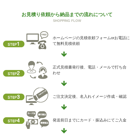
g) 保有個人データの開示等および問い合わせ窓口について
お見積り依頼から納品までの流れについて
ご本人からの求めにより、当社が保有する保有個人データ
SHOPPING FLOW
に関する開示、利用目的の通知、内容の訂正・追加または
削除、利用停止、消去、第三者提供の停止および第三者提
供記録の開示(以下、開示等という)に応じます。
ホームページの見積依頼フォームorお電話に
開示等に応ずる窓口は、下記「当社の個人情報の取扱いに
て無料見積依頼
関する苦情、相談等の問合せ先」を参照してください。
h) 本人が容易に認識できない方法による個人情報の取得
クッキーやウェブビーコン等を用いるなどして、本人が容
正式見積書発行後、電話・メールで打ち合
易に認識できない方法による個人情報の取得を行っており
わせ
ません。
i) 個人情報保護方針
当社ホームページの個人情報保護方針をご覧下さい
ご注文決定後、名入れイメージ作成・確認
【お問合せ先】
個人情報保護管理責任者
発送前日までにカード・振込みにてご入金
住所 ：大阪市中央区瓦屋町2-13-5
TEL ： 06-6763-5415
FAX ： 06-6763-0829