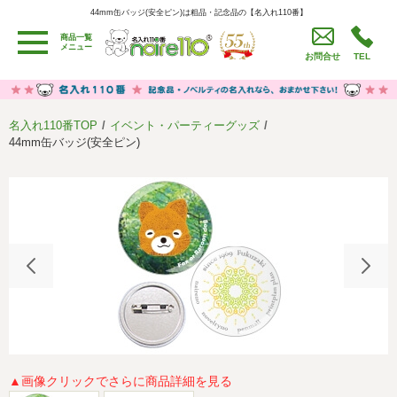
44mm缶バッジ(安全ピン)は粗品・記念品の【名入れ110番】
44mm缶バッジ(安全ピン)は粗品・記念品の【名入れ110番】
商品一覧
用途別カテゴリ
メニュー
お問合せ
TEL
卒園・卒業記念品
労働組合・設立記念・周年記念
季節商品（春・夏）
季節商品（秋・冬）
名入れ110番TOP
イベント・パーティーグッズ
うちわ・扇子・ファン
イベント・パーティーグッズ
44mm缶バッジ(安全ピン)
カレンダー
食品・お菓子
値段別
セール品グッズ
ご利用ガイド
名入れについて
社会貢献活動
特定商取引法に基づく表記
著作権と推奨環境について
プライバシーポリシー
よくある質問
採用情報
▲画像クリックでさらに商品詳細を見る