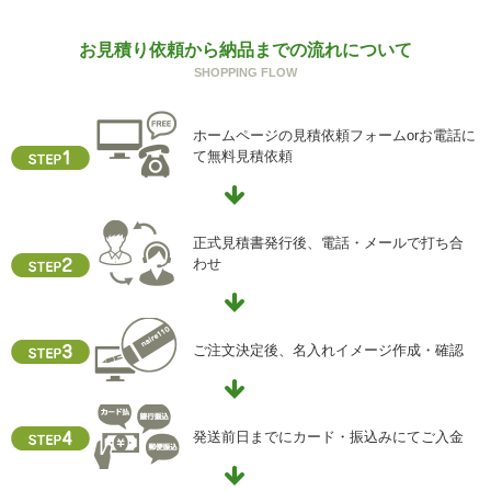
回答できない可能性があります。
g) 保有個人データの開示等および問い合わせ窓口について
お見積り依頼から納品までの流れについて
ご本人からの求めにより、当社が保有する保有個人データ
SHOPPING FLOW
に関する開示、利用目的の通知、内容の訂正・追加または
削除、利用停止、消去、第三者提供の停止および第三者提
ホームページの見積依頼フォームorお電話に
供記録の開示(以下、開示等という)に応じます。
て無料見積依頼
開示等に応ずる窓口は、下記「当社の個人情報の取扱いに
関する苦情、相談等の問合せ先」を参照してください。
h) 本人が容易に認識できない方法による個人情報の取得
正式見積書発行後、電話・メールで打ち合
クッキーやウェブビーコン等を用いるなどして、本人が容
わせ
易に認識できない方法による個人情報の取得を行っており
ません。
i) 個人情報保護方針
ご注文決定後、名入れイメージ作成・確認
当社ホームページの個人情報保護方針をご覧下さい
【お問合せ先】
発送前日までにカード・振込みにてご入金
個人情報保護管理責任者
住所 ：大阪市中央区瓦屋町2-13-5
TEL ： 06-6763-5415