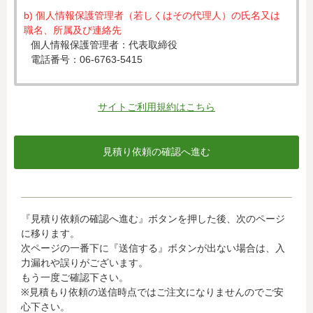
b) 個人情報保護管理者（若しくはその代理人）の氏名又は
職名、所属及び連絡先
個人情報保護管理者：代表取締役
電話番号：06-6763-5415
c) 個人情報の利用目的
入力された個人情報は、お見積り依頼への対応のために利
サイトご利用規約はこちら
用します。
d) 個人情報の第三者提供について
下記ならびに法令に基づく場合を除き、取得した個人情報
をご本人の同意なく、第三者に提供することはありませ
ん。
・クレジットカード会社への情報提供
『見積り依頼の確認へ進む』ボタンを押した後、次のページ
当社がお客様から収集した以下の個人情報等は、カード発
に移ります。
行会社が行う不正利用検知・防止のために、お客様が利用
次ページの一番下に『送信する』ボタンが出ない場合は、入
されているカード発行会社へ提供させていただきます。(氏
力漏れや誤りがございます。
名、電話番号、email アドレス、インターネット利用環境
もう一度ご確認下さい。
に関する情報等)
※見積もり依頼の送信時点ではご注文になりませんのでご安
お客様が利用されているカード発行会社が外国にある場
心下さい。
合、これらの情報は当該発行会社が所属する国に移転され