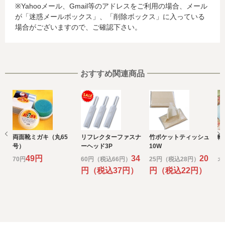
※Yahooメール、Gmail等のアドレスをご利用の場合、メール
る場合があります。当社では、お客様から収集した情報か
が「迷惑メールボックス」、「削除ボックス」に入っている
らは、ご利用のカード発行会社及び当該会社が所在する国
場合がございますので、ご確認下さい。
を特定することができないため、以下の個人情報保護措置
に関する情報を把握して、ご提供することはできません。
・提供先が所在する外国の名称
・当該国の個人情報保護に関する情報
・発行会社の個人情報保護の措置
おすすめ関連商品
なお、個人情報保護委員会のホームページ
(https://www.ppc.go.jp/)では、各国における個人情報保護
制度に関する情報について掲載されています。
お客様が未成年の場合、親権者または後見人の承諾を得た
上で、本サービスを利用するものとします。
両面靴ミガキ（丸65
リフレクターファスナ
竹ポケットティッシュ
輪
e) 個人情報の取扱いの委託について
号）
ーヘッド3P
10W
取得した個人情報の取扱いの全部又は、一部を委託するこ
49円
34
20
70円
60円（税込66円）
25円（税込28円）
オ
とがあります。
円（税込37円）
円（税込22円）
（
その場合には、当社において最善の考慮を行います。
f) 個人情報を与えなかった場合に生じる結果
個人情報を与えることは任意です。個人情報に関する情報
の一部をご提供いただけない場合は、お問い合わせ内容に