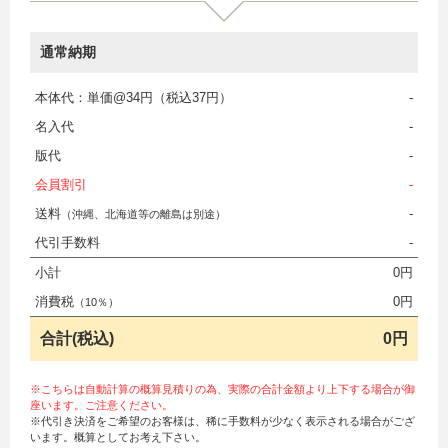
通常納期
本体代：単価@34円（税込37円）
-
名入代
-
版代
-
会員割引
-
送料
-
（沖縄、北海道等の離島は別途）
代引手数料
-
小計
0円
消費税
0円
（10％）
合計(税込)
0円
※こちらは自動計算の概算見積りの為、実際の合計金額より上下する場合が御
座います。ご注意ください。
※代引き決済をご希望のお客様は、稀に手数料が少なく表示される場合がござ
います。概算としてお考え下さい。