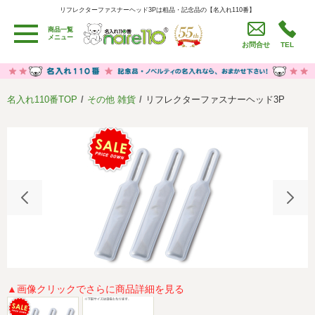
リフレクターファスナーヘッド3Pは粗品・記念品の【名入れ110番】
リフレクターファスナーヘッド3Pは粗品・記念品の【名入れ110番】
商品一覧
用途別カテゴリ
メニュー
お問合せ
TEL
卒園・卒業記念品
労働組合・設立記念・周年記念
季節商品（春・夏）
季節商品（秋・冬）
名入れ110番TOP
その他 雑貨
リフレクターファスナーヘッド3P
うちわ・扇子・ファン
イベント・パーティーグッズ
カレンダー
食品・お菓子
値段別
セール品グッズ
ご利用ガイド
名入れについて
社会貢献活動
特定商取引法に基づく表記
著作権と推奨環境について
プライバシーポリシー
よくある質問
採用情報
▲画像クリックでさらに商品詳細を見る