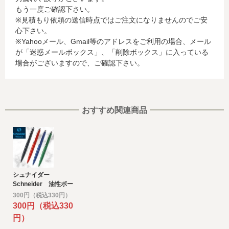
もう一度ご確認下さい。
に関する情報等)
※見積もり依頼の送信時点ではご注文になりませんのでご安
お客様が利用されているカード発行会社が外国にある場
心下さい。
合、これらの情報は当該発行会社が所属する国に移転され
※Yahooメール、Gmail等のアドレスをご利用の場合、メール
る場合があります。当社では、お客様から収集した情報か
が「迷惑メールボックス」、「削除ボックス」に入っている
らは、ご利用のカード発行会社及び当該会社が所在する国
場合がございますので、ご確認下さい。
を特定することができないため、以下の個人情報保護措置
に関する情報を把握して、ご提供することはできません。
・提供先が所在する外国の名称
・当該国の個人情報保護に関する情報
・発行会社の個人情報保護の措置
おすすめ関連商品
なお、個人情報保護委員会のホームページ
(https://www.ppc.go.jp/)では、各国における個人情報保護
制度に関する情報について掲載されています。
お客様が未成年の場合、親権者または後見人の承諾を得た
上で、本サービスを利用するものとします。
シュナイダー
e) 個人情報の取扱いの委託について
Schneider 油性ボー
取得した個人情報の取扱いの全部又は、一部を委託するこ
ルペン オフィス 中
300円（税込330円）
とがあります。
字
300円（税込330
その場合には、当社において最善の考慮を行います。
円）