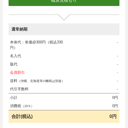
通常納期
本体代：単価@300円（税込330
-
円）
名入代
-
版代
-
会員割引
-
送料
-
（沖縄、北海道等の離島は別途）
代引手数料
-
小計
0円
消費税
0円
（10％）
合計(税込)
0円