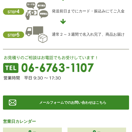
個人情報保護管理責任者
発送前日までにカード・振込みにてご入金
住所 ：大阪市中央区瓦屋町2-13-5
TEL ： 06-6763-5415
FAX ： 06-6763-0829
通常２～３週間で名入れ完了、商品お届け
メールフォームでのお問い合わせはこちら
営業日カレンダー