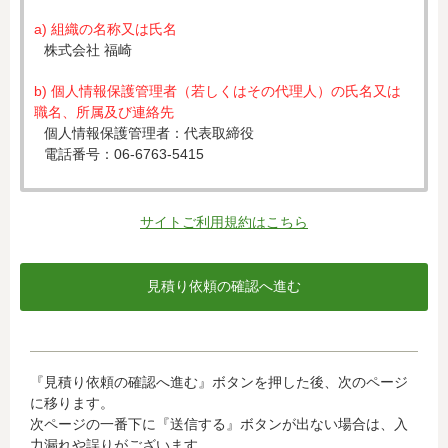
a) 組織の名称又は氏名
株式会社 福崎
b) 個人情報保護管理者（若しくはその代理人）の氏名又は
職名、所属及び連絡先
個人情報保護管理者：代表取締役
電話番号：06-6763-5415
c) 個人情報の利用目的
入力された個人情報は、お見積り依頼への対応のために利
サイトご利用規約はこちら
用します。
d) 個人情報の第三者提供について
下記ならびに法令に基づく場合を除き、取得した個人情報
をご本人の同意なく、第三者に提供することはありませ
ん。
・クレジットカード会社への情報提供
『見積り依頼の確認へ進む』ボタンを押した後、次のページ
当社がお客様から収集した以下の個人情報等は、カード発
に移ります。
行会社が行う不正利用検知・防止のために、お客様が利用
次ページの一番下に『送信する』ボタンが出ない場合は、入
されているカード発行会社へ提供させていただきます。(氏
力漏れや誤りがございます。
名、電話番号、email アドレス、インターネット利用環境