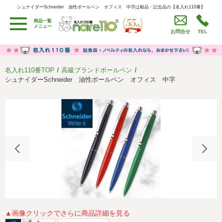
シュナイダーSchneider 油性ボールペン オフィス 中字は粗品・記念品の【名入れ110番】
シュナイダーSchneider 油性ボールペン オフィス 中字は粗品・記念品の【名入れ110番】
商品一覧
用途別カテゴリ
メニュー
お問合せ
TEL
卒園・卒業記念品
労働組合・設立記念・周年記念
季節商品（春・夏）
季節商品（秋・冬）
名入れ110番TOP
高級ブランドボールペン
うちわ・扇子・ファン
イベント・パーティーグッズ
シュナイダーSchneider 油性ボールペン オフィス 中字
カレンダー
食品・お菓子
値段別
セール品グッズ
ご利用ガイド
名入れについて
社会貢献活動
特定商取引法に基づく表記
著作権と推奨環境について
プライバシーポリシー
よくある質問
採用情報
▲画像クリックでさらに商品詳細を見る