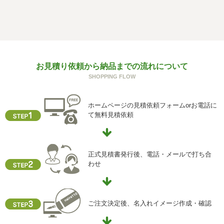
f) 個人情報を与えなかった場合に生じる結果
個人情報を与えることは任意です。個人情報に関する情報
の一部をご提供いただけない場合は、お問い合わせ内容に
回答できない可能性があります。
g) 保有個人データの開示等および問い合わせ窓口について
お見積り依頼から納品までの流れについて
ご本人からの求めにより、当社が保有する保有個人データ
SHOPPING FLOW
に関する開示、利用目的の通知、内容の訂正・追加または
削除、利用停止、消去、第三者提供の停止および第三者提
供記録の開示(以下、開示等という)に応じます。
ホームページの見積依頼フォームorお電話に
開示等に応ずる窓口は、下記「当社の個人情報の取扱いに
て無料見積依頼
関する苦情、相談等の問合せ先」を参照してください。
h) 本人が容易に認識できない方法による個人情報の取得
クッキーやウェブビーコン等を用いるなどして、本人が容
正式見積書発行後、電話・メールで打ち合
易に認識できない方法による個人情報の取得を行っており
わせ
ません。
i) 個人情報保護方針
当社ホームページの個人情報保護方針をご覧下さい
ご注文決定後、名入れイメージ作成・確認
【お問合せ先】