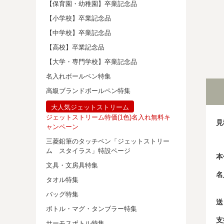
【保育園・幼稚園】卒業記念品
【小学校】卒業記念品
【中学校】卒業記念品
【高校】卒業記念品
【大学・専門学校】卒業記念品
名入れボールペン特集
高級ブランドボールペン特集
大人気ジェットストリーム
ジェットストリーム特価(1色)名入れ無料キ
見
ャンペーン
三菱鉛筆のタッチペン「ジェットストリー
ム スタイラス」特設ページ
本
文具・文房具特集
名
タオル特集
バッグ特集
送
ボトル・マグ・タンブラー特集
支
サーモスボトル特集