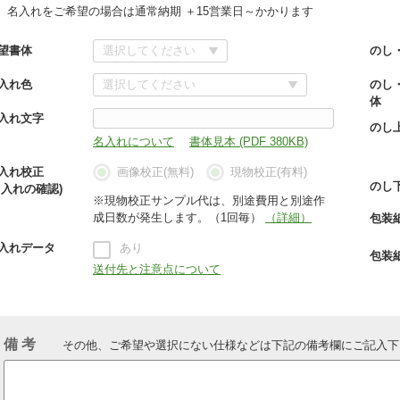
名入れをご希望の場合は通常納期 ＋15営業日～かかります
望書体
のし
入れ色
のし
体
入れ文字
のし
名入れについて
書体見本 (PDF 380KB)
入れ校正
画像校正(無料)
現物校正(有料)
のし
名入れの確認)
※現物校正サンプル代は、別途費用と別途作
成日数が発生します。（1回毎）
（詳細）
包装
入れデータ
あり
包装
送付先と注意点について
備 考
その他、ご希望や選択にない仕様などは下記の備考欄にご記入下