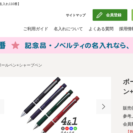
入れ110番】
会員登録
サイトマップ
ご利用ガイド
名入れについて
よくある質問
採用情
ボールペン+シャープペン
ボ
ン
販売
参考
会員
【