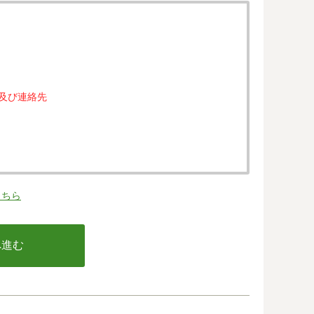
属及び連絡先
。
こちら
の同意なく、第三者に提供することはありません。
行う不正利用検知・防止のために、お客様が利用され
email アドレス、インターネット利用環境に関する
の情報は当該発行会社が所属する国に移転される場合
カード発行会社及び当該会社が所在する国を特定する