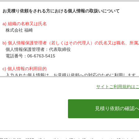
お見積り依頼をされる方における個人情報の取扱いについて
a) 組織の名称又は氏名
株式会社 福崎
b) 個人情報保護管理者（若しくはその代理人）の氏名又は職名、所
個人情報保護管理者：代表取締役
電話番号：06-6763-5415
c) 個人情報の利用目的
入力された個人情報は、お見積り依頼への対応のために利用します
サイトご利用規約は
d) 個人情報の第三者提供について
下記ならびに法令に基づく場合を除き、取得した個人情報をご本人
・クレジットカード会社への情報提供
当社がお客様から収集した以下の個人情報等は、カード発行会社が
ているカード発行会社へ提供させていただきます。(氏名、電話番号、
情報等)
お客様が利用されているカード発行会社が外国にある場合、これら
があります。当社では、お客様から収集した情報からは、ご利用の