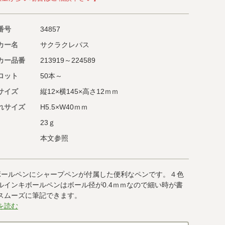
番号
34857
カー名
サクラクレパス
カー品番
213919～224589
ロット
50本～
サイズ
縦12×横145×高さ12ｍｍ
れサイズ
H5.5×W40ｍｍ
23ｇ
本文参照
ボールペンにシャープペンが付属した便利なペンです。４色
ルインキボールペンはボール径が0.4ｍｍなので細い時が書
スムーズに筆記できます。
を読む