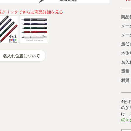
像クリックでさらに商品詳細を見る
商品
メー
メー
最低
本体
名入れ位置について
名入
重量
材質
4色
のゲ
け、
続き