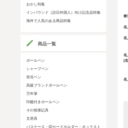
おかし特集
インバウンド（訪日外国人）向け記念品特集
希
海外で人気のある商品特集
名
名
商品一覧
名
(
ボールペン
シャープペン
蛍光ペン
名
高級ブランドボールペン
万年筆
印鑑付きボールペン
その他筆記具
文房具
パスケース・IDカードホルダー・ネックスト