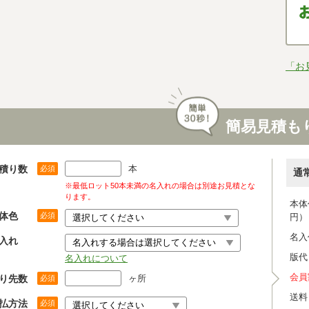
「お
簡易見積も
積り数
本
必須
通
※最低ロット50本未満の名入れの場合は別途お見積とな
ります。
本体
体色
必須
円）
名入
入れ
版代
名入れについて
会員
り先数
ヶ所
必須
送料
払方法
必須