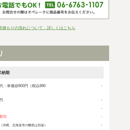
見積もりの流れについて」詳しくはこちら
り
常納期
代：単価@800円（税込880
-
代
-
-
割引
-
-
（沖縄、北海道等の離島は別途）