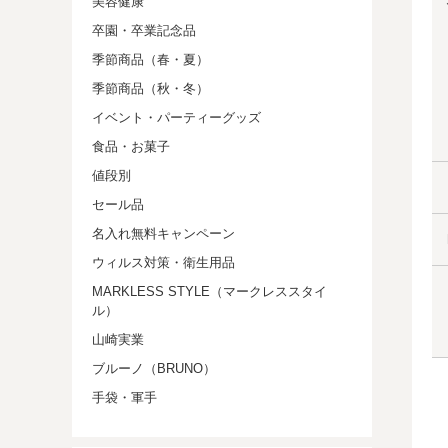
美容健康
卒園・卒業記念品
季節商品（春・夏）
季節商品（秋・冬）
イベント・パーティーグッズ
食品・お菓子
値段別
セール品
名入れ無料キャンペーン
ウィルス対策・衛生用品
MARKLESS STYLE（マークレススタイ
ル）
山崎実業
ブルーノ（BRUNO）
手袋・軍手