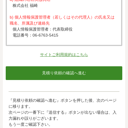
株式会社 福崎
b) 個人情報保護管理者（若しくはその代理人）の氏名又は
職名、所属及び連絡先
個人情報保護管理者：代表取締役
電話番号：06-6763-5415
c) 個人情報の利用目的
入力された個人情報は、お見積り依頼への対応のために利
サイトご利用規約はこちら
用します。
d) 個人情報の第三者提供について
下記ならびに法令に基づく場合を除き、取得した個人情報
をご本人の同意なく、第三者に提供することはありませ
ん。
・クレジットカード会社への情報提供
『見積り依頼の確認へ進む』ボタンを押した後、次のページ
当社がお客様から収集した以下の個人情報等は、カード発
に移ります。
行会社が行う不正利用検知・防止のために、お客様が利用
次ページの一番下に『送信する』ボタンが出ない場合は、入
されているカード発行会社へ提供させていただきます。(氏
力漏れや誤りがございます。
名、電話番号、email アドレス、インターネット利用環境
もう一度ご確認下さい。
に関する情報等)