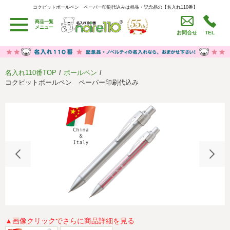
コクピットボールペン ペーパー印刷代込みは粗品・記念品の【名入れ110番】
コクピットボールペン ペーパー印刷代込みは粗品・記念品の【名入れ110番】
商品一覧
用途別カテゴリ
メニュー
お問合せ
TEL
卒園・卒業記念品
労働組合・設立記念・周年記念
季節商品（春・夏）
季節商品（秋・冬）
名入れ110番TOP
ボールペン
うちわ・扇子・ファン
イベント・パーティーグッズ
コクピットボールペン ペーパー印刷代込み
カレンダー
食品・お菓子
値段別
セール品グッズ
ご利用ガイド
名入れについて
社会貢献活動
特定商取引法に基づく表記
著作権と推奨環境について
プライバシーポリシー
よくある質問
採用情報
▲画像クリックでさらに商品詳細を見る