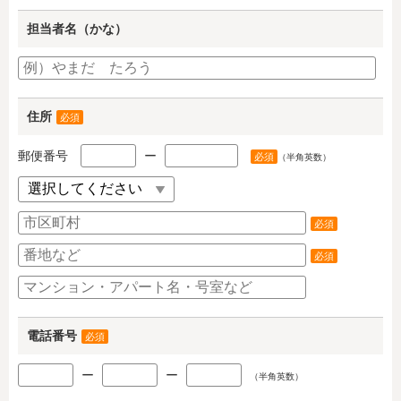
担当者名（かな）
住所
必須
郵便番号
ー
必須
（半角英数）
必須
必須
電話番号
必須
ー
ー
（半角英数）