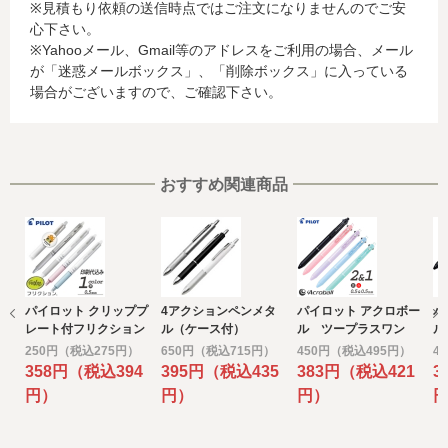
※見積もり依頼の送信時点ではご注文になりませんのでご安
お客様が利用されているカード発行会社が外国にある場
心下さい。
合、これらの情報は当該発行会社が所属する国に移転され
※Yahooメール、Gmail等のアドレスをご利用の場合、メール
る場合があります。当社では、お客様から収集した情報か
が「迷惑メールボックス」、「削除ボックス」に入っている
らは、ご利用のカード発行会社及び当該会社が所在する国
場合がございますので、ご確認下さい。
を特定することができないため、以下の個人情報保護措置
に関する情報を把握して、ご提供することはできません。
・提供先が所在する外国の名称
・当該国の個人情報保護に関する情報
・発行会社の個人情報保護の措置
おすすめ関連商品
なお、個人情報保護委員会のホームページ
(https://www.ppc.go.jp/)では、各国における個人情報保護
制度に関する情報について掲載されています。
お客様が未成年の場合、親権者または後見人の承諾を得た
上で、本サービスを利用するものとします。
パイロット クリッププ
4アクションペンメタ
パイロット アクロボー
パ
e) 個人情報の取扱いの委託について
レート付フリクション
ル（ケース付）
ル ツープラスワン
ル
取得した個人情報の取扱いの全部又は、一部を委託するこ
ボール ノック 0.5
多機能ボールペン
多
250円（税込275円）
650円（税込715円）
450円（税込495円）
4
とがあります。
白軸印刷代込
2+1 0.5
2+
358円（税込394
395円（税込435
383円（税込421
3
その場合には、当社において最善の考慮を行います。
円）
円）
円）
f) 個人情報を与えなかった場合に生じる結果