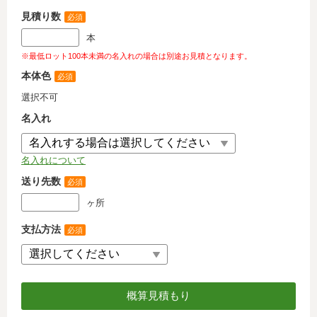
見積り数
必須
本
※最低ロット100本未満の名入れの場合は別途お見積となります。
本体色
必須
選択不可
名入れ
名入れについて
送り先数
必須
ヶ所
支払方法
必須