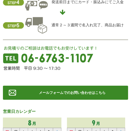
発送前日までにカード・振込みにてご入金
住所 ：大阪市中央区瓦屋町2-13-5
TEL ： 06-6763-5415
FAX ： 06-6763-0829
通常２～３週間で名入れ完了、商品お届け
メールフォームでのお問い合わせはこちら
営業日カレンダー