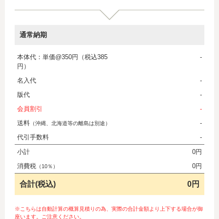
通常納期
本体代：単価@350円（税込385
-
円）
名入代
-
版代
-
会員割引
-
送料
-
（沖縄、北海道等の離島は別途）
代引手数料
-
小計
0円
消費税
0円
（10％）
合計(税込)
0円
※こちらは自動計算の概算見積りの為、実際の合計金額より上下する場合が御
座います。ご注意ください。