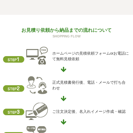
個人情報を与えることは任意です。個人情報に関する情報
の一部をご提供いただけない場合は、お問い合わせ内容に
回答できない可能性があります。
g) 保有個人データの開示等および問い合わせ窓口について
お見積り依頼から納品までの流れについて
ご本人からの求めにより、当社が保有する保有個人データ
SHOPPING FLOW
に関する開示、利用目的の通知、内容の訂正・追加または
削除、利用停止、消去、第三者提供の停止および第三者提
供記録の開示(以下、開示等という)に応じます。
ホームページの見積依頼フォームorお電話に
開示等に応ずる窓口は、下記「当社の個人情報の取扱いに
て無料見積依頼
関する苦情、相談等の問合せ先」を参照してください。
h) 本人が容易に認識できない方法による個人情報の取得
クッキーやウェブビーコン等を用いるなどして、本人が容
正式見積書発行後、電話・メールで打ち合
易に認識できない方法による個人情報の取得を行っており
わせ
ません。
i) 個人情報保護方針
当社ホームページの個人情報保護方針をご覧下さい
ご注文決定後、名入れイメージ作成・確認
【お問合せ先】
個人情報保護管理責任者