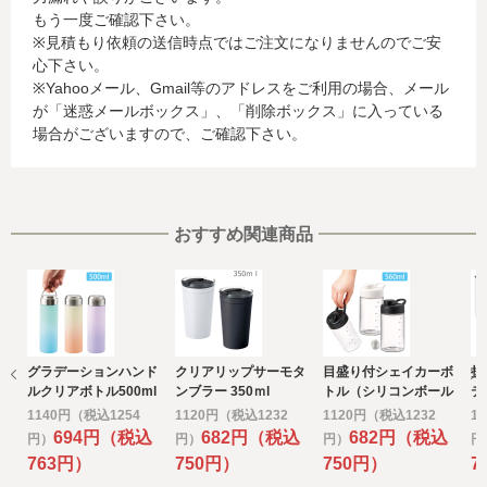
もう一度ご確認下さい。
に関する情報等)
※見積もり依頼の送信時点ではご注文になりませんのでご安
お客様が利用されているカード発行会社が外国にある場
心下さい。
合、これらの情報は当該発行会社が所属する国に移転され
※Yahooメール、Gmail等のアドレスをご利用の場合、メール
る場合があります。当社では、お客様から収集した情報か
が「迷惑メールボックス」、「削除ボックス」に入っている
らは、ご利用のカード発行会社及び当該会社が所在する国
場合がございますので、ご確認下さい。
を特定することができないため、以下の個人情報保護措置
に関する情報を把握して、ご提供することはできません。
・提供先が所在する外国の名称
・当該国の個人情報保護に関する情報
・発行会社の個人情報保護の措置
おすすめ関連商品
なお、個人情報保護委員会のホームページ
(https://www.ppc.go.jp/)では、各国における個人情報保護
制度に関する情報について掲載されています。
お客様が未成年の場合、親権者または後見人の承諾を得た
上で、本サービスを利用するものとします。
グラデーションハンド
クリアリップサーモタ
目盛り付シェイカーボ
折
e) 個人情報の取扱いの委託について
ルクリアボトル500ml
ンブラー 350ｍl
トル（シリコンボール
テ
取得した個人情報の取扱いの全部又は、一部を委託するこ
付）560ml
28
1140円（税込1254
1120円（税込1232
1120円（税込1232
1
とがあります。
694円（税込
682円（税込
682円（税込
円）
円）
円）
円
その場合には、当社において最善の考慮を行います。
763円）
750円）
750円）
7