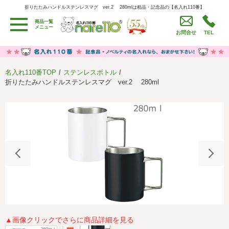
折りたたみハンドルステンレスマグ ver.2 280mlは粗品・記念品の【名入れ110番】
折りたたみハンドルステンレスマグ ver.2 280mlは粗品・記念品の【名入れ110番】
商品一覧
用途別カテゴリ
メニュー
お問合せ
TEL
卒園・卒業記念品
労働組合・設立記念・周年記念
季節商品（春・夏）
季節商品（秋・冬）
名入れ110番TOP
ステンレスボトル
うちわ・扇子・ファン
イベント・パーティーグッズ
折りたたみハンドルステンレスマグ ver.2 280ml
カレンダー
食品・お菓子
値段別
セール品グッズ
ご利用ガイド
名入れについて
社会貢献活動
特定商取引法に基づく表記
著作権と推奨環境について
プライバシーポリシー
よくある質問
採用情報
▲画像クリックでさらに商品詳細を見る