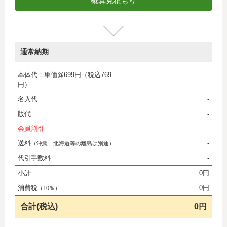
通常納期
本体代：単価@699円（税込769
-
円）
名入代
-
版代
-
会員割引
-
送料
-
（沖縄、北海道等の離島は別途）
代引手数料
-
小計
0円
消費税
0円
（10％）
合計(税込)
0円