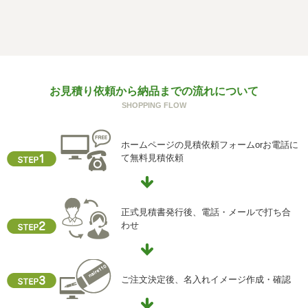
f) 個人情報を与えなかった場合に生じる結果
個人情報を与えることは任意です。個人情報に関する情報
の一部をご提供いただけない場合は、お問い合わせ内容に
回答できない可能性があります。
g) 保有個人データの開示等および問い合わせ窓口について
お見積り依頼から納品までの流れについて
ご本人からの求めにより、当社が保有する保有個人データ
SHOPPING FLOW
に関する開示、利用目的の通知、内容の訂正・追加または
削除、利用停止、消去、第三者提供の停止および第三者提
供記録の開示(以下、開示等という)に応じます。
ホームページの見積依頼フォームorお電話に
開示等に応ずる窓口は、下記「当社の個人情報の取扱いに
て無料見積依頼
関する苦情、相談等の問合せ先」を参照してください。
h) 本人が容易に認識できない方法による個人情報の取得
クッキーやウェブビーコン等を用いるなどして、本人が容
正式見積書発行後、電話・メールで打ち合
易に認識できない方法による個人情報の取得を行っており
わせ
ません。
i) 個人情報保護方針
当社ホームページの個人情報保護方針をご覧下さい
ご注文決定後、名入れイメージ作成・確認
【お問合せ先】