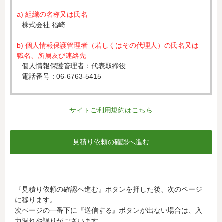
a) 組織の名称又は氏名
株式会社 福崎
b) 個人情報保護管理者（若しくはその代理人）の氏名又は
職名、所属及び連絡先
個人情報保護管理者：代表取締役
電話番号：06-6763-5415
c) 個人情報の利用目的
入力された個人情報は、お見積り依頼への対応のために利
サイトご利用規約はこちら
用します。
d) 個人情報の第三者提供について
下記ならびに法令に基づく場合を除き、取得した個人情報
をご本人の同意なく、第三者に提供することはありませ
ん。
・クレジットカード会社への情報提供
『見積り依頼の確認へ進む』ボタンを押した後、次のページ
当社がお客様から収集した以下の個人情報等は、カード発
に移ります。
行会社が行う不正利用検知・防止のために、お客様が利用
次ページの一番下に『送信する』ボタンが出ない場合は、入
されているカード発行会社へ提供させていただきます。(氏
力漏れや誤りがございます。
名、電話番号、email アドレス、インターネット利用環境