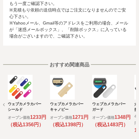
もう一度ご確認下さい。
に関する情報等)
※見積もり依頼の送信時点ではご注文になりませんのでご安
お客様が利用されているカード発行会社が外国にある場
心下さい。
合、これらの情報は当該発行会社が所属する国に移転され
※Yahooメール、Gmail等のアドレスをご利用の場合、メール
る場合があります。当社では、お客様から収集した情報か
が「迷惑メールボックス」、「削除ボックス」に入っている
らは、ご利用のカード発行会社及び当該会社が所在する国
場合がございますので、ご確認下さい。
を特定することができないため、以下の個人情報保護措置
に関する情報を把握して、ご提供することはできません。
・提供先が所在する外国の名称
・当該国の個人情報保護に関する情報
・発行会社の個人情報保護の措置
おすすめ関連商品
なお、個人情報保護委員会のホームページ
(https://www.ppc.go.jp/)では、各国における個人情報保護
制度に関する情報について掲載されています。
お客様が未成年の場合、親権者または後見人の承諾を得た
上で、本サービスを利用するものとします。
ウェブカメラカバー
ウェブカメラカバー
ウェブカメラカバー
ガ
e) 個人情報の取扱いの委託について
シールド
キャノピー
ガード
携
取得した個人情報の取扱いの全部又は、一部を委託するこ
4
1233円
1271円
1348円
オープン価格
オープン価格
オープン価格
とがあります。
円
（税込1356円）
（税込1398円）
（税込1483円）
その場合には、当社において最善の考慮を行います。
1