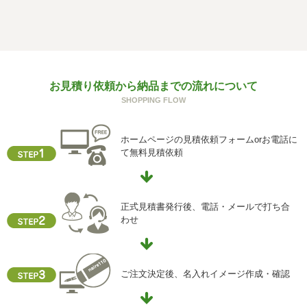
f) 個人情報を与えなかった場合に生じる結果
個人情報を与えることは任意です。個人情報に関する情報
の一部をご提供いただけない場合は、お問い合わせ内容に
回答できない可能性があります。
g) 保有個人データの開示等および問い合わせ窓口について
お見積り依頼から納品までの流れについて
ご本人からの求めにより、当社が保有する保有個人データ
SHOPPING FLOW
に関する開示、利用目的の通知、内容の訂正・追加または
削除、利用停止、消去、第三者提供の停止および第三者提
供記録の開示(以下、開示等という)に応じます。
ホームページの見積依頼フォームorお電話に
開示等に応ずる窓口は、下記「当社の個人情報の取扱いに
て無料見積依頼
関する苦情、相談等の問合せ先」を参照してください。
h) 本人が容易に認識できない方法による個人情報の取得
クッキーやウェブビーコン等を用いるなどして、本人が容
正式見積書発行後、電話・メールで打ち合
易に認識できない方法による個人情報の取得を行っており
わせ
ません。
i) 個人情報保護方針
当社ホームページの個人情報保護方針をご覧下さい
ご注文決定後、名入れイメージ作成・確認
【お問合せ先】