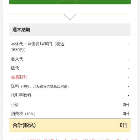
通常納期
本体代：単価@1490円（税込
-
1639円）
名入代
-
版代
-
会員割引
-
送料
-
（沖縄、北海道等の離島は別途）
代引手数料
-
小計
0円
消費税
0円
（10％）
合計(税込)
0円