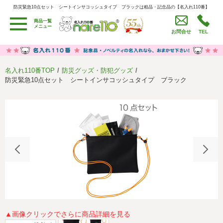
防災緊急10点セット シートインサコッシュタイプ ブラックは粗品・記念品の【名入れ110番】
防災緊急10点セット シートインサコッシュタイプ ブラックは粗品・記念品の【名入れ110番】
商品一覧
用途別カテゴリ
メニュー
お問合せ
TEL
卒園・卒業記念品
労働組合・設立記念・周年記念
季節商品（春・夏）
季節商品（秋・冬）
名入れ110番TOP
防災グッズ・防犯グッズ
うちわ・扇子・ファン
イベント・パーティーグッズ
防災緊急10点セット シートインサコッシュタイプ ブラック
カレンダー
食品・お菓子
値段別
セール品グッズ
ご利用ガイド
名入れについて
社会貢献活動
特定商取引法に基づく表記
著作権と推奨環境について
プライバシーポリシー
よくある質問
採用情報
▲画像クリックでさらに商品詳細を見る