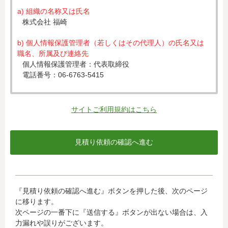
a) 組織の名称又は氏名
株式会社 福崎
b) 個人情報保護管理者（若しくはその代理人）の氏名又は
職名、所属及び連絡先
個人情報保護管理者：代表取締役
電話番号：06-6763-5415
c) 個人情報の利用目的
入力された個人情報は、お見積り依頼への対応のために利
サイトご利用規約はこちら
用します。
d) 個人情報の第三者提供について
下記ならびに法令に基づく場合を除き、取得した個人情報
をご本人の同意なく、第三者に提供することはありませ
ん。
・クレジットカード会社への情報提供
『見積り依頼の確認へ進む』ボタンを押した後、次のページ
当社がお客様から収集した以下の個人情報等は、カード発
に移ります。
行会社が行う不正利用検知・防止のために、お客様が利用
次ページの一番下に『送信する』ボタンが出ない場合は、入
されているカード発行会社へ提供させていただきます。(氏
力漏れや誤りがございます。
名、電話番号、email アドレス、インターネット利用環境