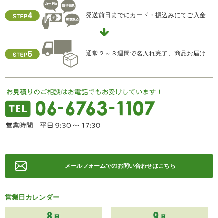
個人情報保護管理責任者
発送前日までにカード・振込みにてご入金
住所 ：大阪市中央区瓦屋町2-13-5
TEL ： 06-6763-5415
FAX ： 06-6763-0829
通常２～３週間で名入れ完了、商品お届け
メールフォームでのお問い合わせはこちら
営業日カレンダー