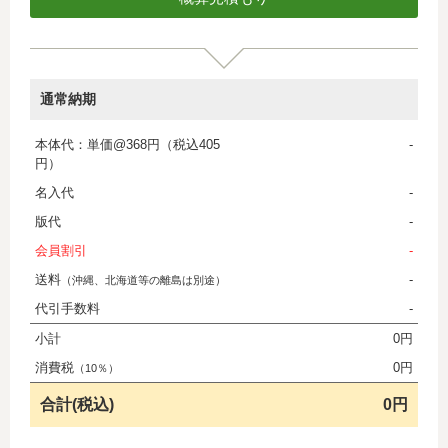
通常納期
本体代：単価@368円（税込405
-
円）
名入代
-
版代
-
会員割引
-
送料
-
（沖縄、北海道等の離島は別途）
代引手数料
-
小計
0円
消費税
0円
（10％）
合計(税込)
0円