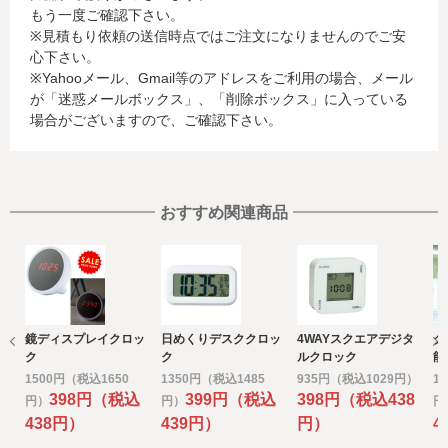
もう一度ご確認下さい。
に関する情報等)
※見積もり依頼の送信時点ではご注文になりませんのでご安
お客様が利用されているカード発行会社が外国にある場
心下さい。
合、これらの情報は当該発行会社が所属する国に移転され
※Yahooメール、Gmail等のアドレスをご利用の場合、メール
る場合があります。当社では、お客様から収集した情報か
が「迷惑メールボックス」、「削除ボックス」に入っている
らは、ご利用のカード発行会社及び当該会社が所在する国
場合がございますので、ご確認下さい。
を特定することができないため、以下の個人情報保護措置
に関する情報を把握して、ご提供することはできません。
・提供先が所在する外国の名称
・当該国の個人情報保護に関する情報
・発行会社の個人情報保護の措置
おすすめ関連商品
なお、個人情報保護委員会のホームページ
(https://www.ppc.go.jp/)では、各国における個人情報保護
制度に関する情報について掲載されています。
お客様が未成年の場合、親権者または後見人の承諾を得た
上で、本サービスを利用するものとします。
鏡ディスプレイクロッ
日めくりデスククロッ
4WAYスクエアデジタ
ク
e) 個人情報の取扱いの委託について
ク
ク
ルクロック
能
取得した個人情報の取扱いの全部又は、一部を委託するこ
1500円（税込1650
1350円（税込1485
935円（税込1029円）
1
とがあります。
398円（税込
399円（税込
398円（税込438
円）
円）
円
その場合には、当社において最善の考慮を行います。
438円）
439円）
円）
4