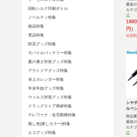
最低ロ
回転シルク印刷ボトル
カテ
式
ノベルティ特集
198
粗品特集
円）
景品特集
会員割
防災グッズ特集
モバイルバッテリー特集
夏の暑さ対策グッズ特集
アウトドアグッズ特集
卓上カレンダー特集
年末年始グッズ特集
ウィルス対策グッズ特集
シヤ
ドラッグストア商材特集
ルペ
ット
テレワーク・在宅勤務特集
商品番号
最低ロ
推し色(推しカラー)特集
カテ
エコグッズ特集
式