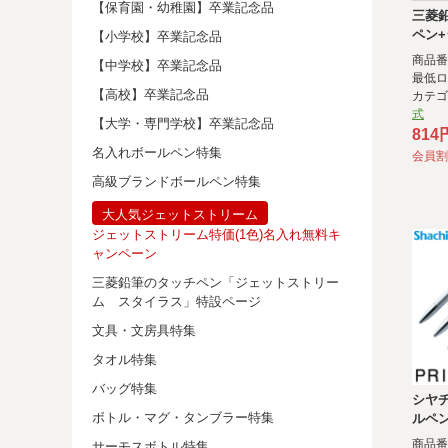
【保育園・幼稚園】卒業記念品
三菱
ペン+
【小学校】卒業記念品
ブル
商品番号
【中学校】卒業記念品
式）
最低ロ
【高校】卒業記念品
カテ
式
【大学・専門学校】卒業記念品
81
名入れボールペン特集
会員割
高級ブランドボールペン特集
大人気ジェットストリーム
ジェットストリーム特価(1色)名入れ無料キ
ャンペーン
三菱鉛筆のタッチペン「ジェットストリー
ム スタイラス」特設ページ
文具・文房具特集
タオル特集
バッグ特集
シヤ
ボトル・マグ・タンブラー特集
ルペン
（メ
商品番号
サーモスボトル特集