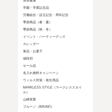
美容健康
卒園・卒業記念品
労働組合・設立記念・周年記念
季節商品（春・夏）
季節商品（秋・冬）
イベント・パーティーグッズ
カレンダー
食品・お菓子
値段別
セール品
名入れ無料キャンペーン
ウィルス対策・衛生用品
MARKLESS STYLE（マークレススタイ
ル）
山崎実業
ブルーノ（BRUNO）