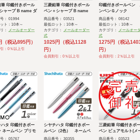
鉛筆 印鑑付きボール
三菱鉛筆 印鑑付きボール
印鑑付きボールペン 
シャープ B name ダ
ペン＋シャープ B name
ンペンＧノック
ペン(メールオーダー
ダブルペン(メールオーダ
： 01994
商品番号： 03521
商品番号： 08142
ー式
ット：10本～
最低ロット：10本～
最低ロット：10本～
ゴリ：
メールオーダー
カテゴリ：
メールオーダー
カテゴリ：
メールオー
式
式
4円（税込895円）
1025円（税込1128
1275円（税込140
引：0％以上引
円）
円）
会員割引：0％以上引
会員割引：2％以上引
チハタ 印鑑付きボー
シヤチハタ 印鑑付きボー
三菱鉛筆 印鑑付きボ
 ネームペン プリモ
ルペン（2色） ネームペ
ペン ピュアモルト(メ
ールオーダー式）
ン トリノ（メールオーダ
オーダー式)
： 05767
商品番号： 30355
商品番号： 03523