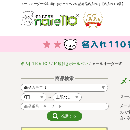
メールオーダー式印鑑付きボールペンの記念品名入れは【名入れ110番】
名入れ110番TOP
印鑑付きボールペン
メールオーダー式
商品検索
メ
メー
～
メー
ので
自が