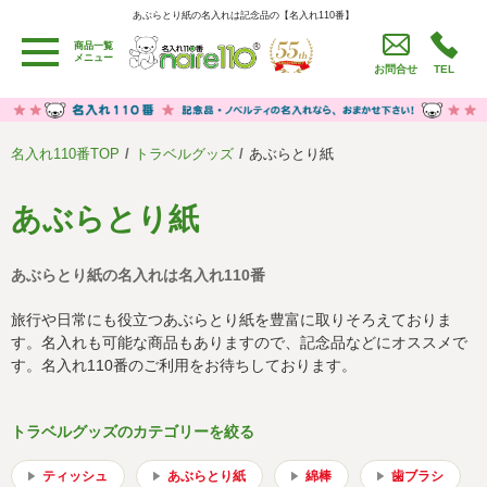
あぶらとり紙の名入れは記念品の【名入れ110番】
あぶらとり紙の名入れは記念品の【名入れ110番】
商品一覧
用途別カテゴリ
メニュー
お問合せ
TEL
卒園・卒業記念品
労働組合・設立記念・周年記念
季節商品（春・夏）
季節商品（秋・冬）
名入れ110番TOP
トラベルグッズ
あぶらとり紙
うちわ・扇子・ファン
イベント・パーティーグッズ
カレンダー
食品・お菓子
あぶらとり紙
値段別
セール品グッズ
あぶらとり紙の名入れは名入れ110番
ご利用ガイド
名入れについて
旅行や日常にも役立つあぶらとり紙を豊富に取りそろえておりま
社会貢献活動
特定商取引法に基づく表記
す。名入れも可能な商品もありますので、記念品などにオススメで
す。名入れ110番のご利用をお待ちしております。
著作権と推奨環境について
プライバシーポリシー
トラベルグッズのカテゴリーを絞る
よくある質問
採用情報
ティッシュ
あぶらとり紙
綿棒
歯ブラシ