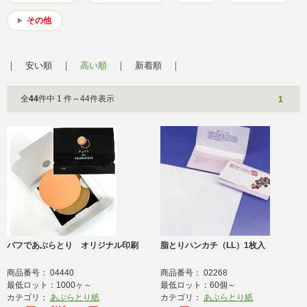
会社概要
サイトマップ
その他
安い順
高い順
新着順
全
44
件中 1 件～44件表示
1
パフであぶらとり オリジナル印刷
脂とりハンカチ（LL）1枚入
商品番号： 04440
商品番号： 02268
最低ロット：1000ヶ～
最低ロット：60個～
カテゴリ：
あぶらとり紙
カテゴリ：
あぶらとり紙